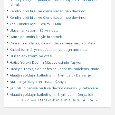
Doruk
Kendini bildi bileli ve ölene kadar, hep devrimci!
Kendini bildi bileli ve ölene kadar, hep devrimci!
Yeni Ekimler için! - Teslim DEMİR
Ulucanlar katliamı 15. yılında...
Hatice'de sınıfın kiniyle bilenmek...
Devrimciler ölmez, devrim davası yenilmez! - S. Metin
Katledilişinin 2. yılında Alaattin yoldaşın anısına...
Ulucanlar katliamı ve ötesi
Hatice Yürekli Devrim Mücadelesinde Yaşıyor!
Hüseyin Temiz; Son nefesine kadar mücadelenin içinde
Alaattin yoldaşın katledilişinin 1.yılında... - Derya Işık
Nurettin yoldaşın anısına… - Ş.Kaya
Şan olsun canıyla parti ve devrim davasını yüceltenlere
Alaattin yoldaşın katledilişinin 1. yılında… - Derya Işık
<< İlk
< Önceki
1-20
21-40
41-60
61-80
81-96
Sonraki >
Son >>