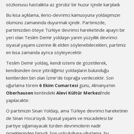
sözkonusu hastalıkta az görülür bir huzur içinde karşıladı.
Bu kısa açıklama, ilerici-devrimci kamuoyuna yoldaşımızın
ölümünü zamanında duyurmak içindir. Partimizde,
partimizden öteye Türkiye devrimci hareketinde apayrı bir
yeri olan Teslim Demir yoldaşın yarım yüzyıllık devrimci
siyasal yaşamı üzerine ilk elden söylenebilecekleri, partimiz
en kısa zamanda ayrıca söyleyecektir.
Teslim Demir yoldaş, kendi istemi de gözetilerek,
kendisinden önce yitirdiğimiz yoldaşların bulunduğu
kentlerden biri olan İzmir’de toprağa verilecektir. Son
uğurlama töreni
6 Ekim Cumartesi
günü, Almanya’nın
Oberhausen
kentindeki
Alevi Kültür Merkezi
’nde
yapılacaktır.
O partimizin Sinan Yoldaşı, ama Türkiye devrimci hareketinin
de Sinan Hoca’sıydı. Siyasal yaşamı ve mücadelesi bir
partiye sığamayacak türden devrimcilerin nadir
örneklerinden biriydi. Son yolculuğuna uğurlama, bu