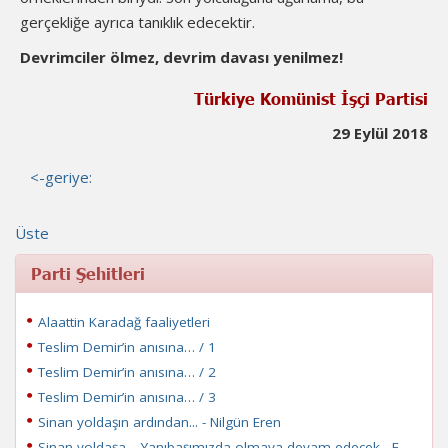
gerçekliğe ayrıca tanıklık edecektir.
Devrimciler ölmez, devrim davası yenilmez!
Türkiye Komünist İşçi Partisi
29 Eylül 2018
<-geriye:
Üste
Parti Şehitleri
Alaattin Karadağ faaliyetleri
Teslim Demir’in anısına… / 1
Teslim Demir’in anısına… / 2
Teslim Demir’in anısına… / 3
Sinan yoldaşın ardından... - Nilgün Eren
Sinan yoldaşa… Yanıbaşımızda olmaya devam edecek - E.