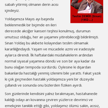
sabah yitirmiş olmanın derin acısı
içindeyiz.
Yoldaşımıza Mayıs ayı başında
beklenmedik bir biçimde en ileri
derecede akciğer kanseri teşhisi konulmuş, durumun
umutsuz olduğu, her an yaşamını yitirebileceği bildirilmişti.
Sinan Yoldaş bu akıbete kolayından teslim olmamak
kararlılığındaydı. Yaşam ve mücadele azmi ve iradesiyle
aylarca direndi. İlk haftalardaki müdahalelerin ardından
normal siyasal yaşamına döndü ve son bir aya kadar da
bunu olağan tempoda sürdürdü. Öylesine ki dışardan
bakanlarda hastalığı yenmiş izlenimi bile yarattı. Fakat yazık
ki çok geçmeden hastalık yoldaşımıza yeni bir düzeyde
çullandı ve sonunda onu bizlerden fiziken ayırdı.
Son günlerinde kendisini yalnız bırakmayan, hastahanede
kaldığı odayı arı kovanına çeviren yüzlerce devrimci ve
emekçinin tanıklık ettiği gibi, yoldaşımız ölümü sakin, acısız,