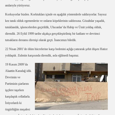
anılarıyla yürüyoruz.
Korkuyorlar bizden. Korktukları içinde en aşağılık yöntemlerle saldırıyorlar. Sayısız
kez tanık olduk egemenlerin ve onların köpeklerinin saldırısına. Gözaltılar yaşadık,
tutuklandık, işkencelerden geçirildik, Ulucanlar’da Habip ve Ümit yoldaş olduk,
direndik. 26 Eylül 1999 tarihe alçakça gerçekleştirilmiş bir katliam ve devrimci
tutsakların destansı direnişi olarak geçti. İnancımızı biledik.
22 Nisan 2001’de ölüm hücrelerine karşı bedenini açlığa yatırarak şehit düşen Hatice
yoldaştık. Zulmün karşısında direndik, asla eğilmedi başımız.
19 Kasım 2009’da
Alaattin Karadağ idik.
Devrimin ve
Partimizin şiarlarını
işçilere taşırken
karşılaştık cellatlarla.
İstiyorlardı ki
özgürlüğün meşalesi