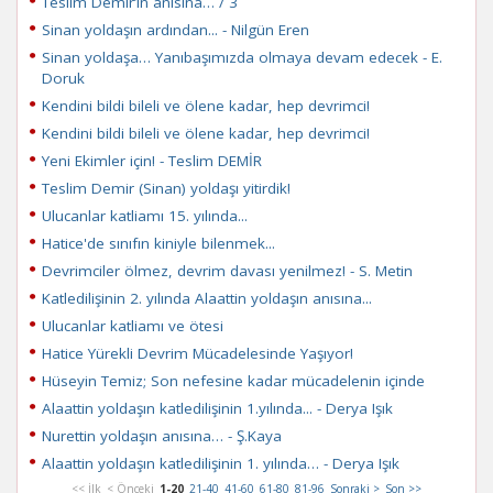
Teslim Demir’in anısına… / 3
Sinan yoldaşın ardından... - Nilgün Eren
Sinan yoldaşa… Yanıbaşımızda olmaya devam edecek - E.
Doruk
Kendini bildi bileli ve ölene kadar, hep devrimci!
Kendini bildi bileli ve ölene kadar, hep devrimci!
Yeni Ekimler için! - Teslim DEMİR
Teslim Demir (Sinan) yoldaşı yitirdik!
Ulucanlar katliamı 15. yılında...
Hatice'de sınıfın kiniyle bilenmek...
Devrimciler ölmez, devrim davası yenilmez! - S. Metin
Katledilişinin 2. yılında Alaattin yoldaşın anısına...
Ulucanlar katliamı ve ötesi
Hatice Yürekli Devrim Mücadelesinde Yaşıyor!
Hüseyin Temiz; Son nefesine kadar mücadelenin içinde
Alaattin yoldaşın katledilişinin 1.yılında... - Derya Işık
Nurettin yoldaşın anısına… - Ş.Kaya
Alaattin yoldaşın katledilişinin 1. yılında… - Derya Işık
<< İlk
< Önceki
1-20
21-40
41-60
61-80
81-96
Sonraki >
Son >>