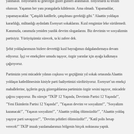
yanmasın. İstiyorlardı ki geleceğin güzel günleri aranmasın. İstiyorlardı ki teslim
olunsun. Yaşamın her yanı prangalarla kilitlensin. Ama olmadı. Yapamadılar,
yapamayacaklar. “Çatışıldı katillerle, çatışılması gerektiği gibi.” Alaattin yoldaşın
kararlılığı, militanlığı aydınlattı Esenyurt sokaklarını. Kızıl rengimize leke sürülemedi.
Kanımızla, canımızla yeniden yazdık devrim sloganlarını. Biz devrimin ve sosyalizmin
partisiyiz. Yürüyüşümüz sürecek, ta ki zafere dek.
Şehit yoldaşlarımızın bizlere devrettiği kızıl bayrağımızı dalgalandırmaya devam
ediyoruz. İşçi ve emekçilere umudu taşıyor, özgür yarınlar için ayağa kalkmaya
çağırıyoruz.
Partimizin yeni mücadele yılının coşkusu ve geçtiğimiz yıl sokak ortasında Alaattin
yoldaşın katledilmesinin kiniyle parti faaliyetimizi sürdürüyoruz. Esenyurt’un emekçi
mahallelerine, işçilerin geçiş güzergahlarına partimizin özgür sesini taşıyor, mücadele
çağrısı yapıyoruz. Bu süreçte “TKİP 12 Yaşında, Devrimin Partisi 12 Yaşında!",
"Yeni Ekimlerin Partisi 12 Yaşında!", "Yaşasın devrim ve sosyalizm!", "Sosyalizm
kazanacak!", "Yaşasın sosyalizm!", "Alaattin yoldaş ölümsüzdür!", “Alaattin yoldaş
yaşıyor parti savaşıyor!", "Devrim şehitleri ölümsüzdür!", “Katil polis hesap
verecek!” TKİP imzalı yazılamalarımızı bölgenin birçok noktasına yaptık.