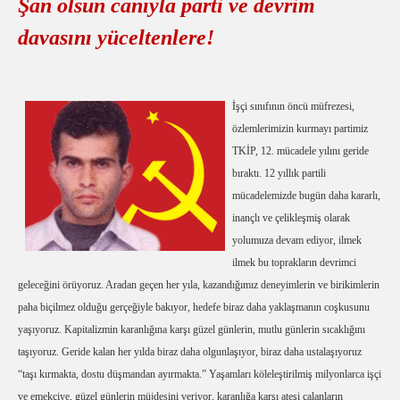
Şan olsun canıyla parti ve devrim
davasını yüceltenlere!
İşçi sınıfının öncü müfrezesi,
özlemlerimizin kurmayı partimiz
TKİP, 12. mücadele yılını geride
bıraktı. 12 yıllık partili
mücadelemizde bugün daha kararlı,
inançlı ve çelikleşmiş olarak
yolumuza devam ediyor, ilmek
ilmek bu toprakların devrimci
geleceğini örüyoruz. Aradan geçen her yıla, kazandığımız deneyimlerin ve birikimlerin
paha biçilmez olduğu gerçeğiyle bakıyor, hedefe biraz daha yaklaşmanın coşkusunu
yaşıyoruz. Kapitalizmin karanlığına karşı güzel günlerin, mutlu günlerin sıcaklığını
taşıyoruz. Geride kalan her yılda biraz daha olgunlaşıyor, biraz daha ustalaşıyoruz
“taşı kırmakta, dostu düşmandan ayırmakta.” Yaşamları köleleştirilmiş milyonlarca işçi
ve emekçiye, güzel günlerin müjdesini veriyor, karanlığa karşı ateşi çalanların