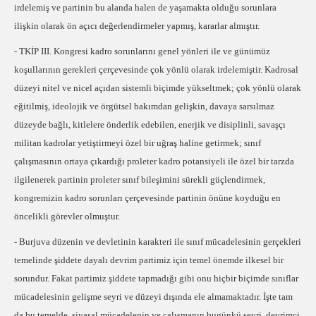
irdelemiş ve partinin bu alanda halen de yaşamakta olduğu sorunlara
ilişkin olarak ön açıcı değerlendirmeler yapmış, kararlar almıştır.
- TKİP III. Kongresi kadro sorunlarını genel yönleri ile ve günümüz
koşullarının gerekleri çerçevesinde çok yönlü olarak irdelemiştir. Kadrosal
düzeyi nitel ve nicel açıdan sistemli biçimde yükseltmek; çok yönlü olarak
eğitilmiş, ideolojik ve örgütsel bakımdan gelişkin, davaya sarsılmaz
düzeyde bağlı, kitlelere önderlik edebilen, enerjik ve disiplinli, savaşçı
militan kadrolar yetiştirmeyi özel bir uğraş haline getirmek; sınıf
çalışmasının ortaya çıkardığı proleter kadro potansiyeli ile özel bir tarzda
ilgilenerek partinin proleter sınıf bileşimini sürekli güçlendirmek,
kongremizin kadro sorunları çerçevesinde partinin önüne koyduğu en
öncelikli görevler olmuştur.
- Burjuva düzenin ve devletinin karakteri ile sınıf mücadelesinin gerçekleri
temelinde şiddete dayalı devrim partimiz için temel önemde ilkesel bir
sorundur. Fakat partimiz şiddete tapmadığı gibi onu hiçbir biçimde sınıflar
mücadelesinin gelişme seyri ve düzeyi dışında ele almamaktadır. İşte tam
da bu temelde, siyasal mücadelenin ve çalışmanın bugünkü seyri, devrimci