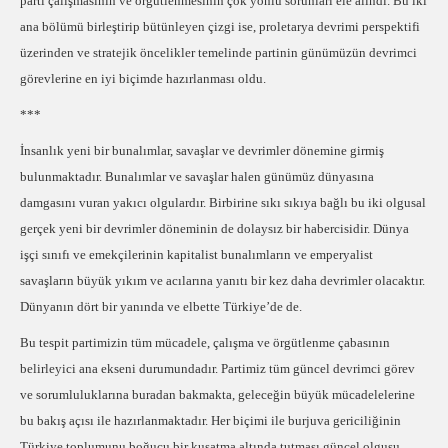
parti çalışmasının ve örgütlenmesinin çok yönlü sorunları ele alındı. Bu iki
ana bölümü birleştirip bütünleyen çizgi ise, proletarya devrimi perspektifi
üzerinden ve stratejik öncelikler temelinde partinin günümüzün devrimci
görevlerine en iyi biçimde hazırlanması oldu.
***
İnsanlık yeni bir bunalımlar, savaşlar ve devrimler dönemine girmiş
bulunmaktadır. Bunalımlar ve savaşlar halen günümüz dünyasına
damgasını vuran yakıcı olgulardır. Birbirine sıkı sıkıya bağlı bu iki olgusal
gerçek yeni bir devrimler döneminin de dolaysız bir habercisidir. Dünya
işçi sınıfı ve emekçilerinin kapitalist bunalımların ve emperyalist
savaşların büyük yıkım ve acılarına yanıtı bir kez daha devrimler olacaktır.
Dünyanın dört bir yanında ve elbette Türkiye’de de.
Bu tespit partimizin tüm mücadele, çalışma ve örgütlenme çabasının
belirleyici ana ekseni durumundadır. Partimiz tüm güncel devrimci görev
ve sorumluluklarına buradan bakmakta, geleceğin büyük mücadelelerine
bu bakış açısı ile hazırlanmaktadır. Her biçimi ile burjuva gericiliğinin
Türkiye toplumunu boğucu bir kuşatma altında tutması güncel olgusu