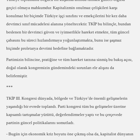
geçici olmaya mahkumdur. Kapitalizmin onulmaz çelişkileri karşı
konulmaz bir biçimde Türkiye işçi sınıfını ve emekçilerini bir kez daha
devrimci sınıf mücadelesi alanına yöneltecektir. TKİP bu bilinçle, bundan
beslenen bir devrimci güven ve iyimserlikle hareket etmekte, tüm güncel
çabasını bu süreci hızlandırmaya yoğunlaştırmakta, bunu ise şaşmaz
biçimde proletarya devrimi hedefine bağlamaktadır.
Partimizin bilincine, pratiğine ve tüm hareket tarzına sinmiş bu bakış açısı,
doğal olarak kongremizin gündemindeki sorunları ele alışını da
belirlemiştir.
***
TKİP III. Kongresi dünyada, bölgede ve Türkiye’de önemli gelişmelerin
yaşandığı bir evrede toplandı. Parti kongresi tüm bu gelişmeler üzerine
kapsamlı tartışmalar yürüttü, değerlendirmeler yaptı ve bu çerçevede
partinin güncel politikalarını somutladı.
- Bugün için ekonomik kriz boyutu öne çıkmış olsa da, kapitalist dünyanın