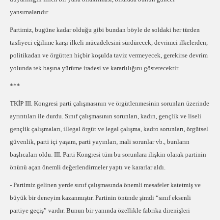
yansımalarıdır.
Partimiz, bugüne kadar olduğu gibi bundan böyle de soldaki her türden
tasfiyeci eğilime karşı ilkeli mücadelesini sürdürecek, devrimci ilkelerden,
politikadan ve örgütten hiçbir koşulda taviz vermeyecek, gerekirse devrim
yolunda tek başına yürüme iradesi ve kararlılığını gösterecektir.
***
TKİP III. Kongresi parti çalışmasının ve örgütlenmesinin sorunları üzerinde
ayrıntıları ile durdu. Sınıf çalışmasının sorunları, kadın, gençlik ve liseli
gençlik çalışmaları, illegal örgüt ve legal çalışma, kadro sorunları, örgütsel
güvenlik, parti içi yaşam, parti yayınları, mali sorunlar vb., bunların
başlıcaları oldu. III. Parti Kongresi tüm bu sorunlara ilişkin olarak partinin
önünü açan önemli değerlendirmeler yaptı ve kararlar aldı.
- Partimiz gelinen yerde sınıf çalışmasında önemli mesafeler katetmiş ve
büyük bir deneyim kazanmıştır. Partinin önünde şimdi “sınıf eksenli
partiye geçiş” vardır. Bunun bir yanında özellikle fabrika direnişleri