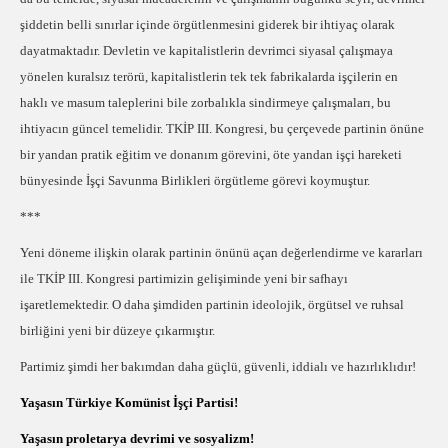
şiddetin belli sınırlar içinde örgütlenmesini giderek bir ihtiyaç olarak
dayatmaktadır. Devletin ve kapitalistlerin devrimci siyasal çalışmaya
yönelen kuralsız terörü, kapitalistlerin tek tek fabrikalarda işçilerin en
haklı ve masum taleplerini bile zorbalıkla sindirmeye çalışmaları, bu
ihtiyacın güncel temelidir. TKİP III. Kongresi, bu çerçevede partinin önüne
bir yandan pratik eğitim ve donanım görevini, öte yandan işçi hareketi
bünyesinde İşçi Savunma Birlikleri örgütleme görevi koymuştur.
***
Yeni döneme ilişkin olarak partinin önünü açan değerlendirme ve kararları
ile TKİP III. Kongresi partimizin gelişiminde yeni bir safhayı
işaretlemektedir. O daha şimdiden partinin ideolojik, örgütsel ve ruhsal
birliğini yeni bir düzeye çıkarmıştır.
Partimiz şimdi her bakımdan daha güçlü, güvenli, iddialı ve hazırlıklıdır!
Yaşasın Türkiye Komünist İşçi Partisi!
Yaşasın proletarya devrimi ve sosyalizm!