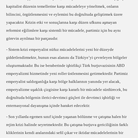
kapitalist düzenin temellerine karşı mücadeleye yöneltmek, onların
bilincini, örgütlenmesini ve eylemini bu doğrultuda geliştirmek üzere
yapacaktır. Krizin etki ve sonuçlarına karşı düzen ufkunu aşmayan
reformist eğilimlere karşı sistemli bir mücadele, partimiz için bu aynı
görevin ayrılmaz bir parçasıdır.
- Sistem krizi emperyalist nüfuz mücadelelerini yeni bir düzeyde
şiddetlendirmekte, bunun esas alanını da Türkiye’yi çevreleyen bölgeler
oluşturmaktadır. Bu ise beraberinde işbirlikçi Türk burjuvazisinin ABD
emperyalizmi hizmetinde yeni roller üstlenmesini getirmektedir. Partimiz
emperyalist saldırganlığa karşı bölge halklarının yanında yer alacak,
emperyalizme uşaklık çizgisine karşı kararlı bir mücadele sürdürecek, bu
doğrultuda bölgenin ilerici-devrimci güçleri ile devrimci işbirliği ve
enternasyonal dayanışma içinde haraket edecektir.
- Son yıllarda egemen sınıf içinde yaşanan bölünme ve çatışma halen bir
rejim krizi halinde seyretmektedir. Bu çatışma burjuva gericiliğinin farklı
kliklerinin kendi aralarındaki sefil çıkar ve iktidar mücadelelerinin bir