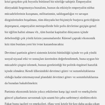
krizi gerçekte çok boyutlu bütünsel bir niteliğe sahiptir. Emperyalist
dünyadaki hegemonya bunalımı, bunun da etkisiyle emperyalist nüfuz
mücadelelerinin kızışması, militarizmin, saldırganlığın ve savaşın
dizginlerinden boşalması, tüm dünyada her biçimiyle burjuva gericiliğinin
depreşmesi, emperyalist metropollerde bile polis devletine geçişin genel
bir eğilim halini alması vb., tüm bunlar kapitalist dünyanın içinde
debelendiği çok yönlü krizin yansımalarıdır. Küresel çaptaki ekonomik
kriz tüm bunlara yeni bir ivme kazandıracaktır.
Devrimci partinin görevi sistemin krizini bütünlüğü içinde ve çok yönlü
sosyal-siyasal etki ve sonuçları üzerinden değerlendirmek, buna uygun bir
mücadele çizgisi izlemek, bunun gerektirdiği bir politik-örgütsel hazırlık
içinde olmaktır. Kendi ülkesindeki devrimci görev ve sorumluluklarına
olduğu kadar enternasyonal plandaki devrimci görev ve sorumluluklarına
da buradan bakabilmektir.
Partimiz ekonomik krizin yıkıcı etkilerine karşı işçi sınıfı ve emekçilerin
güncel çıkarlarını savunmak için azami bir çaba sarfetmeyi sürdürecektir.
Fakat bunu işçileri ve emekçileri, iflası yeni krizle bir kez daha açığa çıkan