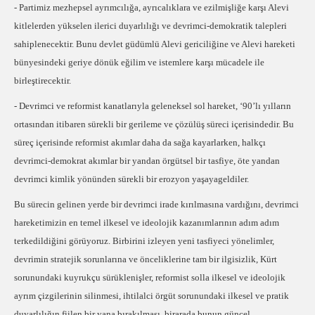
- Partimiz mezhepsel ayrımcılığa, ayrıcalıklara ve ezilmişliğe karşı Alevi
kitlelerden yükselen ilerici duyarlılığı ve devrimci-demokratik talepleri
sahiplenecektir. Bunu devlet güdümlü Alevi gericiliğine ve Alevi hareketi
bünyesindeki geriye dönük eğilim ve istemlere karşı mücadele ile
birleştirecektir.
- Devrimci ve reformist kanatlarıyla geleneksel sol hareket, ‘90’lı yılların
ortasından itibaren sürekli bir gerileme ve çözülüş süreci içerisindedir. Bu
süreç içerisinde reformist akımlar daha da sağa kayarlarken, halkçı
devrimci-demokrat akımlar bir yandan örgütsel bir tasfiye, öte yandan
devrimci kimlik yönünden sürekli bir erozyon yaşayageldiler.
Bu sürecin gelinen yerde bir devrimci irade kırılmasına vardığını, devrimci
hareketimizin en temel ilkesel ve ideolojik kazanımlarının adım adım
terkedildiğini görüyoruz. Birbirini izleyen yeni tasfiyeci yönelimler,
devrimin stratejik sorunlarına ve önceliklerine tam bir ilgisizlik, Kürt
sorunundaki kuyrukçu sürüklenişler, reformist solla ilkesel ve ideolojik
ayrım çizgilerinin silinmesi, ihtilalci örgüt sorunundaki ilkesel ve pratik
duyarlılığın fiilen bir yana bırakılması, birarada bunun güncel