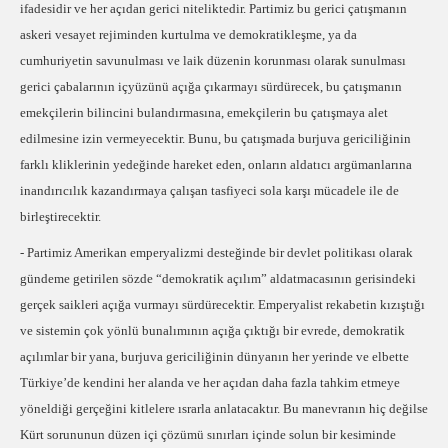
ifadesidir ve her açıdan gerici niteliktedir. Partimiz bu gerici çatışmanın
askeri vesayet rejiminden kurtulma ve demokratikleşme, ya da
cumhuriyetin savunulması ve laik düzenin korunması olarak sunulması
gerici çabalarının içyüzünü açığa çıkarmayı sürdürecek, bu çatışmanın
emekçilerin bilincini bulandırmasına, emekçilerin bu çatışmaya alet
edilmesine izin vermeyecektir. Bunu, bu çatışmada burjuva gericiliğinin
farklı kliklerinin yedeğinde hareket eden, onların aldatıcı argümanlarına
inandırıcılık kazandırmaya çalışan tasfiyeci sola karşı mücadele ile de
birleştirecektir.
- Partimiz Amerikan emperyalizmi desteğinde bir devlet politikası olarak
gündeme getirilen sözde “demokratik açılım” aldatmacasının gerisindeki
gerçek saikleri açığa vurmayı sürdürecektir. Emperyalist rekabetin kızıştığı
ve sistemin çok yönlü bunalımının açığa çıktığı bir evrede, demokratik
açılımlar bir yana, burjuva gericiliğinin dünyanın her yerinde ve elbette
Türkiye’de kendini her alanda ve her açıdan daha fazla tahkim etmeye
yöneldiği gerçeğini kitlelere ısrarla anlatacaktır. Bu manevranın hiç değilse
Kürt sorununun düzen içi çözümü sınırları içinde solun bir kesiminde