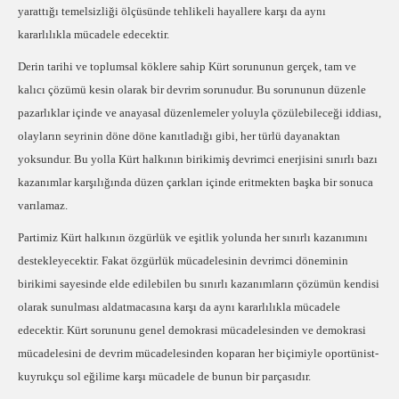
yarattığı temelsizliği ölçüsünde tehlikeli hayallere karşı da aynı
kararlılıkla mücadele edecektir.
Derin tarihi ve toplumsal köklere sahip Kürt sorununun gerçek, tam ve
kalıcı çözümü kesin olarak bir devrim sorunudur. Bu sorununun düzenle
pazarlıklar içinde ve anayasal düzenlemeler yoluyla çözülebileceği iddiası,
olayların seyrinin döne döne kanıtladığı gibi, her türlü dayanaktan
yoksundur. Bu yolla Kürt halkının birikimiş devrimci enerjisini sınırlı bazı
kazanımlar karşılığında düzen çarkları içinde eritmekten başka bir sonuca
varılamaz.
Partimiz Kürt halkının özgürlük ve eşitlik yolunda her sınırlı kazanımını
destekleyecektir. Fakat özgürlük mücadelesinin devrimci döneminin
birikimi sayesinde elde edilebilen bu sınırlı kazanımların çözümün kendisi
olarak sunulması aldatmacasına karşı da aynı kararlılıkla mücadele
edecektir. Kürt sorununu genel demokrasi mücadelesinden ve demokrasi
mücadelesini de devrim mücadelesinden koparan her biçimiyle oportünist-
kuyrukçu sol eğilime karşı mücadele de bunun bir parçasıdır.