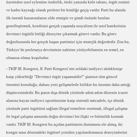
üzerinden sınıf eylemine önderlik, öteki yanında kitle tabanı, örgüt zemini
ve kadro kaynağı olarak proleter bir kimliğe geçiş vardır. Parti bu alanda
ilk önemli kazanımlarını elde etmiştir ve şimdi önünde bunları
genelleştirmek, kendisini gerçek yaşamda sosyalizm ile sınıf hareketinin
devrimci örgütlü birliği düzeyine çıkarmak görevi vardır. Bu görev
doğrultusunda her gerçek başarı partimizi için stratejik değerdedir. Zira bu,
Türkiye’de proletarya devriminin zaferine yürüyebilmenin en temel, en
olmazsa olmaz koşuludur.
- TKİP III. Kongresi, II. Parti Kongresi’nin soldaki tasfiyeci sürüklenişe
karşı yükselttiği “Devrimci örgüt yaşamsaldır!” şiarının tüm güncel
önemini koruduğu, dahası yeni gelişmelerle birlikte bu önemin daha arttığı
düşüncesindedir. Bu şiarın dışa dönük yüzünde adım adım düzenin icazet
alanına kayan tasfiyeci oportünizme karşı sistemli mücadele, içe dönük
yüzünde parti örgütünü sağlam illegal temellere oturtmak, illegal çalışma
ile legal çalışma arasında doğru devrimci bir ilişki ve bütünlük kurmak
vardır. TKİP III. Kongresi bu açıdan partimizin durumunu ele almış, iki
kongre arası dönemdeki örgütsel yeniden yapılandırmanın deneyimlerini