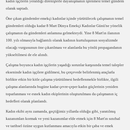
kadın işçilerin yeraldığı direnişlerle dayanışmanın işlenmesi temel gündem
olarak saptadı.
Öne çıkan gündemler emekçi kadınlar içinde yürütülecek çalışmanın temel
gündemleri olduğu kadar 8 Mart Dünya Emekçi Kadınlar Günü'ne yönelik
çalışmanın da gündemleri anlamına gelmekteydi. Yine 8 Mart'ın ilanının
100. yılı olmasıyla bağlantılı olarak kadının kurtuluşunun sosyalizmde
olacağı vurgusunun öne çıkarılması ve alanlarda bu yönlü propagandanın
yükseltilmesi de ele alındı.
Çalışma boyunca kadın işçilerin yaşadığı sorunlar karşısında temel talepler
ekseninde kadın işçilere gidilmesi, bu çerçevede belirlenmiş araçlarla
birlikte etkin bir kitle çalışma yürütülmesi hedeflenmekle birlikte, ilgili
çalışma alanlarında bugüne kadar çevre-çeper kadın güçlerinin yeniden
toparlanması ve esnek kadın ekiplerinin oluşturulması da çalışmanın iç
hedefleri olarak planlandı.
Kadın ekibi aynı zamanda, geçtiğimiz yıllarda olduğu gibi, yaratılmış
kazanımları kormak ve yeni kazanımlar elde etmek için 8 Mart'ın sınıfsal
ve tarihsel özüne uygun kutlanması amacıyla etkin bir çaba ve emek