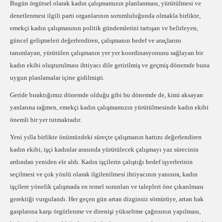
Bugün örgütsel olarak kadın çalışmamızın planlanması, yürütülmesi ve
denetlenmesi ilgili parti organlarının sorumluluğunda olmakla birlikte,
emekçi kadın çalışmasının politik gündemlerini tartışan ve belirleyen,
güncel gelişmeleri değerlendiren, çalışmanın hedef ve araçlarını
tanımlayan, yürütülen çalışmanın yer yer koordinasyonunu sağlayan bir
kadın ekibi oluşturulması ihtiyacı dile getirilmiş ve geçmiş dönemde buna
uygun planlamalar içine gidilmişti.
Geride bıraktığımız dönemde olduğu gibi bu dönemde de, kimi aksayan
yanlarına rağmen, emekçi kadın çalışmamızın yürütülmesinde kadın ekibi
önemli bir yer tutmaktadır.
Yeni yılla birlikte önümüzdeki süreçte çalışmanın hattını değerlendiren
kadın ekibi, işçi kadınlar arasında yürütülecek çalışmayı yaz sürecinin
ardından yeniden ele aldı. Kadın işçilerin çalıştığı hedef işyerlerinin
seçilmesi ve çok yönlü olarak ilgilenilmesi ihtiyacının yanısıra, kadın
işçilere yönelik çalışmada en temel sorunları ve talepleri öne çıkarılması
gerektiği vurgulandı. Her geçen gün artan dizginsiz sömürüye, artan hak
gasplarına karşı örgütlenme ve direnişi yükseltme çağrısının yapılması,