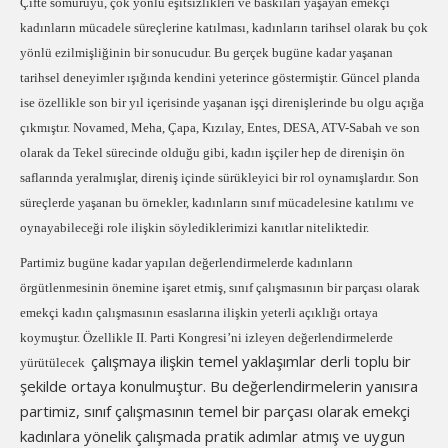
Çifte sömürüyü, çok yönlü eşitsizlikleri ve baskıları yaşayan emekçi
kadınların mücadele süreçlerine katılması, kadınların tarihsel olarak bu çok
yönlü ezilmişliğinin bir sonucudur. Bu gerçek bugüne kadar yaşanan
tarihsel deneyimler ışığında kendini yeterince göstermiştir. Güncel planda
ise özellikle son bir yıl içerisinde yaşanan işçi direnişlerinde bu olgu açığa
çıkmıştır. Novamed, Meha, Çapa, Kızılay, Entes, DESA, ATV-Sabah ve son
olarak da Tekel sürecinde olduğu gibi, kadın işçiler hep de direnişin ön
saflarında yeralmışlar, direniş içinde sürükleyici bir rol oynamışlardır. Son
süreçlerde yaşanan bu örnekler, kadınların sınıf mücadelesine katılımı ve
oynayabileceği role ilişkin söylediklerimizi kanıtlar niteliktedir.
Partimiz bugüne kadar yapılan değerlendirmelerde kadınların
örgütlenmesinin önemine işaret etmiş, sınıf çalışmasının bir parçası olarak
emekçi kadın çalışmasının esaslarına ilişkin yeterli açıklığı ortaya
koymuştur. Özellikle II. Parti Kongresi’ni izleyen değerlendirmelerde
çalışmaya ilişkin temel yaklaşımlar derli toplu bir
yürütülecek
şekilde ortaya konulmuştur. Bu değerlendirmelerin yanısıra
partimiz, sınıf çalışmasının temel bir parçası olarak emekçi
kadınlara yönelik çalışmada pratik adımlar atmış ve uygun