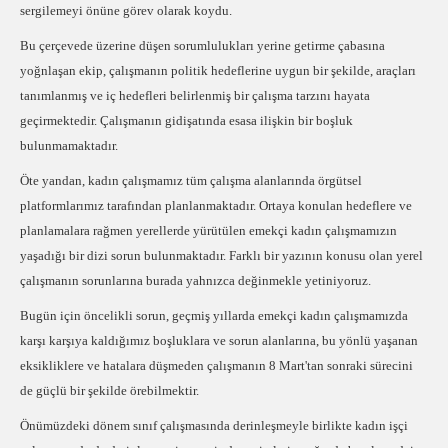
sergilemeyi önüne görev olarak koydu.
Bu çerçevede üzerine düşen sorumlulukları yerine getirme çabasına
yoğnlaşan ekip, çalışmanın politik hedeflerine uygun bir şekilde, araçları
tanımlanmış ve iç hedefleri belirlenmiş bir çalışma tarzını hayata
geçirmektedir. Çalışmanın gidişatında esasa ilişkin bir boşluk
bulunmamaktadır.
Öte yandan, kadın çalışmamız tüm çalışma alanlarında örgütsel
platformlarımız tarafından planlanmaktadır. Ortaya konulan hedeflere ve
planlamalara rağmen yerellerde yürütülen emekçi kadın çalışmamızın
yaşadığı bir dizi sorun bulunmaktadır. Farklı bir yazının konusu olan yerel
çalışmanın sorunlarına burada yahnızca değinmekle yetiniyoruz.
Bugün için öncelikli sorun, geçmiş yıllarda emekçi kadın çalışmamızda
karşı karşıya kaldığımız boşluklara ve sorun alanlarına, bu yönlü yaşanan
eksikliklere ve hatalara düşmeden çalışmanın 8 Mart'tan sonraki sürecini
de güçlü bir şekilde örebilmektir.
Önümüzdeki dönem sınıf çalışmasında derinleşmeyle birlikte kadın işçi