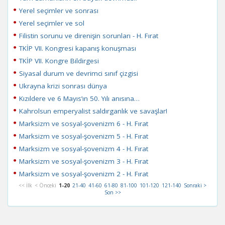
Yerel seçimler ve sonrası
Yerel seçimler ve sol
Filistin sorunu ve direnişin sorunları - H. Fırat
TKİP VII. Kongresi kapanış konuşması
TKİP VII. Kongre Bildirgesi
Siyasal durum ve devrimci sınıf çizgisi
Ukrayna krizi sonrası dünya
Kızıldere ve 6 Mayıs’ın 50. Yılı anısına…
Kahrolsun emperyalist saldırganlık ve savaşlar!
Marksizm ve sosyal-şovenizm 6 - H. Fırat
Marksizm ve sosyal-şovenizm 5 - H. Fırat
Marksizm ve sosyal-şovenizm 4 - H. Fırat
Marksizm ve sosyal-şovenizm 3 - H. Fırat
Marksizm ve sosyal-şovenizm 2 - H. Fırat
<< İlk
< Önceki
1-20
21-40
41-60
61-80
81-100
101-120
121-140
Sonraki >
Son >>