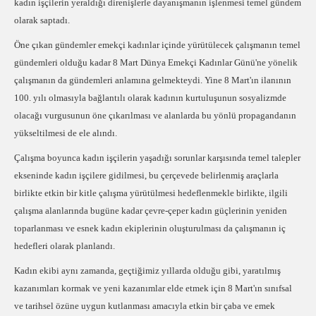
kadın işçilerin yeraldığı direnişlerle dayanışmanın işlenmesi temel gündem
olarak saptadı.
Öne çıkan gündemler emekçi kadınlar içinde yürütülecek çalışmanın temel
gündemleri olduğu kadar 8 Mart Dünya Emekçi Kadınlar Günü'ne yönelik
çalışmanın da gündemleri anlamına gelmekteydi. Yine 8 Mart'ın ilanının
100. yılı olmasıyla bağlantılı olarak kadının kurtuluşunun sosyalizmde
olacağı vurgusunun öne çıkarılması ve alanlarda bu yönlü propagandanın
yükseltilmesi de ele alındı.
Çalışma boyunca kadın işçilerin yaşadığı sorunlar karşısında temel talepler
ekseninde kadın işçilere gidilmesi, bu çerçevede belirlenmiş araçlarla
birlikte etkin bir kitle çalışma yürütülmesi hedeflenmekle birlikte, ilgili
çalışma alanlarında bugüne kadar çevre-çeper kadın güçlerinin yeniden
toparlanması ve esnek kadın ekiplerinin oluşturulması da çalışmanın iç
hedefleri olarak planlandı.
Kadın ekibi aynı zamanda, geçtiğimiz yıllarda olduğu gibi, yaratılmış
kazanımları kormak ve yeni kazanımlar elde etmek için 8 Mart'ın sınıfsal
ve tarihsel özüne uygun kutlanması amacıyla etkin bir çaba ve emek