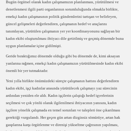
Bugün örgütsel olarak kadın çalışmamızın planlanması, yürütülmesi ve
denetlenmesi ilgili parti organlarının sorumluluğunda olmakla birlikte,
emekçi kadın çalışmasının politik gündemlerini tartışan ve belirleyen,
güncel gelişmeleri değerlendiren, çalışmanın hedef ve araçlarını
tanımlayan, yürütülen çalışmanın yer yer koordinasyonunu sağlayan bir
kadın ekibi oluşturulması ihtiyacı dile getirilmiş ve geçmiş dönemde buna
uygun planlamalar içine gidilmişti.
Geride bıraktığımız dönemde olduğu gibi bu dönemde de, kimi aksayan
yanlarına rağmen, emekçi kadın çalışmamızın yürütülmesinde kadın ekibi
önemli bir yer tutmaktadır.
Yeni yılla birlikte önümüzdeki süreçte çalışmanın hattını değerlendiren
kadın ekibi, işçi kadınlar arasında yürütülecek çalışmayı yaz sürecinin
ardından yeniden ele aldı. Kadın işçilerin çalıştığı hedef işyerlerinin
seçilmesi ve çok yönlü olarak ilgilenilmesi ihtiyacının yanısıra, kadın
işçilere yönelik çalışmada en temel sorunları ve talepleri öne çıkarılması
gerektiği vurgulandı. Her geçen gün artan dizginsiz sömürüye, artan hak
gasplarına karşı örgütlenme ve direnişi yükseltme çağrısının yapılması,