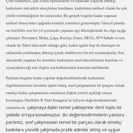
Çifte sömürüyü, çok yönlü eşitsizlikleri ve baskıları yaşayan emekçi
kadınların mücadele süreçlerine katılması, kadınların tarihsel olarak bu çok
yönlü ezilmişliğinin bir sonucudur. Bu gerçek bugüne kadar yaşanan
tarihsel deneyimler ışığında kendini yeterince göstermiştir. Güncel planda
ise özellikle son bir yıl içerisinde yaşanan işçi direnişlerinde bu olgu açığa
çıkmıştır. Novamed, Meha, Çapa, Kızılay, Entes, DESA, ATV-Sabah ve son
olarak da Tekel sürecinde olduğu gibi, kadın işçiler hep de direnişin ön
saflarında yeralmışlar, direniş içinde sürükleyici bir rol oynamışlardır. Son
süreçlerde yaşanan bu örnekler, kadınların sınıf mücadelesine katılımı ve
oynayabileceği role ilişkin söylediklerimizi kanıtlar niteliktedir.
Partimiz bugüne kadar yapılan değerlendirmelerde kadınların
örgütlenmesinin önemine işaret etmiş, sınıf çalışmasının bir parçası olarak
emekçi kadın çalışmasının esaslarına ilişkin yeterli açıklığı ortaya
koymuştur. Özellikle II. Parti Kongresi’ni izleyen değerlendirmelerde
çalışmaya ilişkin temel yaklaşımlar derli toplu bir
yürütülecek
şekilde ortaya konulmuştur. Bu değerlendirmelerin yanısıra
partimiz, sınıf çalışmasının temel bir parçası olarak emekçi
kadınlara yönelik çalışmada pratik adımlar atmış ve uygun