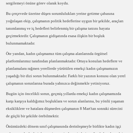
sergilemeyi önüne görev olarak koydu.
Bu çerçevede üzerine düşen sorumlulukları yerine getirme çabasına
yoğnlaşan ekip, çalışmanın politik hedeflerine uygun bir şekilde, araçları
tanımlanmış ve iç hedefleri belirlenmiş bir çalışma tarzını hayata
geçirmektedir. Çalışmanın gidişatında esasa ilişkin bir boşluk
bulunmamaktadır.
Öte yandan, kadın çalışmamız tüm çalışma alanlarında örgütsel
platformlarımız tarafından planlanmaktadır. Ortaya konulan hedeflere ve
planlamalara rağmen yerellerde yürütülen emekçi kadın çalışmamızın
yaşadığı bir dizi sorun bulunmaktadır. Farklı bir yazının konusu olan yerel
çalışmanın sorunlarına burada yahnızca değinmekle yetiniyoruz.
Bugün için öncelikli sorun, geçmiş yıllarda emekçi kadın çalışmamızda
karşı karşıya kaldığımız boşluklara ve sorun alanlarına, bu yönlü yaşanan
eksikliklere ve hatalara düşmeden çalışmanın 8 Mart'tan sonraki sürecini
de güçlü bir şekilde örebilmektir.
Önümüzdeki dönem sınıf çalışmasında derinleşmeyle birlikte kadın işçi