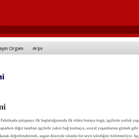
ayın Organı
Arşiv
mi
mi
Fabrikada çalışmayı ilk başlattığımızda ilk elden buraya özgü, işçilerin zorluk yaş
aparken diğer taraftan işçilerle yakın bağ kurmaya, sosyal yaşamlarına girmek gibi
ak değerlendirirsek, asgari düzeyde olumlu bir seyir izlediğini belirtmeliyiz. İşçi