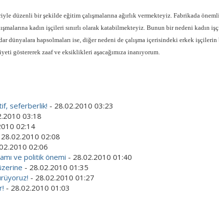
riyle düzenli bir şekilde eğitim çalışmalarına ağırlık vermekteyiz. Fabrikada öneml
şmalarına kadın işçileri sınırlı olarak katabilmekteyiz. Bunun bir nedeni kadın işç
dar dünyalara hapsolmaları ise, diğer nedeni de çalışma içerisindeki erkek işçilerin
eti göstererek zaaf ve eksiklikleri aşacağımıza inanıyorum.
if, seferberlik!
- 28.02.2010 03:23
2.2010 03:18
2010 02:14
 28.02.2010 02:08
.02.2010 02:06
nlamı ve politik önemi
- 28.02.2010 01:40
üzerine
- 28.02.2010 01:35
dürüyoruz!
- 28.02.2010 01:27
r!
- 28.02.2010 01:03