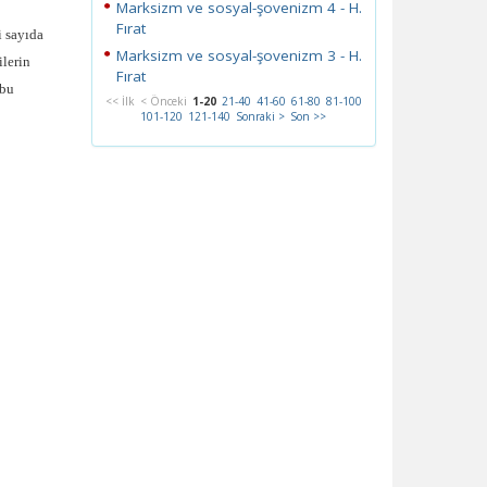
Marksizm ve sosyal-şovenizm 4 - H.
Fırat
i sayıda
Marksizm ve sosyal-şovenizm 3 - H.
ilerin
Fırat
 bu
<< İlk
< Önceki
1-20
21-40
41-60
61-80
81-100
101-120
121-140
Sonraki >
Son >>