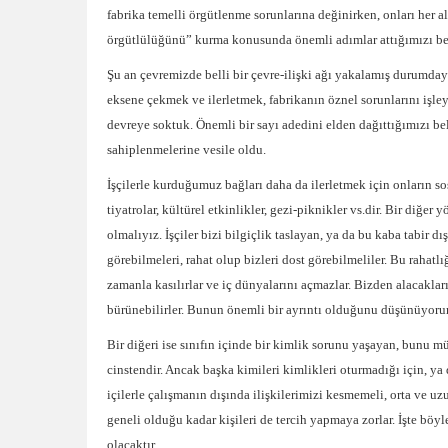
fabrika temelli örgütlenme sorunlarına değinirken, onları her a
örgütlülüğünü” kurma konusunda önemli adımlar attığımızı bel
Şu an çevremizde belli bir çevre-ilişki ağı yakalamış durumday
eksene çekmek ve ilerletmek, fabrikanın öznel sorunlarını işley
devreye soktuk. Önemli bir sayı adedini elden dağıttığımızı bel
sahiplenmelerine vesile oldu.
İşçilerle kurduğumuz bağları daha da ilerletmek için onların s
tiyatrolar, kültürel etkinlikler, gezi-piknikler vs.dir. Bir diğer
olmalıyız. İşçiler bizi bilgiçlik taslayan, ya da bu kaba tabir 
görebilmeleri, rahat olup bizleri dost görebilmeliler. Bu rahatl
zamanla kasılırlar ve iç dünyalarını açmazlar. Bizden alacaklar
bürünebilirler. Bunun önemli bir ayrıntı olduğunu düşünüyoru
Bir diğeri ise sınıfın içinde bir kimlik sorunu yaşayan, bunu mü
cinstendir. Ancak başka kimileri kimlikleri oturmadığı için, ya
içilerle çalışmanın dışında ilişkilerimizi kesmemeli, orta ve 
geneli olduğu kadar kişileri de tercih yapmaya zorlar. İşte böy
olacaktır.