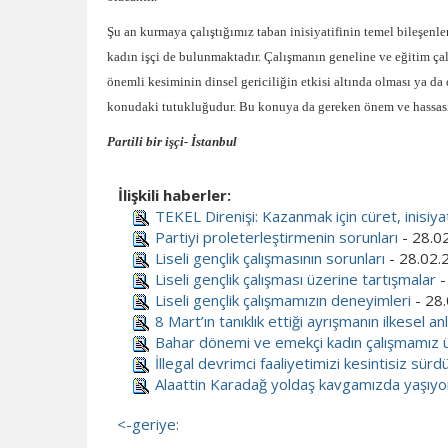
Şu an kurmaya çalıştığımız taban inisiyatifinin temel bileşenle
kadın işçi de bulunmaktadır. Çalışmanın geneline ve eğitim çalı
önemli kesiminin dinsel gericiliğin etkisi altında olması ya da 
konudaki tutukluğudur. Bu konuya da gereken önem ve hassasiy
Partili bir işçi- İstanbul
İlişkili haberler:
TEKEL Direnişi: Kazanmak için cüret, inisiyat
Partiyi proleterleştirmenin sorunları
- 28.0
Liseli gençlik çalışmasının sorunları
- 28.02.
Liseli gençlik çalışması üzerine tartışmalar
-
Liseli gençlik çalışmamızın deneyimleri
- 28
8 Mart’ın tanıklık ettiği ayrışmanın ilkesel a
Bahar dönemi ve emekçi kadın çalışmamız 
İllegal devrimci faaliyetimizi kesintisiz sür
Alaattin Karadağ yoldaş kavgamızda yaşıyo
<-geriye: