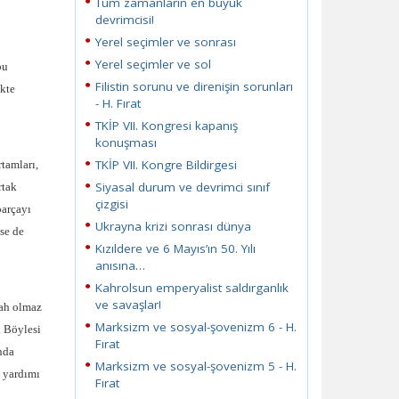
Tüm zamanların en büyük
devrimcisi!
Yerel seçimler ve sonrası
Yerel seçimler ve sol
bu
Filistin sorunu ve direnişin sorunları
ikte
- H. Fırat
TKİP VII. Kongresi kapanış
konuşması
TKİP VII. Kongre Bildirgesi
tamları,
Siyasal durum ve devrimci sınıf
rtak
çizgisi
parçayı
Ukrayna krizi sonrası dünya
tse de
Kızıldere ve 6 Mayıs’ın 50. Yılı
anısına…
Kahrolsun emperyalist saldırganlık
ve savaşlar!
lah olmaz
Marksizm ve sosyal-şovenizm 6 - H.
. Böylesi
Fırat
nda
Marksizm ve sosyal-şovenizm 5 - H.
k yardımı
Fırat