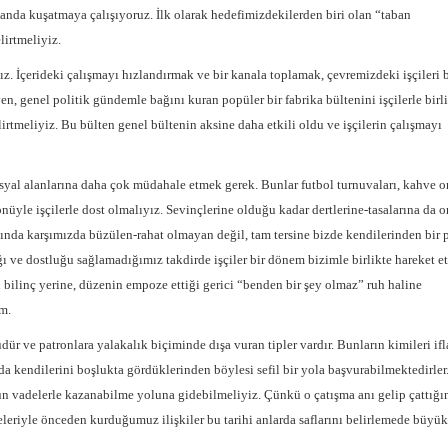
landa kuşatmaya çalışıyoruz. İlk olarak hedefimizdekilerden biri olan “taban
irtmeliyiz.
ız. İçerideki çalışmayı hızlandırmak ve bir kanala toplamak, çevremizdeki işçileri 
en, genel politik gündemle bağını kuran popüler bir fabrika bültenini işçilerle birl
irtmeliyiz. Bu bülten genel bültenin aksine daha etkili oldu ve işçilerin çalışmayı
osyal alanlarına daha çok müdahale etmek gerek. Bunlar futbol turnuvaları, kahve or
 yönüyle işçilerle dost olmalıyız. Sevinçlerine olduğu kadar dertlerine-tasalarına da o
dışında karşımızda büzülen-rahat olmayan değil, tam tersine bizde kendilerinden bir 
ığı ve dostluğu sağlamadığımız takdirde işçiler bir dönem bizimle birlikte hareket e
ı bilinç yerine, düzenin empoze ettiği gerici “benden bir şey olmaz” ruh haline
m.
dür ve patronlara yalakalık biçiminde dışa vuran tipler vardır. Bunların kimileri if
 da kendilerini boşlukta gördüklerinden böylesi sefil bir yola başvurabilmektedirler
uzun vadelerle kazanabilme yoluna gidebilmeliyiz. Çünkü o çatışma anı gelip çattığı
leleriyle önceden kurduğumuz ilişkiler bu tarihi anlarda saflarını belirlemede büyü