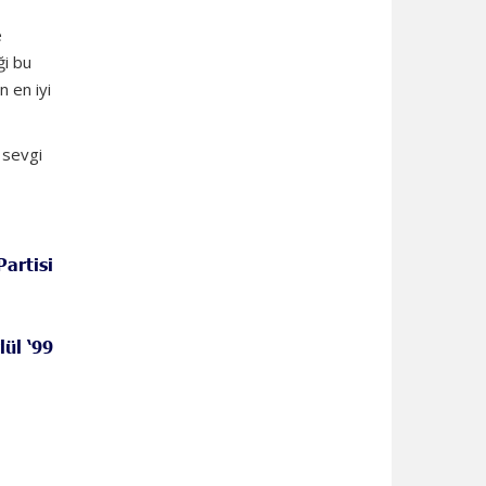
e
ği bu
n en iyi
 sevgi
Partisi
lül ‘99