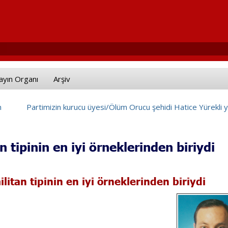
ayın Organı
Arşiv
n
Partimizin kurucu üyesi/Ölüm Orucu şehidi Hatice Yürekli 
tipinin en iyi örneklerinden biriydi
itan tipinin en iyi örneklerinden biriydi