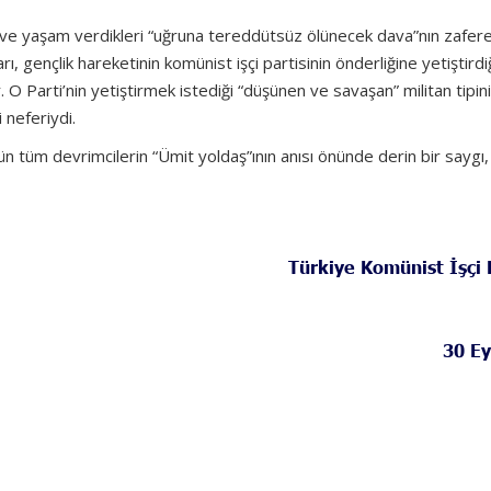
 ve yaşam verdikleri “uğruna tereddütsüz ölünecek dava”nın zafer
rı, gençlik hareketinin komünist işçi partisinin önderliğine yetiştirdi
O Parti’nin yetiştirmek istediği “düşünen ve savaşan” militan tipini
 neferiydi.
gün tüm devrimcilerin “Ümit yoldaş”ının anısı önünde derin bir saygı,
Türkiye Komünist İşçi 
30 Ey