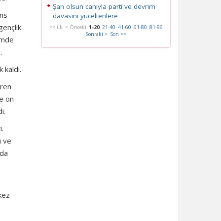
Şan olsun canıyla parti ve devrim
ans
davasını yüceltenlere
gençlik
<< İlk
< Önceki
1-20
21-40
41-60
61-80
81-96
Sonraki >
Son >>
çimde
.
 kaldı.
aren
re ön
i.
.
ı ve
’da
a
kez