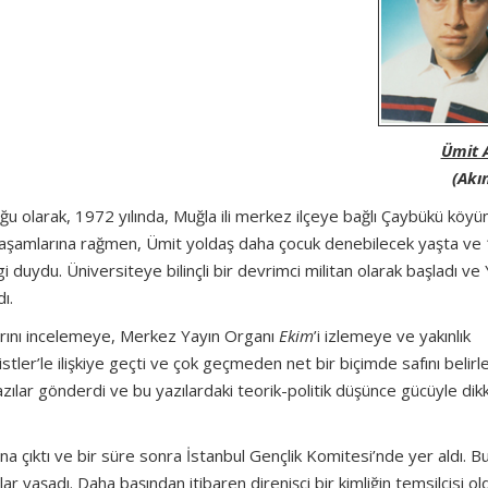
Ümit A
(Akı
ğu olarak, 1972 yılında, Muğla ili merkez ilçeye bağlı Çaybükü köy
yaşamlarına rağmen, Ümit yoldaş daha çocuk denebilecek yaşta ve
 duydu. Üniversiteye bilinçli bir devrimci militan olarak başladı ve Y
ı.
larını incelemeye, Merkez Yayın Organı
Ekim
’i izlemeye ve yakınlık
er’le ilişkiye geçti ve çok geçmeden net bir biçimde safını belirle
zılar gönderdi ve bu yazılardaki teorik-politik düşünce gücüyle dikk
 çıktı ve bir süre sonra İstanbul Gençlik Komitesi’nde yer aldı. B
 yaşadı. Daha başından itibaren direnişçi bir kimliğin temsilcisi ol