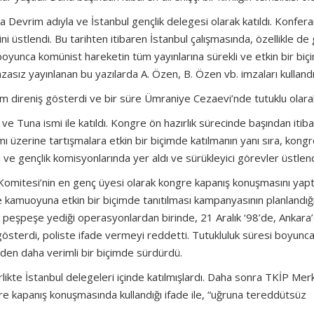
 Devrim adıyla ve İstanbul gençlik delegesi olarak katıldı. Konfer
i üstlendi. Bu tarihten itibaren İstanbul çalışmasında, özellikle de 
e boyunca komünist hareketin tüm yayınlarına sürekli ve etkin bir bi
imzasız yayınlanan bu yazılarda A. Özen, B. Özen vb. imzaları kullandı
am direniş gösterdi ve bir süre Ümraniye Cezaevi’nde tutuklu olarak
e Tuna ismi ile katıldı. Kongre ön hazırlık sürecinde başından itib
ı üzerine tartışmalara etkin bir biçimde katılmanın yanı sıra, kong
 ve gençlik komisyonlarında yer aldı ve sürükleyici görevler üstlend
mitesi’nin en genç üyesi olarak kongre kapanış konuşmasını yaptı
ve kamuoyuna etkin bir biçimde tanıtılması kampanyasının planlandığ
n peşpeşe yediği operasyonlardan birinde, 21 Aralık ‘98’de, Ankara
 gösterdi, poliste ifade vermeyi reddetti. Tutukluluk süresi boyunc
nden daha verimli bir biçimde sürdürdü.
likte İstanbul delegeleri içinde katılmışlardı. Daha sonra TKİP Mer
gre kapanış konuşmasında kullandığı ifade ile, “uğruna tereddütsüz