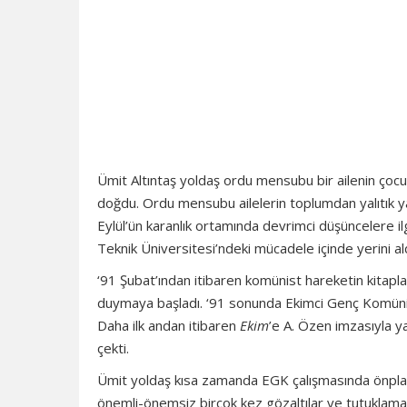
Ümit Altıntaş yoldaş ordu mensubu bir ailenin çocu
doğdu. Ordu mensubu ailelerin toplumdan yalıtık 
Eylül’ün karanlık ortamında devrimci düşüncelere ilgi
Teknik Üniversitesi’ndeki mücadele içinde yerini ald
‘91 Şubat’ından itibaren komünist hareketin kitap
duymaya başladı. ‘91 sonunda Ekimci Genç Komünistl
Daha ilk andan itibaren
Ekim
’e A. Özen imzasıyla ya
çekti.
Ümit yoldaş kısa zamanda EGK çalışmasında önplana
önemli-önemsiz birçok kez gözaltılar ve tutuklamalar