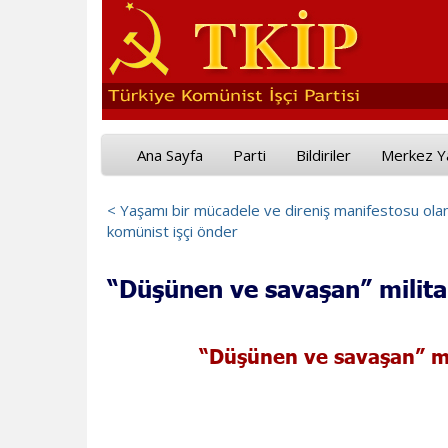
Ana Sayfa
Parti
Bildiriler
Merkez Y
< Yaşamı bir mücadele ve direniş manifestosu ola
komünist işçi önder
“Düşünen ve savaşan” militan 
“Düşünen ve savaşan” mil