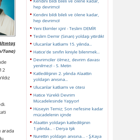
Kendini bildi bileli ve ölene kadar,
hep devrimci!
Kendini bildi bileli ve ölene kadar,
hep devrimci!
Yeni Ekimler için! - Teslim DEMİR
Teslim Demir (Sinan) yoldaşı yitirdik!
ltıntaş
Ulucanlar katliamı 15. yılında...
n/Tuna)
Hatice'de sınıfın kiniyle bilenmek...
Devrimciler ölmez, devrim davası
ünde
yenilmez! - S. Metin
 12
Katledilişinin 2. yılında Alaattin
ıldız
yoldaşın anısına...
Ulucanlar katliamı ve ötesi
Hatice Yürekli Devrim
Mücadelesinde Yaşıyor!
di.
Hüseyin Temiz; Son nefesine kadar
ati
mücadelenin içinde
Alaattin yoldaşın katledilişinin
1.yılında... - Derya Işık
u arada
Nurettin yoldaşın anısına… - Ş.Kaya
du.