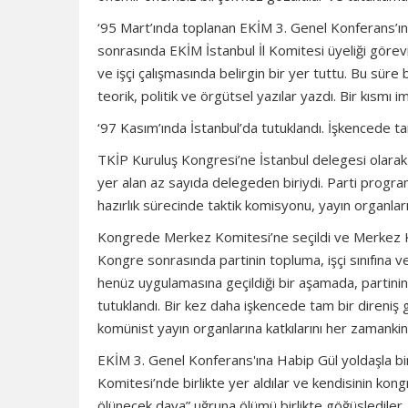
‘95 Mart’ında toplanan EKİM 3. Genel Konferans’ına
sonrasında EKİM İstanbul İl Komitesi üyeliği görevin
ve işçi çalışmasında belirgin bir yer tuttu. Bu sür
teorik, politik ve örgütsel yazılar yazdı. Bir kısmı 
‘97 Kasım’ında İstanbul’da tutuklandı. İşkencede t
TKİP Kuruluş Kongresi’ne İstanbul delegesi olarak v
yer alan az sayıda delegeden biriydi. Parti program
hazırlık sürecinde taktik komisyonu, yayın organları
Kongrede Merkez Komitesi’ne seçildi ve Merkez Ko
Kongre sonrasında partinin topluma, işçi sınıfına 
henüz uygulamasına geçildiği bir aşamada, partini
tutuklandı. Bir kez daha işkencede tam bir direniş
komünist yayın organlarına katkılarını her zamanki
EKİM 3. Genel Konferans'ına Habip Gül yoldaşla bir
Komitesi’nde birlikte yer aldılar ve kendisinin kon
ölünecek dava” uğruna ölümü birlikte göğüslediler.