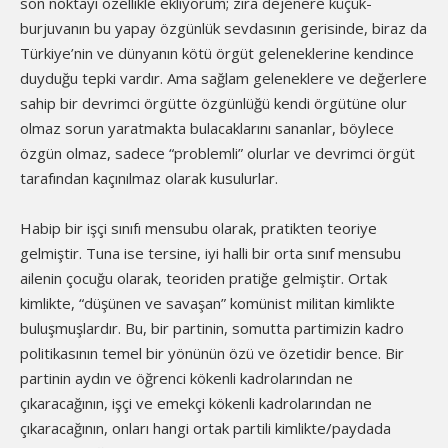
son noktayı özellikle ekliyorum; zira dejenere küçük-
burjuvanın bu yapay özgünlük sevdasının gerisinde, biraz da
Türkiye’nin ve dünyanın kötü örgüt geleneklerine kendince
duyduğu tepki vardır. Ama sağlam geleneklere ve değerlere
sahip bir devrimci örgütte özgünlüğü kendi örgütüne olur
olmaz sorun yaratmakta bulacaklarını sananlar, böylece
özgün olmaz, sadece “problemli” olurlar ve devrimci örgüt
tarafından kaçınılmaz olarak kusulurlar.
Habip bir işçi sınıfı mensubu olarak, pratikten teoriye
gelmiştir. Tuna ise tersine, iyi halli bir orta sınıf mensubu
ailenin çocuğu olarak, teoriden pratiğe gelmiştir. Ortak
kimlikte, “düşünen ve savaşan” komünist militan kimlikte
buluşmuşlardır. Bu, bir partinin, somutta partimizin kadro
politikasının temel bir yönünün özü ve özetidir bence. Bir
partinin aydın ve öğrenci kökenli kadrolarından ne
çıkaracağının, işçi ve emekçi kökenli kadrolarından ne
çıkaracağının, onları hangi ortak partili kimlikte/paydada