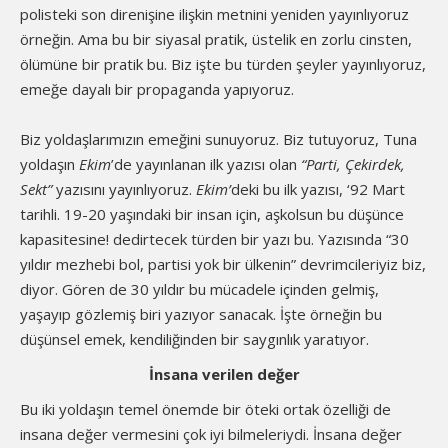
polisteki son direnişine ilişkin metnini yeniden yayınlıyoruz
örneğin. Ama bu bir siyasal pratik, üstelik en zorlu cinsten,
ölümüne bir pratik bu. Biz işte bu türden şeyler yayınlıyoruz,
emeğe dayalı bir propaganda yapıyoruz.
Biz yoldaşlarımızın emeğini sunuyoruz. Biz tutuyoruz, Tuna
yoldaşın
Ekim
’de yayınlanan ilk yazısı olan
“Parti, Çekirdek,
Sekt”
yazısını yayınlıyoruz.
Ekim’
deki bu ilk yazısı, ‘92 Mart
tarihli. 19-20 yaşındaki bir insan için, aşkolsun bu düşünce
kapasitesine! dedirtecek türden bir yazı bu. Yazısında “30
yıldır mezhebi bol, partisi yok bir ülkenin” devrimcileriyiz biz,
diyor. Gören de 30 yıldır bu mücadele içinden gelmiş,
yaşayıp gözlemiş biri yazıyor sanacak. İşte örneğin bu
düşünsel emek, kendiliğinden bir saygınlık yaratıyor.
İnsana verilen değ
er
Bu iki yoldaşın temel önemde bir öteki ortak özelliği de
insana değer vermesini çok iyi bilmeleriydi. İnsana değer