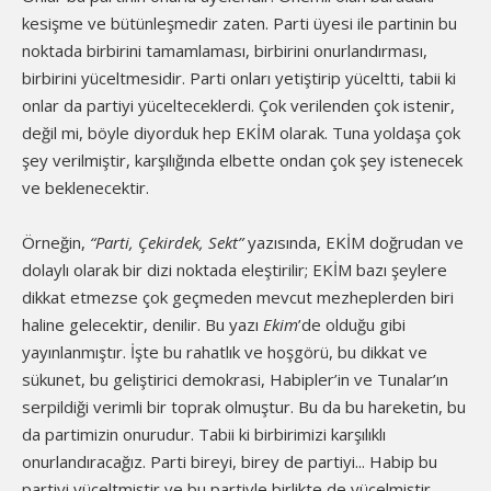
kesişme ve bütünleşmedir zaten. Parti üyesi ile partinin bu
noktada birbirini tamamlaması, birbirini onurlandırması,
birbirini yüceltmesidir. Parti onları yetiştirip yüceltti, tabii ki
onlar da partiyi yücelteceklerdi. Çok verilenden çok istenir,
değil mi, böyle diyorduk hep EKİM olarak. Tuna yoldaşa çok
şey verilmiştir, karşılığında elbette ondan çok şey istenecek
ve beklenecektir.
Örneğin,
“Parti, Çekirdek, Sekt”
yazısında, EKİM doğrudan ve
dolaylı olarak bir dizi noktada eleştirilir; EKİM bazı şeylere
dikkat etmezse çok geçmeden mevcut mezheplerden biri
haline gelecektir, denilir. Bu yazı
Ekim
’de olduğu gibi
yayınlanmıştır. İşte bu rahatlık ve hoşgörü, bu dikkat ve
sükunet, bu geliştirici demokrasi, Habipler’in ve Tunalar’ın
serpildiği verimli bir toprak olmuştur. Bu da bu hareketin, bu
da partimizin onurudur. Tabii ki birbirimizi karşılıklı
onurlandıracağız. Parti bireyi, birey de partiyi... Habip bu
partiyi yüceltmiştir ve bu partiyle birlikte de yücelmiştir.