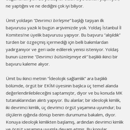
ne yaptığını ve ne dediğini çok iyi biliyor.
Ümit yoldaşın
“Devrimci birleşme”
başlığı taşıyan ilk
başvurusu yazık ki bugün arşivimizde yok. Yoldaş İstanbul İl
Komitesi’ne üyelik başvurusu yapıyor. Bu başvuru “alışıldık”
türden bir özgeçmiş içermediği için belli bakımlardan
yadırganıyor ve geri iade edilerek yenisi isteniyor. Yoldaş
bunun üzerine
“Devrimci bütünleşmeye ek”
başlıklı ikinci bir
başvuru kaleme alıyor.
Ümit bu ikinci metnin “İdeolojik sağlamlık” ara başlıklı
bölümde, örgüt bir EKİM üyesinin başlıca üç temel alanda
değerlendirilebileceğini saptamıştır, diyor ve bu konuda MK
tutanaklarından alıntı yapıyor. Bu alanlar; bir ideolojik kimlik,
iki devrimci kimlik, üç devrimci örgüt yaşamına uyumdur; bu
ölçülerin ışığında dönüp benim durumuma bakalım, diyor.
Konuya ideolojik kimlikten başlamış, ardından devrimci kimlik
ve örgüt yaşamına uyumla devam etmiş. Bu konular