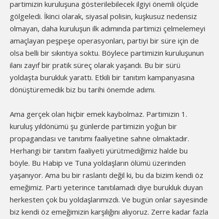
partimizin kuruluşuna gösterilebilecek ilgiyi önemli ölçüde
gölgeledi. İkinci olarak, siyasal polisin, kuşkusuz nedensiz
olmayan, daha kuruluşun ilk adımında partimizi çelmelemeyi
amaçlayan peşpeşe operasyonları, partiyi bir süre için de
olsa belli bir sıkıntıya soktu. Böylece partimizin kuruluşunun
ilanı zayıf bir pratik süreç olarak yaşandı. Bu bir sürü
yoldaşta burukluk yarattı. Etkili bir tanıtım kampanyasına
dönüştüremedik biz bu tarihi önemde adımı.
Ama gerçek olan hiçbir emek kaybolmaz. Partimizin 1.
kuruluş yıldönümü şu günlerde partimizin yoğun bir
propagandası ve tanıtımı faaliyetine sahne olmaktadır.
Herhangi bir tanıtım faaliyeti yürütmediğimiz halde bu
böyle. Bu Habip ve Tuna yoldaşların ölümü üzerinden
yaşanıyor. Ama bu bir raslantı değil ki, bu da bizim kendi öz
emeğimiz. Parti yeterince tanıtılamadı diye burukluk duyan
herkesten çok bu yoldaşlarımızdı. Ve bugün onlar sayesinde
biz kendi öz emeğimizin karşılığını alıyoruz. Zerre kadar fazla