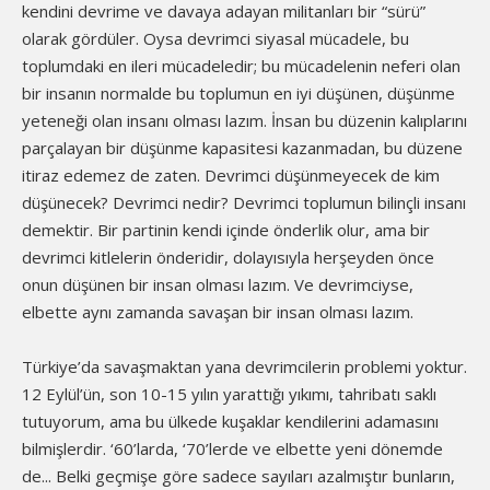
kendini devrime ve davaya adayan militanları bir “sürü”
olarak gördüler. Oysa devrimci siyasal mücadele, bu
toplumdaki en ileri mücadeledir; bu mücadelenin neferi olan
bir insanın normalde bu toplumun en iyi düşünen, düşünme
yeteneği olan insanı olması lazım. İnsan bu düzenin kalıplarını
parçalayan bir düşünme kapasitesi kazanmadan, bu düzene
itiraz edemez de zaten. Devrimci düşünmeyecek de kim
düşünecek? Devrimci nedir? Devrimci toplumun bilinçli insanı
demektir. Bir partinin kendi içinde önderlik olur, ama bir
devrimci kitlelerin önderidir, dolayısıyla herşeyden önce
onun düşünen bir insan olması lazım. Ve devrimciyse,
elbette aynı zamanda savaşan bir insan olması lazım.
Türkiye’da savaşmaktan yana devrimcilerin problemi yoktur.
12 Eylül’ün, son 10-15 yılın yarattığı yıkımı, tahribatı saklı
tutuyorum, ama bu ülkede kuşaklar kendilerini adamasını
bilmişlerdir. ‘60’larda, ‘70’lerde ve elbette yeni dönemde
de... Belki geçmişe göre sadece sayıları azalmıştır bunların,