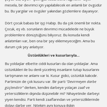
mesela, bir devrimci için yapılabilecek en anlamlı bir övgüdür
bu. Bu yargılar ve övgüler yakından gözlemlere dayanıyor.
Dört çocuk babası bir işçi Habip. Bu da çok önemli bir nokta.
Çocuk, eş vb. sorunların devrimci mücadelede ne büyük
problemlere dönüştüğünü biliyoruz. Bu konuda kendi
anlatımları var, ben ona bir şey eklemeyeceğim. Ama bu
durum çok şey anlatıyor.
Üstünlükleri ve kusurlarıyla...
Bu yoldaşlar elbette ciddi kusurları da olan yoldaşlar. Ama
üstünlükleri ile bu denli yücelmiş insanların tutup kusurlarını
tartışmanın ne anlamı var ki. Kusur gidici, üstünlük kalıcıdır.
Partimizin de çok kusuru var. Bir parti
“Devirmeyen darbe
güçlendirir”
derken, kendini darbeye yolaçan zaaf ve
yetersizliklerin dışında düşünebilir mi? Nihayetinde darbeyi
yiyen kendisi. Parti kendi zaaflarından ve yetersizliklerinde
dolayı darbe yer. Nitekim aynı konuya ilişkin