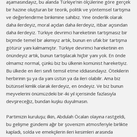
aşamasındayız, bu alanda Türkiye’nin ölçülerine göre gerçek
bir hazine oluşturan bir teorik, politik ve yöntemsel tartışma
ve değerlendirme birikimine sahibiz. Yine önderlik olarak
daha ilerdeyiz, moral açıdan daha ilerdeyiz, itibar açısından
daha ilerdeyiz. Türkiye devrimci hareketinin tartışmasız bir
biçimde temel bir akımıyız artık, bunun en ufak bir tartışma
götürür yanı kalmamıştır. Türkiye devrimci hareketinin en
önündeyiz artık, bunun tartışılacak hiçbir yanı yok. En önde
olmamız normal, çünkü biz bu ülkenin komünist hareketiyiz.
Bu ülkede en ileri sınıfı temsil etme iddiasındayız. Ötekilerin
herbirinin şu ya da yanı üstün ya da ileri olabilir. Ama biz
bütünsel kimlik olarak ilerdeyiz, en öndeyiz. Ve biz bunun
meyvelerini önümüzdeki bir-iki yıl içerisinde fazlasıyla
devşireceğiz, bundan kuşku duyulmasın.
Partimizin kuruluşu; ilkin, Abdulah Öcalan olayına rastgeldi,
bu gelişme gündemi ağır bir şovenizm atmosferiyle birlikte
kapladı, solda ve emekçilerin ileri kesimleri arasında