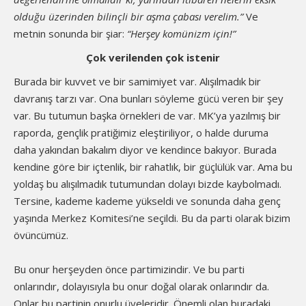
olduğ
u üzerinden bilinçli bir aşma çabası verelim.”
Ve
metnin sonunda bir şiar:
“Herşey komünizm için!”
Çok verilenden çok istenir
Burada bir kuvvet ve bir samimiyet var. Alışılmadık bir
davranış tarzı var. Ona bunları söyleme gücü veren bir şey
var. Bu tutumun başka örnekleri de var. MK’ya yazılmış bir
raporda, gençlik pratiğimiz eleştiriliyor, o halde duruma
daha yakından bakalım diyor ve kendince bakıyor. Burada
kendine göre bir içtenlik, bir rahatlık, bir güçlülük var. Ama bu
yoldaş bu alışılmadık tutumundan dolayı bizde kaybolmadı.
Tersine, kademe kademe yükseldi ve sonunda daha genç
yaşında Merkez Komitesi’ne seçildi. Bu da parti olarak bizim
övüncümüz.
Bu onur herşeyden önce partimizindir. Ve bu parti
onlarındır, dolayısıyla bu onur doğal olarak onlarındır da.
Onlar bu partinin onurlu üyeleridir. Önemli olan buradaki