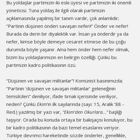
Bu yoldaşlar partimizin iki eski üyesi ve partimizin iki önemli
yöneticisi. Tuna yoldaş ile ilgili olarak partimizin
açıklamasında yapılmış bir tanım vardır, çok anlamlıdır;
“Partinin düşünen önderi savaşan neferi!” Önder ve nefer!
Burada da derin bir diyalektik var. İnsan ya önderdir ya da
nefer, kimse böyle demeye cesaret etmese de bu çoğu
durumda böyle yaşanır. Ama hem önder hem nefer olmak,
bizim bu yoldaşlarımızın en belirgin özelliği. Çünkü bu
partimizin kadro politikasının özü.
“Düşünen ve savaşan militanlar”! Komünist basınımızda;
“Partinin ‘düşünen ve savaşan militanlar’ geleneğinin
temsilcileri” deniliyor, ifade tırnak içerisinde veriliyor,
neden? Çünkü
Ekim
’in ilk sayılarında (sayı: 15, Aralık ‘88 -
Red.) yazılmış bir yazı var,
“Ekim’den Okurlara...”
başlığı
taşıyor. Orada bu konuda ortaya bir bakışaçısı konuluyor, bu
bir kadro politikasının da bazı temel esaslarını veriyor.
Türkiye devrimci hareketinde sözde önderler, genellikle,