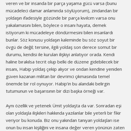
veren ve bir insanda bir parça yaşama gücü varsa (bunu
mücadeleci damar anlamında söylüyorum), zindandan bir
yoldaşın ifadesiyle gözünde bir parça kıvılcım varsa onu
yakalamasını bilen, böylece o insanı hayata, demek
istiyorum ki mücadeleye döndürmesini bilen insanlardı
bunlar. Söz konusu yoldaşın kaleminde bu söz soyut bir
övgü de değil; tersine, ilgili yoldaş son derece somut bir
durumu, kendisi ile kurulan ilişkiyi anlatıyor orada. Kendi
haline bırakılsa tecrit olup belki de düzene gidebilecek bir
insanı, Habip yoldaş çekip alıyor ve ondan kendine yeniden
güven kazanan militan bir devrimci çıkmasında temel
önemde bir rol oynuyor. Habip’in bu alandaki belirgin
tutumunun ve başarısının bir dizi başka örneği var.
Aynı özellik ve yetenek Ümit yoldaşta da var. Sonradan eşi
olan yoldaşla ilişkileri hakkında yazılanlar bile yeterli bir fikir
veriyor bu konuda. Biz onu yakından tanıyan yoldaşları ise
onun bu insan kişiliğini ve insana değer veren yönünün zaten