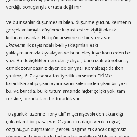
verdiği, sonuçlarıyla ortada değil mi?
Ve bu insanlar düşünmesini bilen, düşünme gücünü kelimenin
gerçek anlamıyla düşünme kapasitesi ve kişiliği olarak
kullanan insanlar. Habip’in arşivimizde bir yazısı var.
Ekimler
’in ilk sayısındaki belli yaklaşımları eski
yaklaşımlarımızla kıyaslayan ve bunu eleştiriye konu eden bir
yazı. Bu değişiklikler nereden geliyor, bunu izah etmelisiniz,
etmek zorundasınız diyen de bir yazı. Kemalpaşa’da iken
yazılmış, 6-7 ay sonra tasfiyecilik karşısında EKİM’e
kararlılıkla sahip çıkan aynı insanın kaleminden çıkan bir yazı
bu. Ve burada, bu iki tutum arasında hiçbir çelişki yok, tam
tersine, burada tam bir tutarlılık var.
“Özgünlük” üzerine Tony Cliff’in Çernişevski’den aktardığı
çok anlamlı bir pasaj var. Özgün olmak için verilen uğraş
özgünlüğün düşmanıdır, gerçek bağımsızlık ancak bağımsız
olmamayı da hesaba katanların başarabileceği bir iştir, diyor