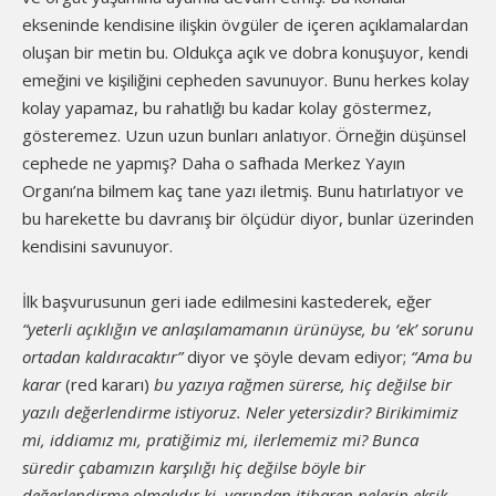
ekseninde kendisine ilişkin övgüler de içeren açıklamalardan
oluşan bir metin bu. Oldukça açık ve dobra konuşuyor, kendi
emeğini ve kişiliğini cepheden savunuyor. Bunu herkes kolay
kolay yapamaz, bu rahatlığı bu kadar kolay göstermez,
gösteremez. Uzun uzun bunları anlatıyor. Örneğin düşünsel
cephede ne yapmış? Daha o safhada Merkez Yayın
Organı’na bilmem kaç tane yazı iletmiş. Bunu hatırlatıyor ve
bu harekette bu davranış bir ölçüdür diyor, bunlar üzerinden
kendisini savunuyor.
İlk başvurusunun geri iade edilmesini kastederek, eğer
“yeterli açıklı
ğ
ın ve anlaşılamamanın ürünüyse, bu ‘ek’ sorunu
ortadan kaldıracaktır”
diyor ve şöyle devam ediyor;
“Ama bu
karar
(red kararı)
bu yazıya ra
ğ
men sürerse, hiç değ
ilse bir
yazılı değ
erlendirme istiyoruz. Neler yetersizdir? Birikimimiz
mi, iddiamız mı, pratiğ
imiz mi, ilerlememiz mi? Bunca
süredir çabamızın karşılığ
ı hiç değ
ilse böyle bir
değ
erlendirme olmalıdır ki, yarından itibaren nelerin eksik