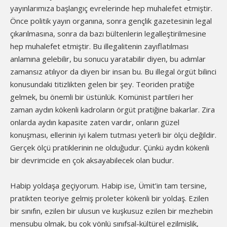
yayınlarımıza başlangıç evrelerinde hep muhalefet etmiştir.
Önce politik yayın organına, sonra gençlik gazetesinin legal
çıkarılmasına, sonra da bazı bültenlerin legalleştirilmesine
hep muhalefet etmiştir. Bu illegalitenin zayıflatılması
anlamına gelebilir, bu sonucu yaratabilir diyen, bu adımlar
zamansız atılıyor da diyen bir insan bu. Bu illegal örgüt bilinci
konusundaki titizlikten gelen bir şey. Teoriden pratiğe
gelmek, bu önemli bir üstünlük. Komünist partileri her
zaman aydın kökenli kadroların örgüt pratiğine bakarlar. Zira
onlarda aydın kapasite zaten vardır, onların güzel
konuşması, ellerinin iyi kalem tutması yeterli bir ölçü değildir.
Gerçek ölçü pratiklerinin ne olduğudur. Çünkü aydın kökenli
bir devrimcide en çok aksayabilecek olan budur.
Habip yoldaşa geçiyorum. Habip ise, Ümit’in tam tersine,
pratikten teoriye gelmiş proleter kökenli bir yoldaş. Ezilen
bir sınıfın, ezilen bir ulusun ve kuşkusuz ezilen bir mezhebin
mensubu olmak, bu çok yönlü sınıfsal-kültürel ezilmişlik,