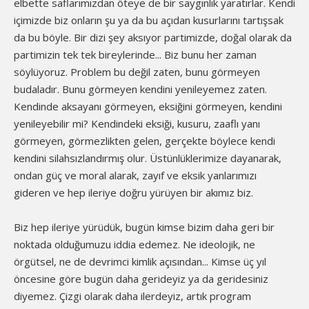
elbette saflarımızdan öteye de bir saygınlık yaratırlar. Kendi
içimizde biz onların şu ya da bu açıdan kusurlarını tartışsak
da bu böyle. Bir dizi şey aksıyor partimizde, doğal olarak da
partimizin tek tek bireylerinde... Biz bunu her zaman
söylüyoruz. Problem bu değil zaten, bunu görmeyen
budaladır. Bunu görmeyen kendini yenileyemez zaten.
Kendinde aksayanı görmeyen, eksiğini görmeyen, kendini
yenileyebilir mi? Kendindeki eksiği, kusuru, zaaflı yanı
görmeyen, görmezlikten gelen, gerçekte böylece kendi
kendini silahsızlandırmış olur. Üstünlüklerimize dayanarak,
ondan güç ve moral alarak, zayıf ve eksik yanlarımızı
gideren ve hep ileriye doğru yürüyen bir akımız biz.
Biz hep ileriye yürüdük, bugün kimse bizim daha geri bir
noktada olduğumuzu iddia edemez. Ne ideolojik, ne
örgütsel, ne de devrimci kimlik açısından... Kimse üç yıl
öncesine göre bugün daha gerideyiz ya da geridesiniz
diyemez. Çizgi olarak daha ilerdeyiz, artık program