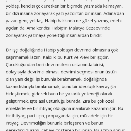
yoldaş, kendisi çok üretken bir biçimde yazmakla kalmayan,
bir dizi insana zorlayarak yazı yazdırtan bir insan. Adana’dan
yazan genç yoldaş, Habip hakkında ne güzel yazmış, edebi
açıdan da. Ama kendisi Habip’in Malatya Cezaevi’nde
zorlayarak yazmaya yönelttiği insanlardan biridir.
Bir işçi doğallığında Habip yoldaşın devrimci olmasına çok
şaşırmamak lazım. Kaldı ki bu Kürt ve Alevi bir işçidir.
Çocukluğundan beri devrimcilerin ortamında birisi,
dolayısıyla devrimci olması, devrimi seçmesi onun üstün
olan yanı değil. İşi bununla bırakmamak, doğallığında
kazandıklarıyla bırakmamak, bunu bir ideolojik kavrayışla
birleştirmek, giderek bunu bir yazarlık yeteneği olarak
geliştirmek, işte asıl üstünlüğü burada. Zira bu çok özel
emeklerle ve bir ihtiyaç olduğuna inanılarak kazanılmıştır. Bu
bir ihtiyaç, parti için, propaganda için, mücadele için bir
ihtiyaç. Devrimciliğini bununla birleştiren ve bunun
gerektirdiği azmi, çabayı gösteren bir insan. Bu azmin sonuç