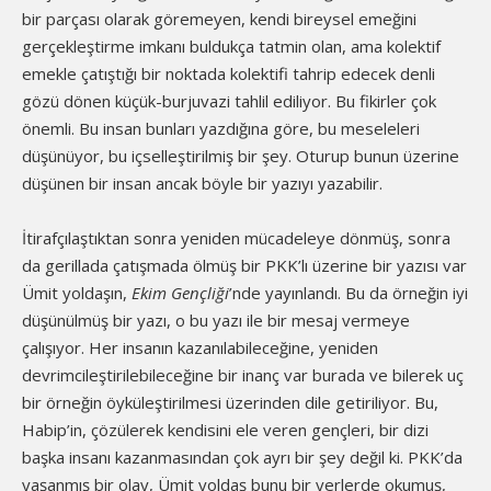
bir parçası olarak göremeyen, kendi bireysel emeğini
gerçekleştirme imkanı buldukça tatmin olan, ama kolektif
emekle çatıştığı bir noktada kolektifi tahrip edecek denli
gözü dönen küçük-burjuvazi tahlil ediliyor. Bu fikirler çok
önemli. Bu insan bunları yazdığına göre, bu meseleleri
düşünüyor, bu içselleştirilmiş bir şey. Oturup bunun üzerine
düşünen bir insan ancak böyle bir yazıyı yazabilir.
İtirafçılaştıktan sonra yeniden mücadeleye dönmüş, sonra
da gerillada çatışmada ölmüş bir PKK’lı üzerine bir yazısı var
Ümit yoldaşın,
Ekim Gençli
ğ
i
’nde yayınlandı. Bu da örneğin iyi
düşünülmüş bir yazı, o bu yazı ile bir mesaj vermeye
çalışıyor. Her insanın kazanılabileceğine, yeniden
devrimcileştirilebileceğine bir inanç var burada ve bilerek uç
bir örneğin öyküleştirilmesi üzerinden dile getiriliyor. Bu,
Habip’in, çözülerek kendisini ele veren gençleri, bir dizi
başka insanı kazanmasından çok ayrı bir şey değil ki. PKK’da
yaşanmış bir olay, Ümit yoldaş bunu bir yerlerde okumuş,