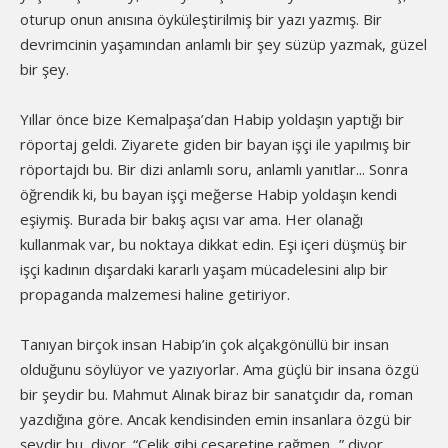
oturup onun anısına öyküleştirilmiş bir yazı yazmış. Bir
devrimcinin yaşamından anlamlı bir şey süzüp yazmak, güzel
bir şey.
Yıllar önce bize Kemalpaşa’dan Habip yoldaşın yaptığı bir
röportaj geldi. Ziyarete giden bir bayan işçi ile yapılmış bir
röportajdı bu. Bir dizi anlamlı soru, anlamlı yanıtlar... Sonra
öğrendik ki, bu bayan işçi meğerse Habip yoldaşın kendi
eşiymiş. Burada bir bakış açısı var ama. Her olanağı
kullanmak var, bu noktaya dikkat edin. Eşi içeri düşmüş bir
işçi kadının dışardaki kararlı yaşam mücadelesini alıp bir
propaganda malzemesi haline getiriyor.
Tanıyan birçok insan Habip’in çok alçakgönüllü bir insan
olduğunu söylüyor ve yazıyorlar. Ama güçlü bir insana özgü
bir şeydir bu. Mahmut Alınak biraz bir sanatçıdır da, roman
yazdığına göre. Ancak kendisinden emin insanlara özgü bir
şeydir bu, diyor. “Çelik gibi cesaretine rağmen...” diyor