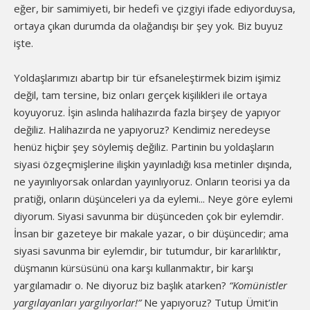
eğer, bir samimiyeti, bir hedefi ve çizgiyi ifade ediyorduysa,
ortaya çıkan durumda da olağandışı bir şey yok. Biz buyuz
işte.
Yoldaşlarımızı abartıp bir tür efsaneleştirmek bizim işimiz
değil, tam tersine, biz onları gerçek kişilikleri ile ortaya
koyuyoruz. İşin aslında halihazırda fazla birşey de yapıyor
değiliz. Halihazırda ne yapıyoruz? Kendimiz neredeyse
henüz hiçbir şey söylemiş değiliz. Partinin bu yoldaşların
siyasi özgeçmişlerine ilişkin yayınladığı kısa metinler dışında,
ne yayınlıyorsak onlardan yayınlıyoruz. Onların teorisi ya da
pratiği, onların düşünceleri ya da eylemi... Neye göre eylemi
diyorum. Siyasi savunma bir düşünceden çok bir eylemdir.
İnsan bir gazeteye bir makale yazar, o bir düşüncedir; ama
siyasi savunma bir eylemdir, bir tutumdur, bir kararlılıktır,
düşmanın kürsüsünü ona karşı kullanmaktır, bir karşı
yargılamadır o. Ne diyoruz biz başlık atarken?
“Komünistler
yargılayanları yargılıyorlar!”
Ne yapıyoruz? Tutup Ümit’in