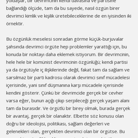
yoldaşlar, bir devrimcinin kendi davasına ve partisine
bağlandığı ölçüde, tam da bu sayede, nasıl özgün birer
devrimci kimlik ve kişilik üretebileceklerine de en iyisinden iki
örnektir.
Bu özgünlük meselesi sonradan görme küçük-burjuvalar
şahsında devrimci örgüte hep problemler yarattığı için, bu
konuda bir noktayı daha eklemek istiyorum. Bir devrimcinin,
hele hele bir komünist devrimcinin özgünlüğü; kendi partisi
ya da örgütüyle iç ilişkilerinde değil, fakat tam da sağlam ve
sarsılmaz bir parti kadrosu olarak devrimci sınıf mücadelesi
içerisinde, yani sınıf düşmanına karşı mücadele içerisinde
kendini gösterir. Çünkü bir devrimcide gerçek bir cevher
varsa eğer, bunun açığı çıkıp serpileceği gerçek yaşam alanı
tam da burasıdır. Ve örgütlü bir birey olmak, burada gerçek
bir avantaj, gerçek bir olanaktır. Elbette söz konusu olan
doğru bir ideolojisi, politikası, sağlam değerleri ve
gelenekleri olan, gerçekten devrimci olan bir örgütse. Bu