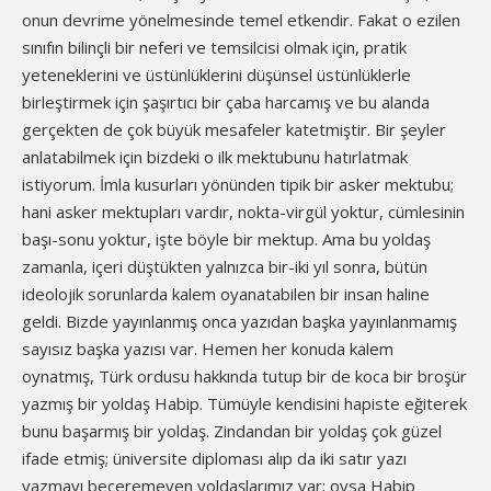
onun devrime yönelmesinde temel etkendir. Fakat o ezilen
sınıfın bilinçli bir neferi ve temsilcisi olmak için, pratik
yeteneklerini ve üstünlüklerini düşünsel üstünlüklerle
birleştirmek için şaşırtıcı bir çaba harcamış ve bu alanda
gerçekten de çok büyük mesafeler katetmiştir. Bir şeyler
anlatabilmek için bizdeki o ilk mektubunu hatırlatmak
istiyorum. İmla kusurları yönünden tipik bir asker mektubu;
hani asker mektupları vardır, nokta-virgül yoktur, cümlesinin
başı-sonu yoktur, işte böyle bir mektup. Ama bu yoldaş
zamanla, içeri düştükten yalnızca bir-iki yıl sonra, bütün
ideolojik sorunlarda kalem oyanatabilen bir insan haline
geldi. Bizde yayınlanmış onca yazıdan başka yayınlanmamış
sayısız başka yazısı var. Hemen her konuda kalem
oynatmış, Türk ordusu hakkında tutup bir de koca bir broşür
yazmış bir yoldaş Habip. Tümüyle kendisini hapiste eğiterek
bunu başarmış bir yoldaş. Zindandan bir yoldaş çok güzel
ifade etmiş; üniversite diploması alıp da iki satır yazı
yazmayı beceremeyen yoldaşlarımız var; oysa Habip