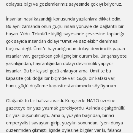
dolaysız bilgi ve gözlemlerimiz sayesinde çok iyi biliyoruz.
İnsanları nasıl kazandığı konusunda yazılanlara dikkat edin.
Bu aynı zamanda onun güçlü insani yönüyle de bağlantılı bir
başarı. Yıldız Teknik’te kişiliği sayesinde çevresine topladığı
çok sayıda insandan dolayı “Ümit ve saz ekibi” denilmesi
boşuna değil. Ümit’e hayranlığından dolayı devrimcilik yapan
insanlar var, gerçekten çok ilginç bir durum bu. Bir şahsiyete
yakınlığından, hayranlığından dolayı devrimcilik yapıyor
insanlar. Bu bir kişisel gücü anlatıyor ama. Ümit’te bu
kapasite çok doğal bir biçimde var. Güçlü bir kafası var;
bunu, güçlü düşünme kapasitesi anlamında söylüyorum.
Olağanüstü bir hafızası vardı. Kongrede NATO üzerine
gazeteye bir yazı yazmak gerekiyordu. Aslında alçakgönüllü
bir yazı düşünülmüştü. Ama o, yüzyılın başından, birinci
emperyalist savaştan girip, yüzyılın sonundan, “yeni dünya
düzeni”nden çıkmıştı. İçinde öylesine bilgiler var ki, falanca