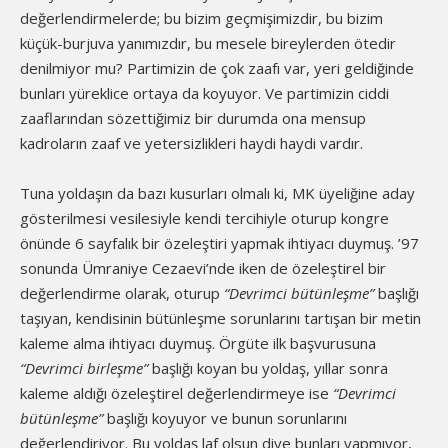
değerlendirmelerde; bu bizim geçmişimizdir, bu bizim
küçük-burjuva yanımızdır, bu mesele bireylerden ötedir
denilmiyor mu? Partimizin de çok zaafı var, yeri geldiğinde
bunları yüreklice ortaya da koyuyor. Ve partimizin ciddi
zaaflarından sözettiğimiz bir durumda ona mensup
kadroların zaaf ve yetersizlikleri haydi haydi vardır.
Tuna yoldaşın da bazı kusurları olmalı ki, MK üyeliğine aday
gösterilmesi vesilesiyle kendi tercihiyle oturup kongre
önünde 6 sayfalık bir özeleştiri yapmak ihtiyacı duymuş. ’97
sonunda Ümraniye Cezaevi’nde iken de özeleştirel bir
değerlendirme olarak, oturup
“Devrimci bütünleşme”
başlığı
taşıyan, kendisinin bütünleşme sorunlarını tartışan bir metin
kaleme alma ihtiyacı duymuş. Örgüte ilk başvurusuna
“Devrimci birleşme”
başlığı koyan bu yoldaş, yıllar sonra
kaleme aldığı özeleştirel değerlendirmeye ise
“Devrimci
bütünleşme”
başlığı koyuyor ve bunun sorunlarını
değerlendiriyor. Bu yoldaş laf olsun diye bunları yapmıyor,