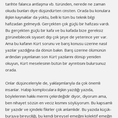
tarihte falanca antlaşma vb. türünden, nerede ne zaman
okudu bunları diye düşündürten cinsten. Orada bu konulara
ilişkin kaynaklar da yoktu, belli ki tüm bu teknik bilgi
hafızadan gelmeydi. Gerçekten çok güçlü bir hafızası vardı.
Bu gerçekten güçlü bir kafa ve bu kafada bize gereksiz
görünebilecek siyaset dışı çok şeye de yeterince yer var.
Ama bu kafanın Kürt sorunu ve barış konusu üzerine nasıl
yazılar yazdığına da dönün bakın. Barış üzerine ölümünün
ardından yayınlanan son Kürt yazılarını dönüp yeniden
okuyun, Kürt meselesinin bütün bir ayrıntısını bulursunuz
orada.
Onlar düşünceleriyle de, yaklaşımlarıyla da çok önemli
insanlar. Habip komploculara ilişkin yazdığı yazıda,
böylelerinin hakkı mermi çekirdeğidir diyor, diyorum ama,
ben nihayet sözün en veciz kısmını söylüyorum. Bu kapsamlı
bir yazıdır ve içindeki fikirler çok anlamlıdır. Bu yazıda küçük-
burjuva bireyciliği, bu kendi bireysel emeğini kolektif emeğin