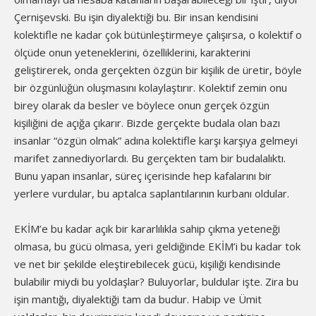
Çernişevski. Bu işin diyalektiği bu. Bir insan kendisini
kolektifle ne kadar çok bütünleştirmeye çalışırsa, o kolektif o
ölçüde onun yeteneklerini, özelliklerini, karakterini
geliştirerek, onda gerçekten özgün bir kişilik de üretir, böyle
bir özgünlüğün oluşmasını kolaylaştırır. Kolektif zemin onu
birey olarak da besler ve böylece onun gerçek özgün
kişiliğini de açığa çıkarır. Bizde gerçekte budala olan bazı
insanlar “özgün olmak” adına kolektifle karşı karşıya gelmeyi
marifet zannediyorlardı. Bu gerçekten tam bir budalalıktı.
Bunu yapan insanlar, süreç içerisinde hep kafalarını bir
yerlere vurdular, bu aptalca saplantılarının kurbanı oldular.
EKİM’e bu kadar açık bir kararlılıkla sahip çıkma yeteneği
olmasa, bu gücü olmasa, yeri geldiğinde EKİM’i bu kadar tok
ve net bir şekilde eleştirebilecek gücü, kişiliği kendisinde
bulabilir miydi bu yoldaşlar? Buluyorlar, buldular işte. Zira bu
işin mantığı, diyalektiği tam da budur. Habip ve Ümit