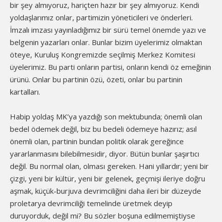
bir şey almıyoruz, hariçten hazır bir şey almıyoruz. Kendi
yoldaşlarımız onlar, partimizin yöneticileri ve önderleri.
İmzalı imzası yayınladığımız bir sürü temel önemde yazı ve
belgenin yazarları onlar. Bunlar bizim üyelerimiz olmaktan
öteye, Kuruluş Kongremizde seçilmiş Merkez Komitesi
üyelerimiz. Bu parti onların partisi, onların kendi öz emeğinin
ürünü. Onlar bu partinin özü, özeti, onlar bu partinin
kartalları.
Habip yoldaş MK’ya yazdığı son mektubunda; önemli olan
bedel ödemek değil, biz bu bedeli ödemeye hazırız; asıl
önemli olan, partinin bundan politik olarak gereğince
yararlanmasını bilebilmesidir, diyor. Bütün bunlar şaşırtıcı
değil. Bu normal olan, olması gereken. Hani yıllardır; yeni bir
çizgi, yeni bir kültür, yeni bir gelenek, geçmişi ileriye doğru
aşmak, küçük-burjuva devrimciliğini daha ileri bir düzeyde
proletarya devrimciliği temelinde üretmek deyip
duruyorduk, değil mi? Bu sözler boşuna edilmemiştiyse