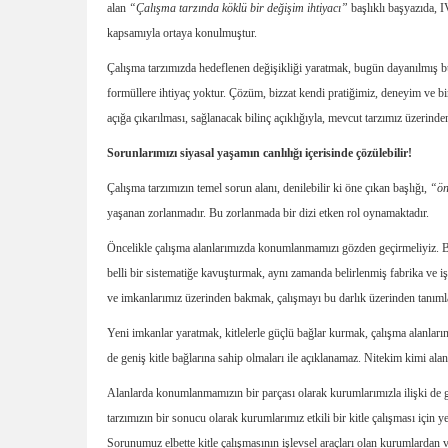
alan
“Çalışma tarzında köklü bir değişim ihtiyacı”
başlıklı başyazıda, I
kapsamıyla ortaya konulmuştur.
Çalışma tarzımızda hedeflenen değişikliği yaratmak, bugün dayanılmış bul
formüllere ihtiyaç yoktur. Çözüm, bizzat kendi pratiğimiz, deneyim ve biri
açığa çıkarılması, sağlanacak bilinç açıklığıyla, mevcut tarzımız üzerinde
Sorunlarımızı siyasal yaşamın canlılığı içerisinde çözülebilir!
Çalışma tarzımızın temel sorun alanı, denilebilir ki öne çıkan başlığı,
“ön
yaşanan zorlanmadır. Bu zorlanmada bir dizi etken rol oynamaktadır.
Öncelikle çalışma alanlarımızda konumlanmamızı gözden geçirmeliyiz. Bö
belli bir sistematiğe kavuşturmak, aynı zamanda belirlenmiş fabrika ve 
ve imkanlarımız üzerinden bakmak, çalışmayı bu darlık üzerinden tanıml
Yeni imkanlar yaratmak, kitlelerle güçlü bağlar kurmak, çalışma alanlarına
de geniş kitle bağlarına sahip olmaları ile açıklanamaz. Nitekim kimi al
Alanlarda konumlanmamızın bir parçası olarak kurumlarımızla ilişki de g
tarzımızın bir sonucu olarak kurumlarımız etkili bir kitle çalışması için 
Sorunumuz elbette kitle çalışmasının işlevsel araçları olan kurumlardan 