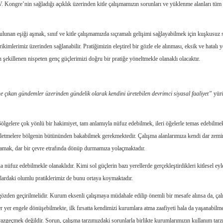
V. Kongre’nin sağladığı açıklık üzerinden kitle çalışmamızın sorunları ve yüklenme alanları tüm
unan eşiği aşmak, sınıf ve kitle çalışmamızda sıçramalı gelişimi sağlayabilmek için kuşkusuz s
kimlerimiz üzerinden sağlanabilir. Pratiğimizin eleştirel bir gözle ele alınması, eksik ve hatalı 
n şekillenen nispeten genç güçlerimizi doğru bir pratiğe yöneltmekle olanaklı olacaktır.
e çıkan gündemler üzerinden gündelik olarak kendini üretebilen devrimci siyasal faaliyet”
yür
lgelere çok yönlü bir hakimiyet, tam anlamıyla nüfuz edebilmek, ileri öğelerle temas edebilm
işletmelere bölgenin bütününden bakabilmek gerekmektedir. Çalışma alanlarımıza kendi dar zemi
amak, dar bir çevre etrafında dönüp durmamıza yolaçmaktadır.
 nüfuz edebilmekle olanaklıdır. Kimi sol güçlerin bazı yerellerde gerçekleştirdikleri kitlesel eyl
anlardaki olumlu pratiklerimiz de bunu ortaya koymaktadır.
özden geçirilmelidir. Kurum eksenli çalışmaya müdahale edilip önemli bir mesafe alınsa da, ça
yer yer engele dönüşebilmekte, ilk fırsatta kendimizi kurumlara atma zaafiyeti hala da yaşanabilme
vazgeçmek değildir. Sorun, çalışma tarzımızdaki sorunlarla birlikte kurumlarımızın kullanım tar