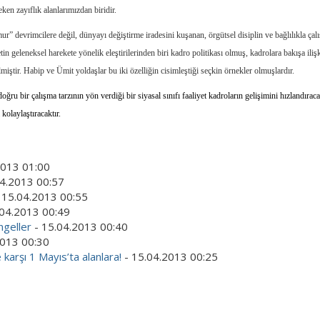
ken zayıflık alanlarımızdan biridir.
r” devrimcilere değil, dünyayı değiştirme iradesini kuşanan, örgütsel disiplin ve bağlılıkla ça
etin geleneksel harekete yönelik eleştirilerinden biri kadro politikası olmuş, kadrolara bakışa ili
miştir. Habip ve Ümit yoldaşlar bu iki özelliğin cisimleştiği seçkin örnekler olmuşlardır.
doğru bir çalışma tarzının yön verdiği bir siyasal sınıfı faaliyet kadroların gelişimini hızlandırac
kolaylaştıracaktır.
2013 01:00
4.2013 00:57
 15.04.2013 00:55
.04.2013 00:49
ngeller
- 15.04.2013 00:40
2013 00:30
 karşı 1 Mayıs’ta alanlara!
- 15.04.2013 00:25