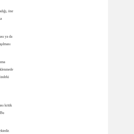
adığı, öne
za
ası ya da
aşılması
anma
yüklenmede
sindeki
sı kritik
 Bu
ktedir.