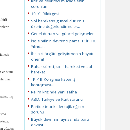
Kriz ve devrimci mücadelenin
sorunları
10. Yıl Bildirgesi
ihirli
Sol hareketin güncel durumu
üzerine değerlendirmeler...
yönlerin
Genel durum ve güncel gelişmeler
İşçi sınıfının devrimci partisi TKİP 10.
Yılında!..
İhtilalci örgütü geliştirmenin hayatı
ütmede
önemi!
Bahar süreci, sınıf hareketi ve sol
hareket
ek ve bunu
TKİP II. Kongresi kapanış
nlerimiz
konuşması...
Rejim krizinde yeni safha
emler, hiç
ABD, Türkiye ve Kürt sorunu
Partide teorik-ideolojik eğitim
sorunu
lışma
Büyük devrimin aynasında parti
ktedir.
davası
zını gözden