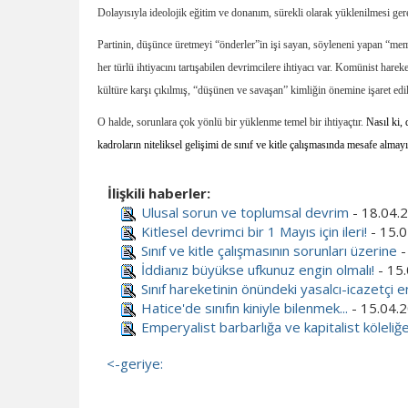
Dolayısıyla ideolojik eğitim ve donanım, sürekli olarak yüklenilmesi gere
Partinin, düşünce üretmeyi “önderler”in işi sayan, söyleneni yapan “memu
her türlü ihtiyacını tartışabilen devrimcilere ihtiyacı var. Komünist harek
kültüre karşı çıkılmış, “düşünen ve savaşan” kimliğin önemine işaret edil
O halde, sorunlara çok yönlü bir yüklenme temel bir ihtiyaçtır.
Nasıl ki, 
kadroların niteliksel gelişimi de sınıf ve kitle çalışmasında mesafe almayı 
İlişkili haberler:
Ulusal sorun ve toplumsal devrim
- 18.04.
Kitlesel devrimci bir 1 Mayıs için ileri!
- 15.0
Sınıf ve kitle çalışmasının sorunları üzerine
-
İddianız büyükse ufkunuz engin olmalı!
- 15
Sınıf hareketinin önündeki yasalcı-icazetçi e
Hatice'de sınıfın kiniyle bilenmek...
- 15.04.
Emperyalist barbarlığa ve kapitalist köleliğe
<-geriye: