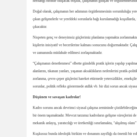
herhangi birinde oluşacak boşluk, çalışmanın gidişatı ve örgütlenmesinde
Doğal olarak, çalışmanın her adımının örgütlenmesinin sorumluluğu yerel 
çıkan gelişmelerle ve yereldeki sorunlarla bağı kurulamadığı koşullarda,
çıkacaktır.
Nispeten genç ve deneyimsiz güçlerimiz planlama yapmakta zorlanmakta, p
kişilerin inisiyatif ve becerilerine kalması sonucunu doğurmaktadır. Çalı
ve zamanında müdahale edilmesi zorlaşmaktadır.
“Çalışmanın denetlenmesi” elbette gündelik pratik işlerin yapılıp yapılm
alanlarını, tıkanan yanları, yaşanan aksaklıkların nedenlerini pratik-pol
zorlanma, çevre-çeper güçlerini hareket ettirmede yetersizlikler, emekçi
sorunlar, politik refleks göstermede atıllık vb. bir dizi sorun ancak siyas
Düşünen ve savaşan kadrolar!
Kadro sorunu ancak devrimci siyasal çalışma zemininde çözülebileceğine gö
bir önem taşımaktadır. Mevcut tarzımız kadroların gelişme süreçlerini de 
mekanik anlayış, yaratıcılığı ve üretkenliği sınırlamakta, “alışılmış olanı
Kuşkusuz bunda ideolojik birikim ve donanım zayıflığı da önemli bir rol