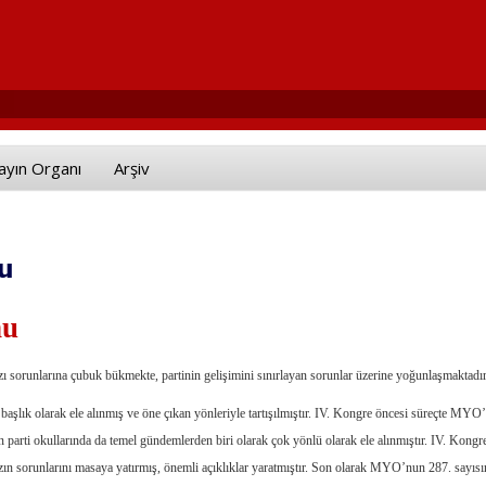
ayın Organı
Arşiv
u
nu
zı sorunlarına çubuk bükmekte, partinin gelişimini sınırlayan sorunlar üzerine yoğunlaşmaktadır
 başlık olarak ele alınmış ve öne çıkan yönleriyle tartışılmıştır. IV. Kongre öncesi süreçte MYO
rti okullarında da temel gündemlerden biri olarak çok yönlü olarak ele alınmıştır. IV. Kongre 
mızın sorunlarını masaya yatırmış, önemli açıklıklar yaratmıştır. Son olarak MYO’nun 287. sayıs