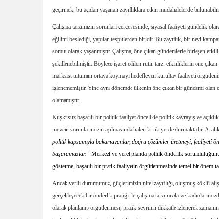
geçirmek, bu açıdan yaşanan zayıflıklara etkin müdahalelerde bulunabilm
Çalışma tarzımızın sorunları çerçevesinde, siyasal faaliyeti gündelik ola
eğilimi beslediği, yapılan tespitlerden biridir. Bu zayıflık, bir nevi ka
somut olarak yaşanmıştır. Çalışma, öne çıkan gündemlerle birleşen etkili b
şekillenebilmiştir. Böylece işaret edilen rutin tarz, etkinliklerin öne çı
marksist tutumun ortaya koymayı hedefleyen kurultay faaliyeti örgütlenirke
işlenememiştir. Yine aynı dönemde ülkenin öne çıkan bir gündemi olan 
olamamıştır.
Kuşkusuz başarılı bir politik faaliyet öncelikle politik kavrayış ve açıklı
mevcut sorunlarımızın aşılmasında halen kritik yerde durmaktadır. Aralı
politik kapsamıyla bakamayanlar, doğru çözümler üretmeyi, faaliyeti ö
başaramazlar.”
Merkezi ve yerel planda politik önderlik sorumluluğunun 
gösterme, başarılı bir pratik faaliyetin örgütlenmesinde temel bir önem ta
Ancak verili durumumuz, güçlerimizin nitel zayıflığı, oluşmuş köklü alış
gerçekleşecek bir önderlik pratiği ile çalışma tarzımızda ve kadrolarım
olarak planlanıp örgütlenmesi, pratik seyrinin dikkatle izlenerek zaman