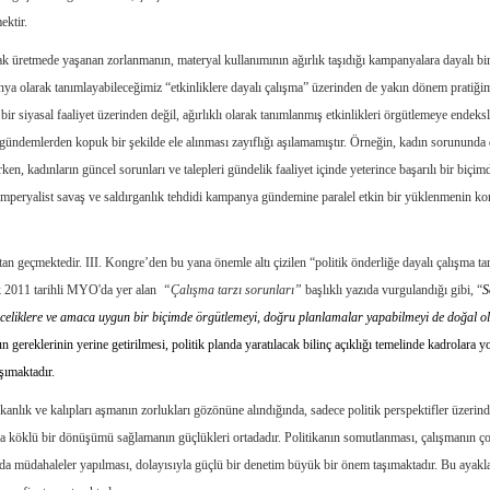
ektir.
rak üretmede yaşanan zorlanmanın, materyal kullanımının ağırlık taşıdığı kampanyalara dayalı bir
mpanya olarak tanımlayabileceğimiz “etkinliklere dayalı çalışma” üzerinden de yakın dönem pratiği
ir siyasal faaliyet üzerinden değil, ağırlıklı olarak tanımlanmış etkinlikleri örgütlemeye endeksl
kan gündemlerden kopuk bir şekilde ele alınması zayıflığı aşılamamıştır. Örneğin, kadın sorununda
n, kadınların güncel sorunları ve talepleri gündelik faaliyet içinde yeterince başarılı bir biçim
emperyalist savaş ve saldırganlık tehdidi kampanya gündemine paralel etkin bir yüklenmenin k
ktan geçmektedir. III. Kongre’den bu yana önemle altı çizilen “politik önderliğe dayalı çalışma ta
k 2011 tarihli MYO'da yer alan
“Çalışma tarzı sorunları”
başlıklı yazıda vurgulandığı gibi, “
S
nceliklere ve amaca uygun bir biçimde örgütlemeyi, doğru planlamalar yapabilmeyi de doğal o
gereklerinin yerine getirilmesi, politik planda yaratılacak bilinç açıklığı temelinde kadrolara y
şımaktadır.
kanlık ve kalıpları aşmanın zorlukları gözönüne alındığında, sadece politik perspektifler üzerin
ızda köklü bir dönüşümü sağlamanın güçlükleri ortadadır. Politikanın somutlanması, çalışmanın ç
ında müdahaleler yapılması, dolayısıyla güçlü bir denetim büyük bir önem taşımaktadır. Bu ayakl