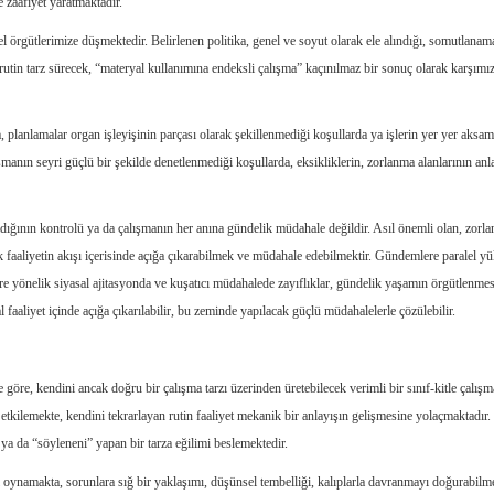
 zaafiyet yaratmaktadır.
örgütlerimize düşmektedir. Belirlenen politika, genel ve soyut olarak ele alındığı, somutlanam
 rutin tarz sürecek, “materyal kullanımına endeksli çalışma” kaçınılmaz bir sonuç olarak karşımı
lanlamalar organ işleyişinin parçası olarak şekillenmediği koşullarda ya işlerin yer yer aksam
şmanın seyri güçlü bir şekilde denetlenmediği koşullarda, eksikliklerin, zorlanma alanlarının anl
adığının kontrolü ya da çalışmanın her anına gündelik müdahale değildir. Asıl önemli olan, zorl
itik faaliyetin akışı içerisinde açığa çıkarabilmek ve müdahale edebilmektir. Gündemlere paralel 
lere yönelik siyasal ajitasyonda ve kuşatıcı müdahalede zayıflıklar, gündelik yaşamın örgütlenme
al faaliyet içinde açığa çıkarılabilir, bu zeminde yapılacak güçlü müdahalelerle çözülebilir.
re, kendini ancak doğru bir çalışma tarzı üzerinden üretebilecek verimli bir sınıf-kitle çalışma
etkilemekte, kendini tekrarlayan rutin faaliyet mekanik bir anlayışın gelişmesine yolaçmaktadır.
” ya da “söyleneni” yapan bir tarza eğilimi beslemektedir.
 oynamakta, sorunlara sığ bir yaklaşımı, düşünsel tembelliği, kalıplarla davranmayı doğurabilme