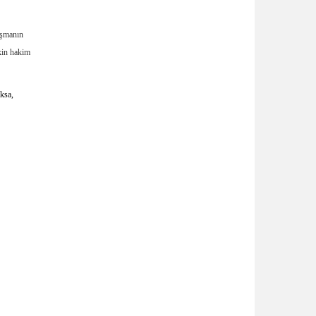
lışmanın
şkin hakim
aksa,