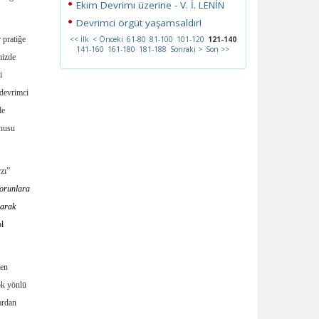
Ekim Devrimi üzerine - V. İ. LENİN
Devrimci örgüt yaşamsaldır!
 pratiğe
<< İlk
< Önceki
61-80
81-100
101-120
121-140
141-160
161-180
181-188
Sonraki >
Son >>
mizde
i
 devrimci
de
onusu
rzı”
orunlara
larak
ol
den
ok yönlü
ardan