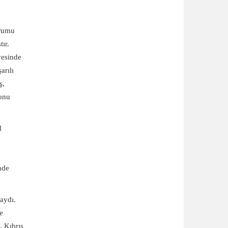
urumu
ır.
yesinde
arılı
ş,
 onu
l
nde
aydı.
e
, Kıbrıs