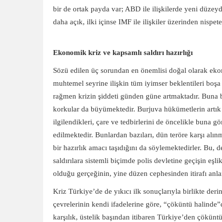
bir de ortak payda var; ABD ile ilişkilerde yeni düzeyd
daha açık, ilki içinse IMF ile ilişkiler üzerinden nispete
Ekonomik kriz ve kapsamlı saldırı hazırlığı
Sözü edilen üç sorundan en önemlisi doğal olarak ekono
muhtemel seyrine ilişkin tüm iyimser beklentileri bo
rağmen krizin şiddeti günden güne artmaktadır. Buna b
korkular da büyümektedir. Burjuva hükümetlerin artık
ilgilendikleri, çare ve tedbirlerini de öncelikle buna g
edilmektedir. Bunlardan bazıları, dün teröre karşı alın
bir hazırlık amacı taşıdığını da söylemektedirler. Bu, d
saldırılara sistemli biçimde polis devletine geçişin eş
olduğu gerçeğinin, yine düzen cephesinden itirafı anl
Kriz Türkiye’de de yıkıcı ilk sonuçlarıyla birlikte der
çevrelerinin kendi ifadelerine göre, “çöküntü halinde”
karşılık, üstelik başından itibaren Türkiye’den çökünt