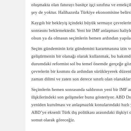
oluşmakta olan faturayı basitçe işçi sınıfına ve emekçi
şey de yoktur. Halihazırda Türkiye ekonomisine belirsi
Kaygılı bir bekleyiş içindeki büyük sermaye çevreler
sonrasını beklemektedir. Yeni bir IMF anlaşması haliyl
olsun ya da olmasın seçimlerin hemen ardından yapıla
Seçim gündeminin kriz gündemini karartmasına izin ver
geliştirmenin bir olanağı olarak kullanmak, bu bakımd
durumdaki reformist sol bu temel önemde gerçeğe gözler
çevrelerin bir kısmını da ardından sürükleyerek düzen
zaman dilimi ve zaten son derece sınırlı olan olanaklar
Seçimlerin hemen sonrasında saldırının yeni bir IMF 
ilişkilerindeki son gelişmeler bunu gösteriyor. ABD D
yeniden kurulması ve anlaşmazlık konularındaki hızl
ABD’ye eksenli Türk dış politikası arasındaki ilişkiyi
somut olarak göreceğiz.