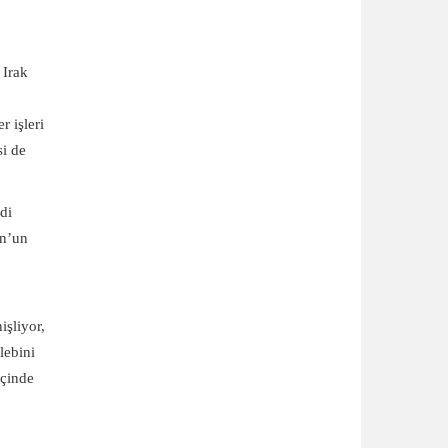
 Irak
r işleri
si de
di
on’un
işliyor,
lebini
içinde