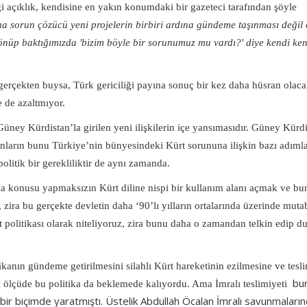
i açıklık, kendisine en yakın konumdaki bir gazeteci tarafından şöyle
 sorun çözücü yeni projelerin birbiri ardına gündeme taşınması değil e
 dönüp baktığımızda 'bizim böyle bir sorunumuz mu vardı?' diye kendi ke
gerçekten buysa, Türk gericiliği payına sonuç bir kez daha hüsran olac
e de azaltmıyor.
ney Kürdistan’la girilen yeni ilişkilerin içe yansımasıdır. Güney Kürdi
olanların bunu Türkiye’nin bünyesindeki Kürt sorununa ilişkin bazı adımla
olitik bir gerekliliktir de aynı zamanda.
rtışma konusu yapmaksızın Kürt diline nispi bir kullanım alanı açmak ve bu
uz, zira bu gerçekte devletin daha ‘90’lı yılların ortalarında üzerinde mut
 politikası olarak niteliyoruz, zira bunu daha o zamandan telkin edip d
kanın gündeme getirilmesini silahlı Kürt hareketinin ezilmesine ve tesl
bu
 ölçüde bu politika da beklemede kalıyordu. Ama İmralı teslimiyeti
ir biçimde yaratmıştı. Üstelik Abdullah Öcalan İmralı savunmaları