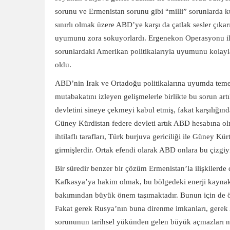
sorunu ve Ermenistan sorunu gibi “milli” sorunlarda k
sınırlı olmak üzere ABD’ye karşı da çatlak sesler çıka
uyumunu zora sokuyorlardı. Ergenekon Operasyonu ile et
sorunlardaki Amerikan politikalarıyla uyumunu kolay
oldu.
ABD’nin Irak ve Ortadoğu politikalarına uyumda tem
mutabakatını izleyen gelişmelerle birlikte bu sorun ar
devletini sineye çekmeyi kabul etmiş, fakat karşılığınd
Güney Kürdistan federe devleti artık ABD hesabına ol
ihtilaflı tarafları, Türk burjuva gericiliği ile Güney K
girmişlerdir. Ortak efendi olarak ABD onlara bu çizgiyi
Bir süredir benzer bir çözüm Ermenistan’la ilişkilerd
Kafkasya’ya hakim olmak, bu bölgedeki enerji kaynakla
bakımından büyük önem taşımaktadır. Bunun için de ön
Fakat gerek Rusya’nın buna direnme imkanları, gerek 
sorununun tarihsel yükünden gelen büyük açmazları 