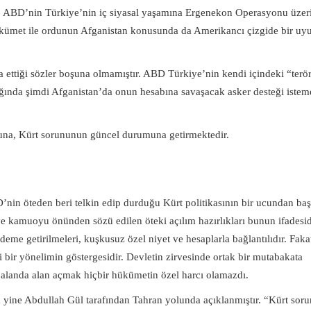
ti. ABD’nin Türkiye’nin iç siyasal yaşamına Ergenekon Operasyonu üze
Hükümet ile ordunun Afganistan konusunda da Amerikancı çizgide bir u
ettiği sözler boşuna olmamıştır. ABD Türkiye’nin kendi içindeki “terö
şılığında şimdi Afganistan’da onun hesabına savaşacak asker desteği istem
una, Kürt sorununun güncel durumuna getirmektedir.
in öteden beri telkin edip durduğu Kürt politikasının bir ucundan baş
 kamuoyu önünden sözü edilen öteki açılım hazırlıkları bunun ifadesid
me getirilmeleri, kuşkusuz özel niyet ve hesaplarla bağlantılıdır. Faka
 bir yönelimin göstergesidir. Devletin zirvesinde ortak bir mutabakata
 alanda alan açmak hiçbir hükümetin özel harcı olamazdı.
da yine Abdullah Gül tarafından Tahran yolunda açıklanmıştır. “Kürt sor