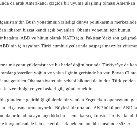
runda da artık Amerikancı çizgide bir uyuma ulaşılmış olması Amerikan
fganistan’dır. Bush yönetiminin izlediği dünya politikasının merkezinde
dan itibaren bizzat kendi açık beyanları, Obama yönetimi için bunun
bir bataktır; ABD ve bütün olarak NATO için. Pakistan’daki son gelişmele
. ABD’nin iç Asya’nın Türki cumhuriyetlerinde peşpeşe mevziler yitirme
virme misyonu yüklemiştir ve bu hedef doğrultusunda Türkiye’ye de ken
sıralar gösterilen yoğun ve yakın ilginin gerisinde bu var. Bayan Clint
eme getirilen Obama ziyaretinin sebebi hikmeti de budur. Türkiye’den
ak üzere bölgeye yeni askeri güç göndermektir.
ebin gündeme getirildiği günlerde bir yandan Ergenekon operasyonu gen
jim içi çatışma tırmanıyordu. Böylesi bir ortamda AKP hükümeti ABD ta
 da ordu adına aynı açıklıkla bu isteme karşı çıkmıştı. Türkiye kendi 
re karşı mücadele için askeri destek beklememelidir mealinde sözler