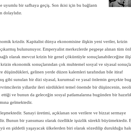
e uyumlu bir safhaya geçiş. Son ikisi için bu bağlantı
n dolaylıdır.
mik krizdir. Kapitalist dünya ekonomisine ilişkin yeni veriler, krizin
şa çıkarmış bulununuyor. Emperyalist merkezlerde peşpeşe alınan tüm ön
ağlı olarak mevcut krizin bir genel çöküntüyle sonuçlanabileceğine iliş
 krizin ekonomik sonuçlarından çok muhtemel sosyal ve siyasal sonuçla
öre düşündükleri, gelinen yerde düzen kalemleri tarafından bile itiraf
mış gibi sunulan bir dizi siyasal, kurumsal ve yasal önlemin gerçekte bu
evrimcilerin yıllardır ileri sürdükleri temel önemde bir düşüncenin, neol
lik ettiği ve bunun da geleceğin sosyal patlamalarına bugünden bir hazırlı
amına gelmektedir.
inleşmektedir. Sanayi üretimi, açıklanan son verilere ve bizzat sermaye
dir. Bunun bir yansıması olarak özellikle işsizlik sürekli büyümektedir.
üyü en şiddetli yaşayacak ülkelerden biri olarak sözedilip durulduğu hal