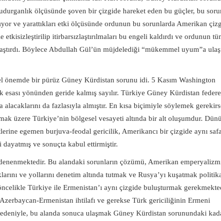
udurganlık ölçüsünde şoven bir çizgide hareket eden bu güçler, bu soru
rıyor ve yarattıkları etki ölçüsünde ordunun bu sorunlarda Amerikan çizg
kisizleştirilip itirbarsızlaştırılmaları bu engeli kaldırdı ve ordunun t
laştırdı. Böylece Abdullah Gül’ün müjdelediği “mükemmel uyum”a ulaş
el önemde bir pürüz Güney Kürdistan sorunu idi. 5 Kasım Washington
tık esası yönünden geride kalmış sayılır. Türkiye Güney Kürdistan federe
a alacaklarını da fazlasıyla almıştır. En kısa biçimiyle söylemek gerekirs
mak üzere Türkiye’nin bölgesel vesayeti altında bir alt oluşumdur. Dün
ürtlerine egemen burjuva-feodal gericilik, Amerikancı bir çizgide aynı saf
 dayatmış ve sonuçta kabul ettirmiştir.
e denenmektedir. Bu alandaki sorunların çözümü, Amerikan emperyalizmi
rını ve yollarını denetim altında tutmak ve Rusya’yı kuşatmak politik
celikle Türkiye ile Ermenistan’ı aynı çizgide buluşturmak gerekmekted
Azerbaycan-Ermenistan ihtilafı ve gerekse Türk gericiliğinin Ermeni
nedeniyle, bu alanda sonuca ulaşmak Güney Kürdistan sorunundaki kad