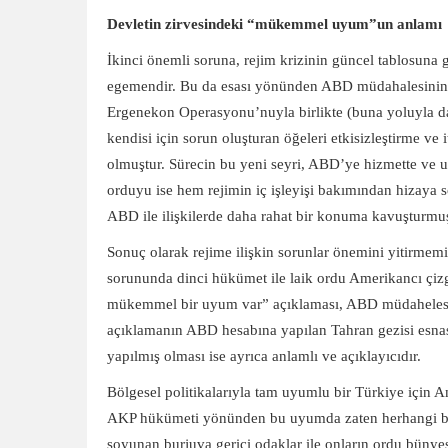
Devletin zirvesindeki “mükemmel uyum”un anlamı
İkinci önemli soruna, rejim krizinin güncel tablosuna
egemendir. Bu da esası yönünden ABD müdahalesinin bi
Ergenekon Operasyonu’nuyla birlikte (buna yoluyla da
kendisi için sorun oluşturan öğeleri etkisizleştirme ve 
olmuştur. Sürecin bu yeni seyri, ABD’ye hizmette ve 
orduyu ise hem rejimin iç işleyişi bakımından hizaya 
ABD ile ilişkilerde daha rahat bir konuma kavuşturmuş
Sonuç olarak rejime ilişkin sorunlar önemini yitirmemiş
sorununda dinci hükümet ile laik ordu Amerikancı çiz
mükemmel bir uyum var” açıklaması, ABD müdahelesi il
açıklamanın ABD hesabına yapılan Tahran gezisi esnas
yapılmış olması ise ayrıca anlamlı ve açıklayıcıdır.
Bölgesel politikalarıyla tam uyumlu bir Türkiye içi
AKP hükümeti yönünden bu uyumda zaten herhangi bir 
soyunan burjuva gerici odaklar ile onların ordu bünye