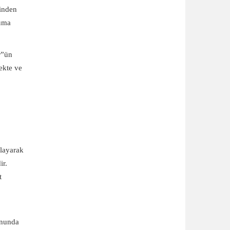
rinden
yuma
r”ün
ekte ve
layarak
ir.
t
ununda