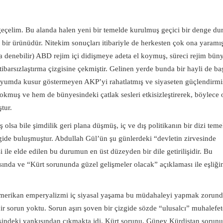
 geçelim. Bu alanda halen yeni bir temelde kurulmuş geçici bir denge d
r ürünüdür. Nitekim sonuçları itibariyle de herkesten çok ona yaramışt
 denebilir) ABD rejim içi didişmeye adeta el koymuş, süreci rejim bün
itibarsızlaştırma çizgisine çekmiştir. Gelinen yerde bunda bir hayli de baş
uyumda kusur göstermeyen AKP’yi rahatlatmış ve siyaseten güçlendirmi
sokmuş ve hem de bünyesindeki çatlak sesleri etkisizleştirerek, böylece
tur.
 olsa bile şimdilik geri plana düşmüş, iç ve dış politikanın bir dizi teme
gide buluşmuştur. Abdullah Gül’ün şu günlerdeki “devletin zirvesinde
e elde edilen bu durumun en üst düzeyden bir dile getirilişidir. Bu
ında ve “Kürt sorununda güzel gelişmeler olacak” açıklaması ile eşliği
n Amerikan emperyalizmi iç siyasal yaşama bu müdahaleyi yapmak zorund
sorun yoktu. Sorun aşırı şoven bir çizgide sözde “ulusalcı” muhalefet
sindeki yankısından çıkmakta idi. Kürt sorunu, Güney Kürdistan sorunu