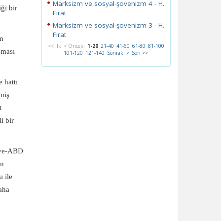
Marksizm ve sosyal-şovenizm 4 - H.
ği bir
Fırat
Marksizm ve sosyal-şovenizm 3 - H.
Fırat
im
<< İlk
< Önceki
1-20
21-40
41-60
61-80
81-100
şması
101-120
121-140
Sonraki >
Son >>
 hattı
miş
t
i bir
kiye-ABD
un
 ile
daha