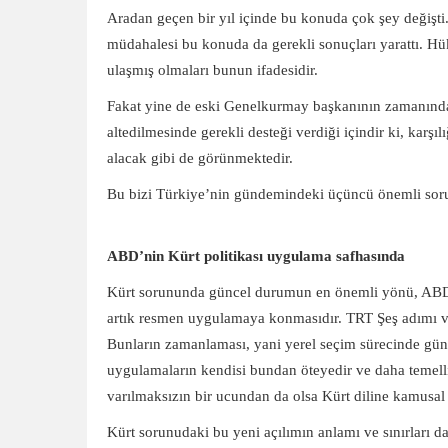
Aradan geçen bir yıl içinde bu konuda çok şey değiş
müdahalesi bu konuda da gerekli sonuçları yarattı. 
ulaşmış olmaları bunun ifadesidir.
Fakat yine de eski Genelkurmay başkanının zamanında 
altedilmesinde gerekli desteği verdiği içindir ki, kar
alacak gibi de görünmektedir.
Bu bizi Türkiye’nin gündemindeki üçüncü önemli sor
ABD’nin Kürt politikası uygulama safhasında
Kürt sorununda güncel durumun en önemli yönü, ABD’n
artık resmen uygulamaya konmasıdır. TRT Şeş adımı ve
Bunların zamanlaması, yani yerel seçim sürecinde günde
uygulamaların kendisi bundan öteyedir ve daha temelli
varılmaksızın bir ucundan da olsa Kürt diline kamusal
Kürt sorunudaki bu yeni açılımın anlamı ve sınırları 