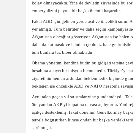
kolay olmayacaktır. Yine de devletin zirvesinde bu so
emperyalizmi payına bir başka önemli başarıdır.
Fakat ABD için gelinen yerde asıl ve öncelikli sorun A
yer almıştı. Tüm belirtiler ve daha seçim kampanyasın
Afganistan olacağını gösteriyor. Afganistan ise halen 
daha da karmaşık ve içinden çıkılmaz hale getirmiştir
tüm bunlara tuz biber olmaktadır.
Obama yönetimi kendine bütün bu gidişatı tersine çe
hesabına apayrı bir misyon biçmektedir. Türkiye’ye şu 
ziyaretinin hemen ardından beklenmedik biçimde günd
beklenen ise öncelikle ABD ve NATO hesabına savaşm
Aynı talep geçen yıl şu sıralar yine gündemdeydi. Tal
öte yandan AKP’yi kapatma davası açılıyordu. Yani re
açıkça desteklemiş, fakat dönemin Genelkurmay başkanı
terörle boğuşurken kimse ondan bir başka yerdeki terö
sarfetmişti.