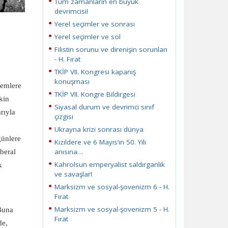
Tüm zamanların en büyük
devrimcisi!
Yerel seçimler ve sonrası
Yerel seçimler ve sol
Filistin sorunu ve direnişin sorunları
- H. Fırat
TKİP VII. Kongresi kapanış
konuşması
lemlere
TKİP VII. Kongre Bildirgesi
kin
Siyasal durum ve devrimci sınıf
rıyla
çizgisi
Ukrayna krizi sonrası dünya
günlere
Kızıldere ve 6 Mayıs’ın 50. Yılı
anısına…
iberal
Kahrolsun emperyalist saldırganlık
k
ve savaşlar!
Marksizm ve sosyal-şovenizm 6 - H.
Fırat
Marksizm ve sosyal-şovenizm 5 - H.
 Buna
Fırat
de,