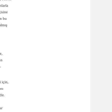
nlarla
isine
üm bu
ılmış
e,
ün
a
 için,
ası
ir.
ar