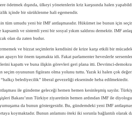
lere ödetmek dışında, ülkeyi yönetenlerin kriz karşısında halen yapabildi
zlik içinde bir sürüklenme hali egemendir.
inin tüm umudu yeni bir IMF antlaşmasıdır. Hükümet ise bunun için seç
e kapsamlı ve sistemli yeni bir sosyal yıkım saldırısı demektir. IMF anla
cak olan da zaten budur.
memek ve bizzat seçimlerin kendisini de krize karşı etkili bir mücadele
an apayrı bir önem taşımakta idi. Fakat parlamenter heveslerle sersemle
ini kapattı ve buna ilişkin görevleri geri plana itti. Devrimci-demokra
in seçim oyununun figüranı olma yolunu tuttu. Yazık ki halen çok değerl
 “halkçı belediyecilik” liberal gevezeliği ekseninde heba edilmektedir.
antlaşması ile gündeme geleceği hemen hemen kesinleşmiş sayılır. Tür
ışişleri Bakanı’ının Türkiye ziyaretinin hemen ardından IMF ile diyolog
ı yumuşama da bunun göstergesidir. Bu, gündemdeki yeni IMF antlaşması
 ortaya koymaktadır. Bunun anlamını öteki iki sorunla bağlantılı olarak 