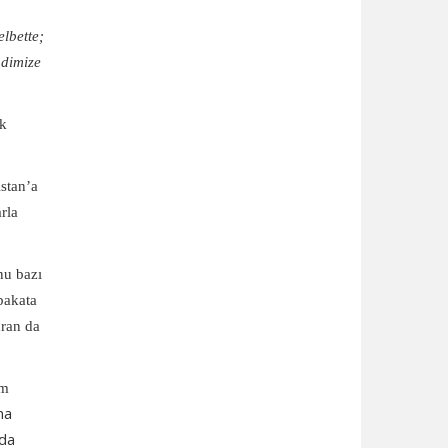
lbette;
ndimize
ak
stan’a
rla
nu bazı
abakata
uran da
im
na
nda