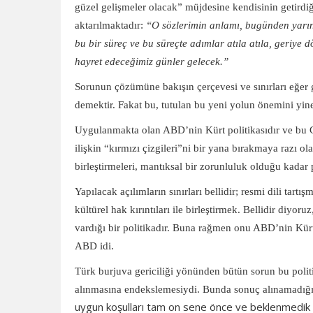
güzel gelişmeler olacak” müjdesine kendisinin getirdiğ
aktarılmaktadır:
“O sözlerimin anlamı, bugünden yarına
bu bir süreç ve bu süreçte adımlar atıla atıla, geriye
hayret edeceğimiz günler gelecek.”
Sorunun çözümüne bakışın çerçevesi ve sınırları eğer 
demektir. Fakat bu, tutulan bu yeni yolun önemini yin
Uygulanmakta olan ABD’nin Kürt politikasıdır ve bu Gü
ilişkin “kırmızı çizgileri”ni bir yana bırakmaya razı 
birleştirmeleri, mantıksal bir zorunluluk olduğu kadar p
Yapılacak açılımların sınırları bellidir; resmi dili ta
kültürel hak kırıntıları ile birleştirmek. Bellidir diyor
vardığı bir politikadır. Buna rağmen onu ABD’nin Kürt
ABD idi.
Türk burjuva gericiliği yönünden bütün sorun bu politi
alınmasına endekslemesiydi. Bunda sonuç alınamadığı
uygun koşulları tam on sene önce ve beklenmedik b