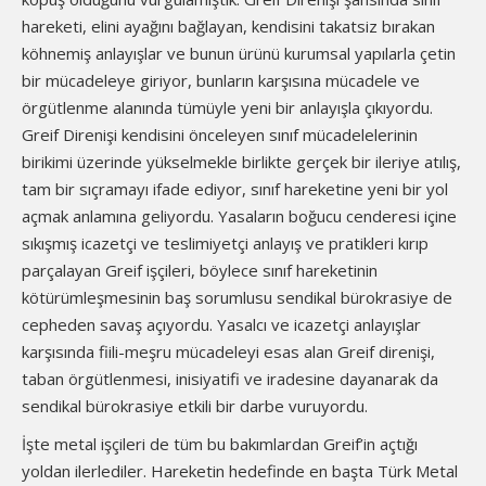
hareketi, elini ayağını bağlayan, kendisini takatsiz bırakan
köhnemiş anlayışlar ve bunun ürünü kurumsal yapılarla çetin
bir mücadeleye giriyor, bunların karşısına mücadele ve
örgütlenme alanında tümüyle yeni bir anlayışla çıkıyordu.
Greif Direnişi kendisini önceleyen sınıf mücadelelerinin
birikimi üzerinde yükselmekle birlikte gerçek bir ileriye atılış,
tam bir sıçramayı ifade ediyor, sınıf hareketine yeni bir yol
açmak anlamına geliyordu. Yasaların boğucu cenderesi içine
sıkışmış icazetçi ve teslimiyetçi anlayış ve pratikleri kırıp
parçalayan Greif işçileri, böylece sınıf hareketinin
kötürümleşmesinin baş sorumlusu sendikal bürokrasiye de
cepheden savaş açıyordu. Yasalcı ve icazetçi anlayışlar
karşısında fiili-meşru mücadeleyi esas alan Greif direnişi,
taban örgütlenmesi, inisiyatifi ve iradesine dayanarak da
sendikal bürokrasiye etkili bir darbe vuruyordu.
İşte metal işçileri de tüm bu bakımlardan Greif’in açtığı
yoldan ilerlediler. Hareketin hedefinde en başta Türk Metal