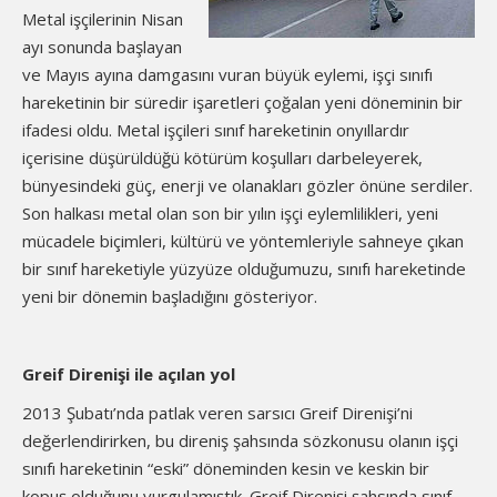
Metal işçilerinin Nisan
ayı sonunda başlayan
ve Mayıs ayına damgasını vuran büyük eylemi, işçi sınıfı
hareketinin bir süredir işaretleri çoğalan yeni döneminin bir
ifadesi oldu. Metal işçileri sınıf hareketinin onyıllardır
içerisine düşürüldüğü kötürüm koşulları darbeleyerek,
bünyesindeki güç, enerji ve olanakları gözler önüne serdiler.
Son halkası metal olan son bir yılın işçi eylemlilikleri, yeni
mücadele biçimleri, kültürü ve yöntemleriyle sahneye çıkan
bir sınıf hareketiyle yüzyüze olduğumuzu, sınıfı hareketinde
yeni bir dönemin başladığını gösteriyor.
Greif Direnişi ile açılan yol
2013 Şubatı’nda patlak veren sarsıcı Greif Direnişi’ni
değerlendirirken, bu direniş şahsında sözkonusu olanın işçi
sınıfı hareketinin “eski” döneminden kesin ve keskin bir
kopuş olduğunu vurgulamıştık. Greif Direnişi şahsında sınıf