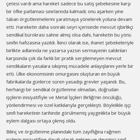
çetesi vardı ama hareket sadece bu satış şebekesine karşı
bir öfke patlaması sınırlarında kalmadı; onu aşarken yine
taban örgütlenmelerini yaratmaya yönelerek yoluna devam
etti. Hareketin daha sonraki seyri içerisinde mevcut işbirlikçi
sendikal bürokrasi sahne almış olsa dahi, hareketin bu yönü
sınıfın hafızasına yazıldı. İkinci olarak ise, ihanet şebekeleriyle
birlikte adlarında ne yazarsa yazsın sermayenin saldırıları
karşısında çok da farklı bir pratik sergilemeyen mevcut
sendikaların yasalara sıkışmış mücadele anlayışlarını yerle bir
etti. Ülke ekonomisinin omurgasını oluşturan en büyük
fabrikalarda günlerce süren yasadışı grevler yaşandı. Bu,
herhangi bir sendikal örgütlenme olmadan, doğrudan
işçilerin inisiyatifiyle ve Metal İşçileri Birliği’nin öncülüğü,
yönlendirmesi ve özel katkılarıyla gerçekleşti. Böylelikle işçi
sınıfı hareketinin tarihinde görülmemiş yaygınlıkta bir büyük
eylem dalgası ortaya çıkmış oldu.
Bilinç ve örgütlenme planındaki tüm zayıflığına rağmen
işçilerin inisiyatifine dayalı olarak gelişen ve devrimci sınıf