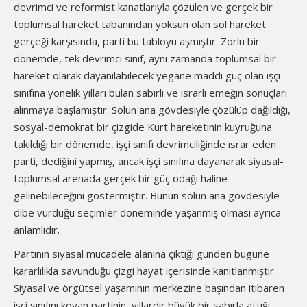
devrimci ve reformist kanatlarıyla çözülen ve gerçek bir
toplumsal hareket tabanından yoksun olan sol hareket
gerçeği karşısında, parti bu tabloyu aşmıştır. Zorlu bir
dönemde, tek devrimci sınıf, aynı zamanda toplumsal bir
hareket olarak dayanılabilecek yegane maddi güç olan işçi
sınıfına yönelik yılları bulan sabırlı ve ısrarlı emeğin sonuçları
alınmaya başlamıştır. Solun ana gövdesiyle çözülüp dağıldığı,
sosyal-demokrat bir çizgide Kürt hareketinin kuyruğuna
takıldığı bir dönemde, işçi sınıfı devrimciliğinde ısrar eden
parti, dediğini yapmış, ancak işçi sınıfına dayanarak siyasal-
toplumsal arenada gerçek bir güç odağı haline
gelinebileceğini göstermiştir. Bunun solun ana gövdesiyle
dibe vurduğu seçimler döneminde yaşanmış olması ayrıca
anlamlıdır.
Partinin siyasal mücadele alanına çıktığı günden bugüne
kararlılıkla savunduğu çizgi hayat içerisinde kanıtlanmıştır.
Siyasal ve örgütsel yaşamının merkezine başından itibaren
işçi sınıfını koyan partinin, yıllardır büyük bir sabırla attığı