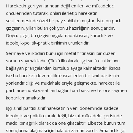
Hareketin geri yanlarından değil en ileri ve mücadeleci
öncülerinden tutarak, onları ilerletip hareketin
şekillenmesinde özel bir pay sahibi olmuştur. İşte bu parti
çizgisinin, yılları bulan çok yönlü hazırlığının sonuçlarıdır.
Doğru çizgi, bu çizgiyi uygulamadaki ısrar, kararlılık ve
ideolojik-politik-pratik birikimin ürünleridir.
Sermaye ve iktidarı bunu için metal fırtınasını bir düzen
sorunu saymaktadır. Çünkü ilk olarak, işçi sınıfı elini kolunu
bağlayan prangalardan kurtulup ayağa kalmaktadır. İkincisi
ise bu hareket devrimcilikte ısrar eden bir sınıf partisinin
yönlendiriciliği ve müdahaleleriyle gelişmekte, hareket ile
parti arasındaki yaratılan bağlar tüm baskı ve teröre rağmen
koparılamamaktadır.
İşçi sınıfı partisi sınıf hareketinin yeni döneminde sadece
ideolojik ve politik olarak değil, bizzat mücadele içerisinde
maddi bir ağırlık olarak da öne çıkacaktır. Elbette bunun tüm
sonuçlarına ulaşması için hala da zaman vardır. Ama artık işçi