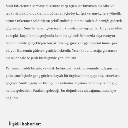
Sınıf kitlelerinin sermaye düzenine karşı içten içe büyüyen bir öfke ve
tepki ile yüklü oldukları bir dönemin içindeyiz. İşçi ve emekçilere yönelik
bitmez tükenmez saldırıların şekillendirdiği bir mücadele dinamiği giderek
güçleniyor. Sınıf kitleleri içten içe bir kıpırdanma yaşıyorlar. Büyüyen öfke
ve tepki, koşulları oluştuğunda kendini eylemli bir tarzda dışa vuruyor.
Son dönemde gerçekleşen birçok direniş, grev ve işgal eylemi buna işaret
ediyor. Bu zemin giderek genişlemektedir. Yeter ki bunu açığa çıkaracak
bir müdahale başarılı bir biçimde yapılabilsin.
Partimizi maddi bir güç ve odak haline getirecek bu zeminle bulaşmanın
yolu, sınıf içinde genç güçlere dayalı bir örgütsel omurgayı inşa etmekten
geçiyor. Sınıfın genç ve bilinçli unsurlarına dayanan parti büyük bir güç
haline gelecektir. Partinin geleceği, bu doğrultuda alacağımız mesafeye
bağlıdır.
İlişkili haberler: