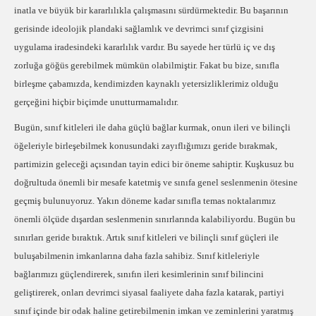
inatla ve büyük bir kararlılıkla çalışmasını sürdürmektedir. Bu başarının
gerisinde ideolojik plandaki sağlamlık ve devrimci sınıf çizgisini
uygulama iradesindeki kararlılık vardır. Bu sayede her türlü iç ve dış
zorluğa göğüs gerebilmek mümkün olabilmiştir. Fakat bu bize, sınıfla
birleşme çabamızda, kendimizden kaynaklı yetersizliklerimiz olduğu
gerçeğini hiçbir biçimde unutturmamalıdır.
Bugün, sınıf kitleleri ile daha güçlü bağlar kurmak, onun ileri ve bilinçli
öğeleriyle birleşebilmek konusundaki zayıflığımızı geride bırakmak,
partimizin geleceği açısından tayin edici bir öneme sahiptir. Kuşkusuz bu
doğrultuda önemli bir mesafe katetmiş ve sınıfa genel seslenmenin ötesine
geçmiş bulunuyoruz. Yakın döneme kadar sınıfla temas noktalarımız
önemli ölçüde dışardan seslenmenin sınırlarında kalabiliyordu. Bugün bu
sınırları geride bıraktık. Artık sınıf kitleleri ve bilinçli sınıf güçleri ile
buluşabilmenin imkanlarına daha fazla sahibiz. Sınıf kitleleriyle
bağlarımızı güçlendirerek, sınıfın ileri kesimlerinin sınıf bilincini
geliştirerek, onları devrimci siyasal faaliyete daha fazla katarak, partiyi
sınıf içinde bir odak haline getirebilmenin imkan ve zeminlerini yaratmış