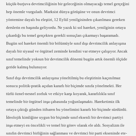
küçük-burjuva devrimciliğinin bir geleceğinin olmayacağı temel gerçeğini
hep önemle vurguladı. Marksist dünya görüşüne ve onun devrimci
yöntemine dayalı bu eleştiri, 12 Eylül yenilgisinden çıkarılması gereken
derslerin en başında geliyordu. Ne yazık ki sol hareket, yenilginin ortaya
çıkardığı bu temel gerçekten gerekli sonuçları çıkarmayı başaramadı.
Bugün sol hareket önemli bir bölümüyle sınıf dışı devrimcilik anlayışına
dayalı bir siyasal ve örgütsel zeminde kendini var etmeye çalışıyor. Ancak
sınıf temelinde yoksun bir devrimcilik dönemi bugün artık önemli ölçüde
geride kalmış bulunuyor.
Sınıf dışı devrimcilik anlayışına yöneltilmiş bu eleştirinin kaçınılmaz
sonucu politik-pratik açıdan kararlı bir biçimde sınıfa yönelmekti. Her
türlü öznel-nesnel zorluk ve etkiye karşı koyarak, kararlılıkla sınıf
temelinde bir örgütsel inşa çabasında yoğunlaşmaktı. Hareketimiz ilk
ortaya çıktığı günden itibaren bu yönelimini kararlı bir biçimde sürdürdü.
İdeolojik kimliğine uygun bir biçimde sınıf eksenli bir devrimci partiyi
inşa etmeyi en öncelikli ve temel bir görev olarak ele aldı. Sosyalizm ile
sınıfın devrimci birliğinin sağlanması ve devrimci bir parti ekseninde ete-