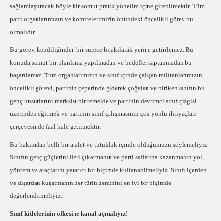
sağlamlaştıracak böyle bir somut pratik yönelim içine girebilmektir. Tüm
parti organlarımızın ve komitelerimizin önündeki öncelikli görev bu
olmalıdır.
Bu görev, kendiliğinden bir sürece bırakılarak yerine getirilemez. Bu
konuda somut bir planlama yapılmadan ve hedefler saptanmadan bu
başarılamaz. Tüm organlarımızın ve sınıf içinde çalışan militanlarımızın
öncelikli görevi, partinin çeperinde giderek çoğalan ve biriken sınıfın bu
genç unsurlarını marksist bir temelde ve partinin devrimci sınıf çizgisi
üzerinden eğitmek ve partinin sınıf çalışmasının çok yönlü ihtiyaçları
çerçevesinde faal hale getirmektir.
Bu bakımdan belli bir atalet ve tutukluk içinde olduğumuzu söylemeliyiz.
Sınıfın genç güçlerini ileri çıkarmanın ve parti saflarına kazanmanın yol,
yöntem ve araçlarını yaratıcı bir biçimde kullanabilmeliyiz. Sınıfı içerden
ve dışardan kuşatmanın her türlü zeminini en iyi bir biçimde
değerlendirmeliyiz.
Sınıf kitlelerinin öfkesine kanal açmalıyız!