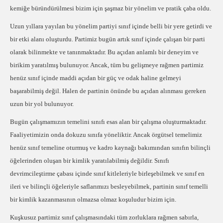
kemiğe büründürülmesi bizim için şaşmaz bir yönelim ve pratik çaba oldu.
Uzun yıllara yayılan bu yönelim partiyi sınıf içinde belli bir yere getirdi ve
bir etki alanı oluşturdu. Partimiz bugün artık sınıf içinde çalışan bir parti
olarak bilinmekte ve tanınmaktadır. Bu açıdan anlamlı bir deneyim ve
birikim yaratılmış bulunuyor. Ancak, tüm bu gelişmeye rağmen partimiz
henüz sınıf içinde maddi açıdan bir güç ve odak haline gelmeyi
başarabilmiş değil. Halen de partinin önünde bu açıdan alınması gereken
uzun bir yol bulunuyor.
Bugün çalışmamızın temelini sınıfı esas alan bir çalışma oluşturmaktadır.
Faaliyetimizin onda dokuzu sınıfa yöneliktir. Ancak örgütsel temelimiz
henüz sınıf temeline oturmuş ve kadro kaynağı bakımından sınıfın bilinçli
öğelerinden oluşan bir kimlik yaratılabilmiş değildir. Sınıfı
devrimcileştirme çabası içinde sınıf kitleleriyle birleşebilmek ve sınıf en
ileri ve bilinçli öğeleriyle saflarımızı besleyebilmek, partinin sınıf temelli
bir kimlik kazanmasının olmazsa olmaz koşuludur bizim için.
Kuşkusuz partimiz sınıf çalışmasındaki tüm zorluklara rağmen sabırla,