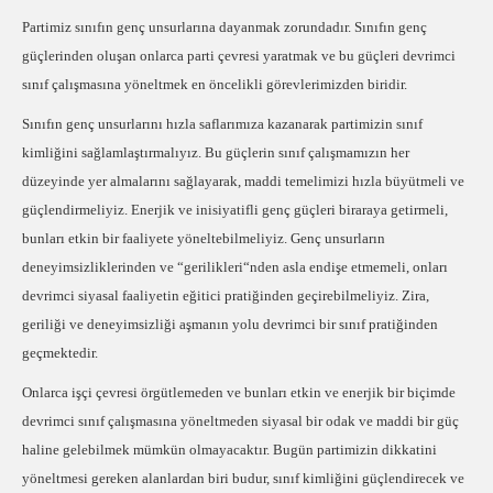
Partimiz sınıfın genç unsurlarına dayanmak zorundadır. Sınıfın genç
güçlerinden oluşan onlarca parti çevresi yaratmak ve bu güçleri devrimci
sınıf çalışmasına yöneltmek en öncelikli görevlerimizden biridir.
Sınıfın genç unsurlarını hızla saflarımıza kazanarak partimizin sınıf
kimliğini sağlamlaştırmalıyız. Bu güçlerin sınıf çalışmamızın her
düzeyinde yer almalarını sağlayarak, maddi temelimizi hızla büyütmeli ve
güçlendirmeliyiz. Enerjik ve inisiyatifli genç güçleri biraraya getirmeli,
bunları etkin bir faaliyete yöneltebilmeliyiz. Genç unsurların
deneyimsizliklerinden ve “gerilikleri“nden asla endişe etmemeli, onları
devrimci siyasal faaliyetin eğitici pratiğinden geçirebilmeliyiz. Zira,
geriliği ve deneyimsizliği aşmanın yolu devrimci bir sınıf pratiğinden
geçmektedir.
Onlarca işçi çevresi örgütlemeden ve bunları etkin ve enerjik bir biçimde
devrimci sınıf çalışmasına yöneltmeden siyasal bir odak ve maddi bir güç
haline gelebilmek mümkün olmayacaktır. Bugün partimizin dikkatini
yöneltmesi gereken alanlardan biri budur, sınıf kimliğini güçlendirecek ve