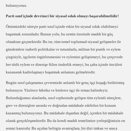
bulunuyoruz.
Parti sınıf içinde devrimci bir siyasal odak olmayı başarabilmelidir!
Önümüzdeki süreçte parti sınıf içinde etkin bir siyasal odak olabilmeyi
başarmak zorundadır. Bunun yolu, bu zemin üzerinde maddi bir güç
olmaktan geçmektedir. Bu ise, tüm temel toplumsal-siyasal gelişmeler ile
gündemlere isabetli politikalar ve tutumlarla, militan bir pratik ve eylem
çizgisiyle, işçilerin örgütlenmesini ve eylemini geliştirmeyi, bu çerçevede
her türlü eylem ve direnişe fiilen önderlik etmeyi, bu çaba içinde öncüleri
kazanarak kadrolaşmayı başarmak anlamını gelmektedir.
Bugün sınıf çalışmamız çevremizde anlamlı bir genç işçi kuşağı biriktirmiş
bulunuyor. Yüzlerce fabrika ve binlerce işçi ile temas halindeyiz.
Bulunduğumuz alanlarda, sınıf cephesinde gelişen tüm eylemli süreçlere,
grev ve direnişlere anında ve doğrudan müdahale edebilen bir konum
kazanmış bulunuyoruz. Bu müdahale dışardan değil, içerden bir müdahale
olarak gerçekleşmektedir. Bu da kendi maddi temelimize yerleştiğimizin en
somut kanıtıdır. Bu açıdan belirgin avantajlara, bir dizi imkan ve araca