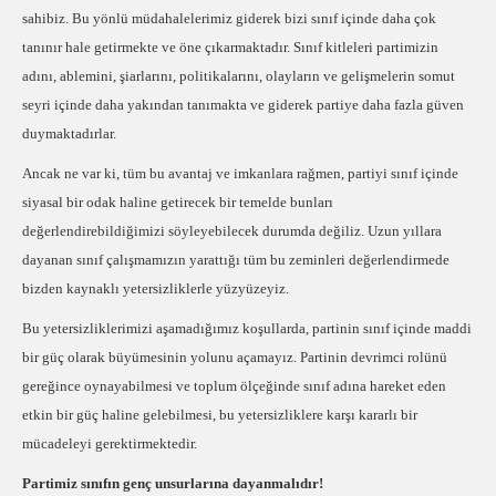
sahibiz. Bu yönlü müdahalelerimiz giderek bizi sınıf içinde daha çok
tanınır hale getirmekte ve öne çıkarmaktadır. Sınıf kitleleri partimizin
adını, ablemini, şiarlarını, politikalarını, olayların ve gelişmelerin somut
seyri içinde daha yakından tanımakta ve giderek partiye daha fazla güven
duymaktadırlar.
Ancak ne var ki, tüm bu avantaj ve imkanlara rağmen, partiyi sınıf içinde
siyasal bir odak haline getirecek bir temelde bunları
değerlendirebildiğimizi söyleyebilecek durumda değiliz. Uzun yıllara
dayanan sınıf çalışmamızın yarattığı tüm bu zeminleri değerlendirmede
bizden kaynaklı yetersizliklerle yüzyüzeyiz.
Bu yetersizliklerimizi aşamadığımız koşullarda, partinin sınıf içinde maddi
bir güç olarak büyümesinin yolunu açamayız. Partinin devrimci rolünü
gereğince oynayabilmesi ve toplum ölçeğinde sınıf adına hareket eden
etkin bir güç haline gelebilmesi, bu yetersizliklere karşı kararlı bir
mücadeleyi gerektirmektedir.
Partimiz sınıfın genç unsurlarına dayanmalıdır!