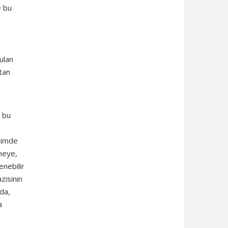
e bu
ulan
ştan
l bu
çimde
rmeye,
enebilir
zisinin
da,
a