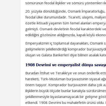
sömürünün feodal ilişkiler ve sömürü yöntemleri ile b
20. yüzyıla dönüldüğünde, Osmanlı İmparatorluğu, 
feodal ülke durumundadır. Ticareti, ulaşımı, maliyes
özetle iktisadi yaşamın tüm temel alanları emper
gelmişti. Osmanlı devletinin feodal karakterdeki v
edildiğini gözönüne aldığımızda, kapalı köylü ekonom
Emperyalizmin iç toplumsal dayanakları, Osmanlı saray
gelişmelerin şekillendirdiği komprador burjuvaziydi
oluşan ve Galata Bankerleri diye bilinen asalak kat
1908 Devrimi ve emperyalist dünya savaş
Buradan İttihat ve Terakki’ye ve onun önderlik ett
hareketi, Türk-Müslüman burjuvazisinin siyasal ağırl
önem taşıyor. Komprador burjuvazinin daha çok azın
ilişkilerin büyük ölçüde bunlar kanalıyla sürdürülm
şekillenmesiyle kıyaslanamayacak bir gelişme göster
etkendi. 1908 Devrimi bu muhalefetin ürünü oldu