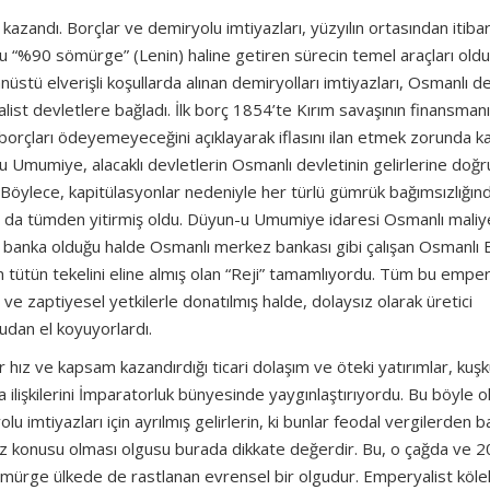
n kazandı. Borçlar ve demiryolu imtiyazları, yüzyılın ortasından itiba
u “%90 sömürge” (Lenin) haline getiren sürecin temel araçları oldul
üstü elverişli koşullarda alınan demiryolları imtiyazları, Osmanlı de
talist devletlere bağladı. İlk borç 1854’te Kırım savaşının finansmanı 
 borçları ödeyemeyeceğini açıklayarak iflasını ilan etmek zorunda ka
 Umumiye, alacaklı devletlerin Osmanlı devletinin gelirlerine doğr
. Böylece, kapitülasyonlar nedeniyle her türlü gümrük bağımsızlığın
nı da tümden yitirmiş oldu. Düyun-u Umumiye idaresi Osmanlı maliy
bancı banka olduğu halde Osmanlı merkez bankası gibi çalışan Osmanlı 
n tütün tekelini eline almış olan “Reji” tamamlıyordu. Tüm bu emper
ri ve zaptiyesel yetkilerle donatılmış halde, dolaysız olarak üretici
udan el koyuyorlardı.
 hız ve kapsam kazandırdığı ticari dolaşım ve öteki yatırımlar, kuş
 ilişkilerini İmparatorluk bünyesinde yaygınlaştırıyordu. Bu böyle 
u imtiyazları için ayrılmış gelirlerin, ki bunlar feodal vergilerden b
z konusu olması olgusu burada dikkate değerdir. Bu, o çağda ve 2
sömürge ülkede de rastlanan evrensel bir olgudur. Emperyalist kölel