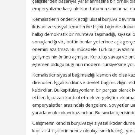
çelişkilerden başarıyla yararlanmasına bir örnek ola
emperyalizme karşı aldıkları tutumun sınırlarına, d
Kemalistlerin önderlik ettiği ulusal burjuva devri
iktisadi ve sosyal temellerine hiçbir biçimde dokunma
halkçı demokratik bir muhteva taşımadığı, siyasal öz
sonuçlandığı vb., bütün bunlar yeterince açık gerçe
önemini azaltmaz. Bu mücadele Türk burjuvazisini
gelişmesinin önünü açmıştır. Kurtuluş savaşı ve onu i
egemen olduğu bugünün modern Türkiye’sine yolu 
Kemalistler siyasal bağımsızlığı kısmen de olsa ka
direndiler. İşgali kırdılar ve devlet bağımsızlığını e
kaldırdılar. Bu kapitülasyonların bir parçası olara
ettiler. İç pazarı kontrol etmek ve geliştirmek am
emperyalistler arasındaki dengelere, Sovyetler Birl
yararlanmak imkanı kazandılar. Bu sınırlar içerisind
Gelişmenin kendisi burjuvaziyi siyasal iktidar dümen
kapitalist ilişkilerin henüz oldukça sınırlı kaldığı, 