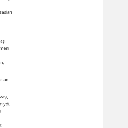
sasları
aşı,
rmeni
in,
basan
vaşı,
miydi.
i
t