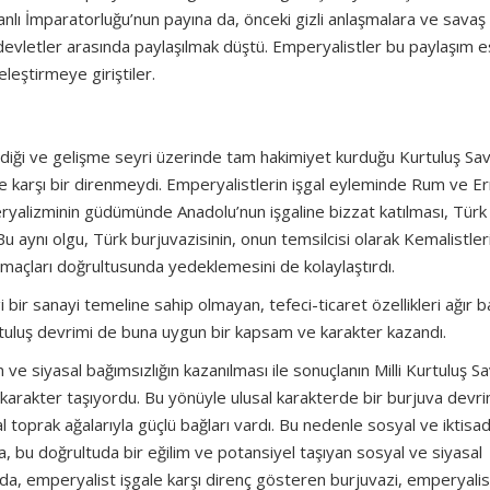
manlı İmparatorluğu’nun payına da, önceki gizli anlaşmalara ve savaş
evletler arasında paylaşılmak düştü. Emperyalistler bu paylaşım e
eştirmeye giriştiler.
çirdiği ve gelişme seyri üzerinde tam hakimiyet kurduğu Kurtuluş Sav
 karşı bir direnmeydi. Emperyalistlerin işgal eyleminde Rum ve E
mperyalizminin güdümünde Anadolu’nun işgaline bizzat katılması, Türk
Bu aynı olgu, Türk burjuvazisinin, onun temsilcisi olarak Kemalistler
amaçları doğrultusunda yedeklemesini de kolaylaştırdı.
 bir sanayi temeline sahip olmayan, tefeci-ticaret özellikleri ağır 
 kurtuluş devrimi de buna uygun bir kapsam ve karakter kazandı.
 ve siyasal bağımsızlığın kazanılması ile sonuçlanın Milli Kurtuluş Sa
r karakter taşıyordu. Bu yönüyle ulusal karakterde bir burjuva devri
 toprak ağalarıyla güçlü bağları vardı. Bu nedenle sosyal ve iktisad
na, bu doğrultuda bir eğilim ve potansiyel taşıyan sosyal ve siyasal
mda, emperyalist işgale karşı direnç gösteren burjuvazi, emperyalis