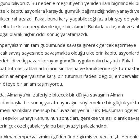
duğunu biliyoruz. Bu nedenle meşrutiyetin yeniden ilanı biçimindeki b
bette ki kapitülasyonlara karşıydı, gümrük bağımsızlığından yanaydı v
kten rahatsızdı. Fakat buna karşı yapabileceği fazla bir şey de yok
e elbette ki emperyalizmle içiçe bir akımdı. Bunlarla uzlaşarak ve an
doğal olarak hiçbir ciddi sonuç yaratamazdı.
n emperyalizminin tam güdümünde savaşa girerek gerçekleştirmeye
 Ancak savaş sayesinde savaşmakta olduğu ülkelerin kapitülasyonlar
tal edebildi ve iç pazarı koruyan gümrük uygulamaları başlattı. Fakat
tutması, atılan adımların sınırlarına ve karakterine ışık tutmaktad
 adımlar emperyalizme karşı bir tutumun ifadesi değildi, emperyalis
n öteye bir anlam taşımıyordu.
ında, Almanya’nın zaferiyle bitecek bir dünya savaşının Alman
ndan başka bir sonuç yaratmayacağını söylemekte bir güçlük yoktu
ve Ermeni azınlıklara mensup burjuvazinin yerini Türk-Müslüman öğeler
 Teşvik-i Sanayi Kanunu’nun sonuçları, gerekse ve asıl olarak sava
in çok özel çabalarıyla bu burjuvaziyi palazlandırdı.
a Alman emperyalizminin güdümünde girmiş ve yenilmişti. Yenenle