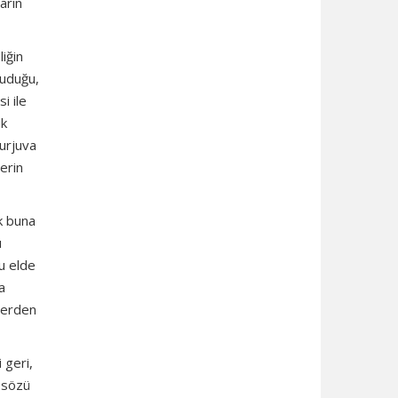
arın
iğin
ruduğu,
i ile
ik
urjuva
lerin
k buna
ı
nu elde
a
ilerden
 geri,
i sözü