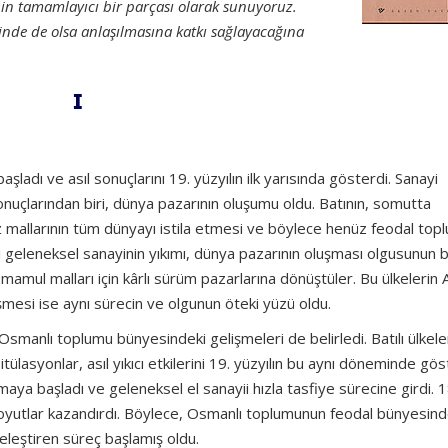
sinin tamamlayıcı bir parçası olarak sunuyoruz.
içinde de olsa anlaşılmasına katkı sağlayacağına
I
şladı ve asıl sonuçlarını 19. yüzyılın ilk yarısında gösterdi. Sanayi
nuçlarından biri, dünya pazarının oluşumu oldu. Batının, somutta
uz mallarının tüm dünyayı istila etmesi ve böylece henüz feodal top
ı geleneksel sanayinin yıkımı, dünya pazarının oluşması olgusunun b
mamul malları için kârlı sürüm pazarlarına dönüştüler. Bu ülkelerin
mesi ise aynı sürecin ve olgunun öteki yüzü oldu.
l Osmanlı toplumu bünyesindeki gelişmeleri de belirledi. Batılı ülkel
lasyonlar, asıl yıkıcı etkilerini 19. yüzyılın bu aynı döneminde gös
ya başladı ve geleneksel el sanayii hızla tasfiye sürecine girdi. 
boyutlar kazandırdı. Böylece, Osmanlı toplumunun feodal bünyesin
leştiren süreç başlamış oldu.