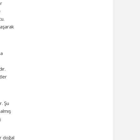
ir
e
tu.
laşarak
da
ır.
tler
r. Şu
 almış
ş
r doğal