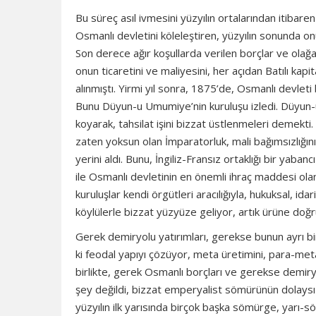
Bu süreç asıl ivmesini yüzyılın ortalarından itibare
Osmanlı devletini köleleştiren, yüzyılın sonunda on
Son derece ağır koşullarda verilen borçlar ve olağan
onun ticaretini ve maliyesini, her açıdan Batılı kapi
alınmıştı. Yirmi yıl sonra, 1875’de, Osmanlı devleti
Bunu Düyun-u Umumiye’nin kuruluşu izledi. Düyun-u
koyarak, tahsilat işini bizzat üstlenmeleri demekti
zaten yoksun olan İmparatorluk, mali bağımsızlığı
yerini aldı. Bunu, İngiliz-Fransız ortaklığı bir ya
ile Osmanlı devletinin en önemli ihraç maddesi ola
kuruluşlar kendi örgütleri aracılığıyla, hukuksal, ida
köylülerle bizzat yüzyüze geliyor, artık ürüne doğr
Gerek demiryolu yatırımları, gerekse bunun ayrı bir
ki feodal yapıyı çözüyor, meta üretimini, para-meta
birlikte, gerek Osmanlı borçları ve gerekse demiryol
şey değildi, bizzat emperyalist sömürünün dolaysı
yüzyılın ilk yarısında birçok başka sömürge, yarı-