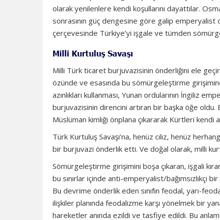
olarak yenilenlere kendi koşullarını dayattılar. Os
sonrasının güç dengesine göre galip emperyalist d
çerçevesinde Türkiye’yi işgale ve tümden sömürgel
Milli Kurtuluş Savaşı
Milli Türk ticaret burjuvazisinin önderliğini ele ge
özünde ve esasında bu sömürgeleştirme girişimine
azınlıkları kullanması, Yunan ordularının İngiliz e
burjuvazisinin direncini artıran bir başka öğe oldu. 
Müslüman kimliği önplana çıkararak Kürtleri kendi 
Türk Kurtuluş Savaşı’na, henüz cılız, henüz herhangi
bir burjuvazi önderlik etti. Ve doğal olarak, milli
Sömürgeleştirme girişimini boşa çıkaran, işgali kıran
bu sınırlar içinde anti-emperyalist/bağımsızlıkçı bi
Bu devrime önderlik eden sınıfın feodal, yarı-feodal
ilişkiler planında feodalizme karşı yönelmek bir ya
hareketler anında ezildi ve tasfiye edildi. Bu anla