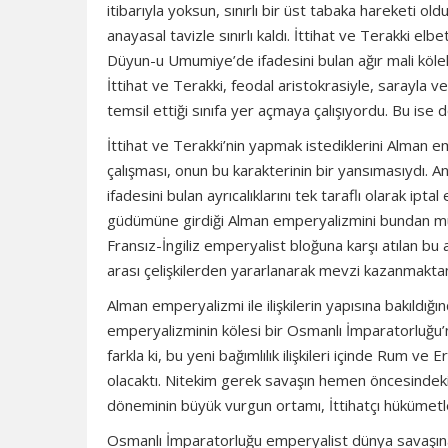
itibarıyla yoksun, sınırlı bir üst tabaka hareketi ol
anayasal tavizle sınırlı kaldı. İttihat ve Terakki el
Düyun-u Umumiye’de ifadesini bulan ağır mali köleli
İttihat ve Terakki, feodal aristokrasiyle, sarayla v
temsil ettiği sınıfa yer açmaya çalışıyordu. Bu ise 
İttihat ve Terakki’nin yapmak istediklerini Alma
çalışması, onun bu karakterinin bir yansımasıydı.
ifadesini bulan ayrıcalıklarını tek taraflı olarak ip
güdümüne girdiği Alman emperyalizmini bundan muaf 
Fransız-İngiliz emperyalist bloğuna karşı atılan bu
arası çelişkilerden yararlanarak mevzi kazanmakta
Alman emperyalizmi ile ilişkilerin yapısına bakıldığ
emperyalizminin kölesi bir Osmanlı İmparatorluğu’
farkla ki, bu yeni bağımlılık ilişkileri içinde Rum 
olacaktı. Nitekim gerek savaşın hemen öncesindeki
döneminin büyük vurgun ortamı, İttihatçı hükümetler
Osmanlı İmparatorluğu emperyalist dünya savaşın