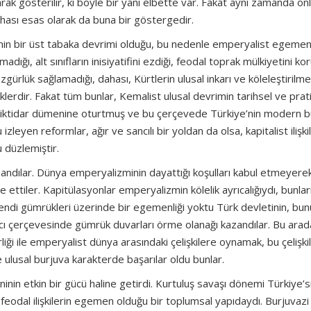
rak gösterilir, ki böyle bir yanı elbette var. Fakat aynı zamanda onl
ahası esas olarak da buna bir göstergedir.
minin bir üst tabaka devrimi olduğu, bu nedenle emperyalist egemenl
dığı, alt sınıfların inisiyatifini ezdiği, feodal toprak mülkiyetini ko
gürlük sağlamadığı, dahası, Kürtlerin ulusal inkarı ve köleleştirilmes
klerdir. Fakat tüm bunlar, Kemalist ulusal devrimin tarihsel ve prat
 iktidar dümenine oturtmuş ve bu çerçevede Türkiye’nin modern b
zleyen reformlar, ağır ve sancılı bir yoldan da olsa, kapitalist ilişki
düzlemiştir.
zandılar. Dünya emperyalizminin dayattığı koşulları kabul etmeyere
lde ettiler. Kapitülasyonlar emperyalizmin kölelik ayrıcalığıydı, bunlar
k kendi gümrükleri üzerinde bir egemenliği yoktu Türk devletinin, bu
acı çerçevesinde gümrük duvarları örme olanağı kazandılar. Bu arad
iği ile emperyalist dünya arasındaki çelişkilere oynamak, bu çelişk
e ulusal burjuva karakterde başarılar oldu bunlar.
inin etkin bir gücü haline getirdi. Kurtuluş savaşı dönemi Türkiye’si
yarı-feodal ilişkilerin egemen olduğu bir toplumsal yapıdaydı. Burjuvaz