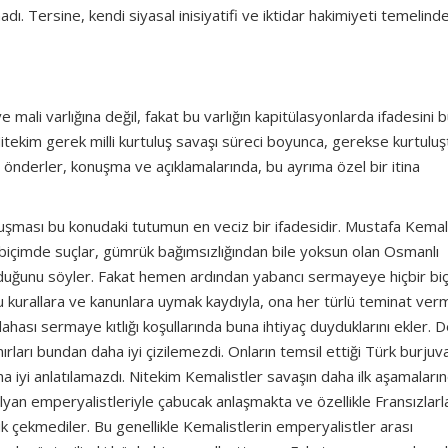
ı. Tersine, kendi siyasal inisiyatifi ve iktidar hakimiyeti temelind
mali varlığına değil, fakat bu varlığın kapitülasyonlarda ifadesini b
 Nitekim gerek milli kurtuluş savaşı süreci boyunca, gerekse kurtulu
nderler, konuşma ve açıklamalarında, bu ayrıma özel bir itina
nuşması bu konudaki tutumun en veciz bir ifadesidir. Mustafa Kema
 biçimde suçlar, gümrük bağımsızlığından bile yoksun olan Osmanlı
lduğunu söyler. Fakat hemen ardından yabancı sermayeye hiçbir bi
uğu kurallara ve kanunlara uymak kaydıyla, ona her türlü teminat ve
, dahası sermaye kıtlığı koşullarında buna ihtiyaç duyduklarını ekler. D
nırları bundan daha iyi çizilemezdi. Onların temsil ettiği Türk burjuva
 iyi anlatılamazdı. Nitekim Kemalistler savaşın daha ilk aşamaların
alyan emperyalistleriyle çabucak anlaşmakta ve özellikle Fransızlarl
k çekmediler. Bu genellikle Kemalistlerin emperyalistler arası