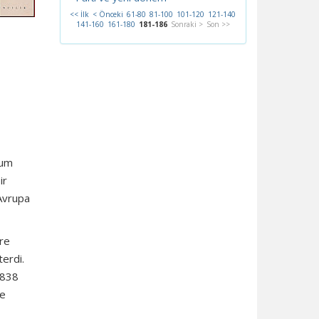
<< İlk
< Önceki
61-80
81-100
101-120
121-140
141-160
161-180
181-186
Sonraki >
Son >>
lum
ir
 Avrupa
ere
terdi.
1838
de