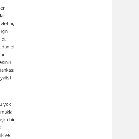
ren
ar.
vletini,
için
ldı.
udan el
dan
esinin
Bankası
yalist
ku yok
olmakla
aşka bir
0.
ik ve