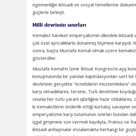
egemenliğin iktisadi ve sosyal temellerine dokunmad
güçlerle birleşti.
Milli devrimin sınırları
Kemalist hareket emperyalizmin ülkedeki iktisadi ve 
çok özel ayrıcalıklarla donanmış biçimine karşıydı.
sonra, başta Mustafa Kemal olmak üzere kemalist ö
gösterdiler.
Mustafa Kemal’in İzmir İktisat Kongresi’ni açış ko
konuşmasında bir yandan kapitülasyonları sert bir
devletinin gerçekte “ecnebilerin müstemlekesi” o
karşı olmadıklarını, tersine, Türk devletinin koyd
onunla her türlü yararlı işbirliğine hazır olduklarını
ki Kemalistlerin önderlik ettiği kurtuluş savaşının sı
emperyalizme karşı tutumunun sınırları bundan daha
işgal girişimine son vermek kaydıyla, Fransız ve İt
iktisadi antlaşmalar imzalamakta herhangi bir güçlü