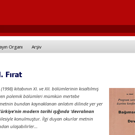
ayın Organı
Arşiv
. Fırat
(1998) kitabının XI. ve XII. bölümlerinin kısaltılmış
eyen polemik bölümleri mümkün mertebe
an metnin bundan kaynaklanan anlatım dilinde yer yer
Türkiye’nin modern tarihi ışığında ‘devralınan
ilesiyle konulmuştur. İlgi duyan okurlar metnin
dan ulaşabilirler...