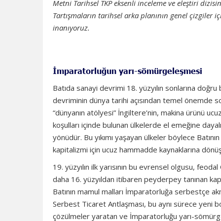
Metni Tarihsel TKP eksenli inceleme ve eleştiri dizi
Tartışmaların tarihsel arka planının genel çizgiler 
inanıyoruz.
İmparatorluğun yarı-sömürgeleşmesi
Batıda sanayi devrimi 18. yüzyılın sonlarına doğru ba
devriminin dünya tarihi açısından temel önemde so
“dünyanın atölyesi” İngiltere’nin, makina ürünü uc
koşulları içinde bulunan ülkelerde el emeğine dayal
yönüdür. Bu yıkımı yaşayan ülkeler böylece Batının 
kapitalizmi için ucuz hammadde kaynaklarına dönüş
19. yüzyılın ilk yarısının bu evrensel olgusu, feoda
daha 16. yüzyıldan itibaren peyderpey tanınan kapitü
Batının mamul malları İmparatorluğa serbestçe akma
Serbest Ticaret Antlaşması, bu aynı sürece yeni 
çözülmeler yaratan ve İmparatorluğu yarı-sömürge