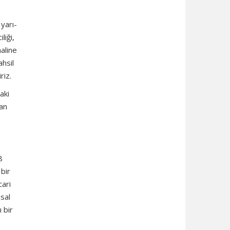
yarı-
liği,
aline
ahsil
riz.
aki
dan
8
 bir
cari
msal
 bir