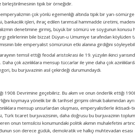
irleştirilmesinin tipik bir örneğidir.
emperyalizmin çok yönlü egemenliği altında tipik bir yarı-sömürge 
i, bankacılık işleri, ihraç edilen tarımsal hammadde üretimi, madenci
yalizmin denetimine girmiş, büyük bir sömürü ve soygunun konusu h
ergi gelirlerinin bile bizzat Düyun-u Umumiye tarafından köylüden t
isinin bile emperyalist sömürünün etki alanına girdiğini söyleyebili
ının temsil ettiği feodal aristokrasi ile 19. yüzyılın ikinci yarısınd
. Daha çok azınlıklara mensup tüccarlar ile yine daha çok azınlıklar
egori, bu burjuvazinin asıl çekirdeği durumundaydı.
ı
iği 1908 Devrimine geçebiliriz. Bu akım ve onun önderlik ettiği 190
ığını koymaya yönelik bir ilk tarihsel girişimi olmak bakımından ayrı
lıklara mensup unsurlardan oluşması, emperyalistlerle iktisadi-ti
esi, Türk ticaret burjuvazisinin, daha doğrusu bu burjuvazinin toplu
en onun temsilcisi konumundaki politik akımın muhalefetini artırıcı
. Bunun son derece güdük, demokratik ve halkçı muhtevadan esası