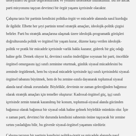
deneyimleri bu gözle değerlendirmek ve yeniden denemekle mümkündür. Bu ise ancak
parti misyonunu taşıyan devrimci bir örgüt yaşamı içerisinde olacaktır.
Çalışma tarzı bir partinin kendisini politika-örgüt ve mücadele alanında nasıl kurduğu
ile ilgilidir. Elbette her şeyi partinin temel stratejik amaçları, ideolojik-politik çizgisi
belirler. Parti bu stratejik amaçlarına ulaşmak üzere ideolojik-programatik görüşleri
doğrultusunda politik ve örgütsel bir yaşam kurar, düzene karşı verilen ideolojik-
politik ve pratik bir mücadele içerisinde varlık hakkı kazanır, giderek bir güç odağı
haline gelir. Demek oluyor ki, devrimci sınıfın önderliğine soyunan bir parti, öncelikle
örgütsel omurgasını işçi sınıfı zeminine oturtmak, günlük siyasal mücadelesini bu
zeminde örgütlemek, hem bu siyasal mücadele içerisinde işçi sınıfı içerisindeki siyasal-
örgütsel tabanını büyütmek, hem de bu zemine-sınıfa dayanarak toplumsal siyasal
alanda taraf olmak zorundadır. Böylelikle, devrimin ne zaman geleceğinden bağımsız
olarak stratejik amaçları için temeller oluşturur: Kadrosal-örgütsel güç, işçi sınıfı
içerisinde zemin tutarak kazanılmış bir konum, toplumsal-siyasal alanda gücünden
bağımsız olarak bağımsız bir siyasal odak haline gelmek böylelikle mümkün olur. İşte
o zaman parti, devrimci bir durumda kendisini sahnenin önüne taşıyacak bir zemine
sırtını yasladığını bilir, bu güvenle siyasal-örgütsel yaşamını sürdürür.
Çalışma tarzının bir partinin kendisini politika-örgüt ve mücadele alanında nasıl