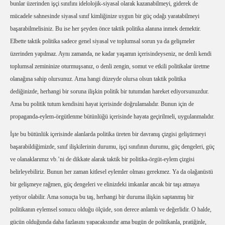
bunlar üzerinden işçi sınıfını idelolojik-siyasal olarak kazanabilmeyi, giderek de
mücadele sahnesinde siyasal sınıf kimliğinize uygun bir güç odağı yaratabilmeyi
başarabilmelisiniz. Bu ise her şeyden önce taktik politika alanına inmek demektir.
Elbette taktik politika sadece genel siyasal ve toplumsal sorun ya da gelişmeler
üzerinden yapılmaz. Aynı zamanda, ne kadar yaşamın içerisindeyseniz, ne denli kendi
toplumsal zemininize oturmuşsanız, o denli zengin, somut ve etkili politikalar üretme
olanağına sahip olursunuz. Ama hangi düzeyde olursa olsun taktik politika
dediğinizde, herhangi bir soruna ilişkin politik bir tutumdan hareket ediyorsunuzdur.
Ama bu politik tutum kendisini hayat içerisinde doğrulamalıdır. Bunun için de
propaganda-eylem-örgütlenme bütünlüğü içerisinde hayata geçirilmeli, uygulanmalıdır.
İşte bu bütünlük içerisinde alanlarda politika üreten bir davranış çizgisi geliştirmeyi
başarabildiğimizde, sınıf ilişkilerinin durumu, işçi sınıfının durumu, güç dengeleri, güç
ve olanaklarımız vb.’ni de dikkate alarak taktik bir politika-örgüt-eylem çizgisi
belirleyebiliriz. Bunun her zaman kitlesel eylemler olması gerekmez. Ya da olağanüstü
bir gelişmeye rağmen, güç dengeleri ve elinizdeki imkanlar ancak bir taşı atmaya
yetiyor olabilir. Ama sonuçta bu taş, herhangi bir duruma ilişkin saptanmış bir
politikanın eylemsel sonucu olduğu ölçüde, son derece anlamlı ve değerlidir. O halde,
gücün olduğunda daha fazlasını yapacaksındır ama bugün de politikanla, pratiğinle,