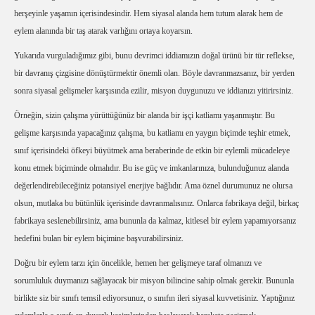
herşeyinle yaşamın içerisindesindir. Hem siyasal alanda hem tutum alarak hem de
eylem alanında bir taş atarak varlığını ortaya koyarsın.
Yukarıda vurguladığımız gibi, bunu devrimci iddiamızın doğal ürünü bir tür reflekse,
bir davranış çizgisine dönüştürmektir önemli olan. Böyle davranmazsanız, bir yerden
sonra siyasal gelişmeler karşısında ezilir, misyon duygunuzu ve iddianızı yitirirsiniz.
Örneğin, sizin çalışma yürüttüğünüz bir alanda bir işçi katliamı yaşanmıştır. Bu
gelişme karşısında yapacağınız çalışma, bu katliamı en yaygın biçimde teşhir etmek,
sınıf içerisindeki öfkeyi büyütmek ama beraberinde de etkin bir eylemli mücadeleye
konu etmek biçiminde olmalıdır. Bu ise güç ve imkanlarınıza, bulunduğunuz alanda
değerlendirebileceğiniz potansiyel enerjiye bağlıdır. Ama öznel durumunuz ne olursa
olsun, mutlaka bu bütünlük içerisinde davranmalısınız. Onlarca fabrikaya değil, birkaç
fabrikaya seslenebilirsiniz, ama bununla da kalmaz, kitlesel bir eylem yapamıyorsanız
hedefini bulan bir eylem biçimine başvurabilirsiniz.
Doğru bir eylem tarzı için öncelikle, hemen her gelişmeye taraf olmanızı ve
sorumluluk duymanızı sağlayacak bir misyon bilincine sahip olmak gerekir. Bununla
birlikte siz bir sınıfı temsil ediyorsunuz, o sınıfın ileri siyasal kuvvetisiniz. Yaptığınız