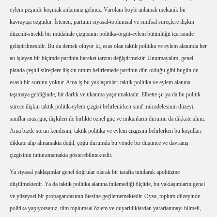
eylem peşinde koşmak anlamına gelmez. Varolanı böyle anlamak mekanik bir
kavrayışa özgüdür. İstenen, partinin siyasal-toplumsal ve sınıfsal süreçlere ilişkin
düzenli-sürekli bir müdahale çizgisinin politika-örgüt-eylem bütünlüğü içerisinde
geliştirilmesidir. Bu da demek oluyor ki, esas olan taktik politika ve eylem alanında her
an işleyen bir biçimde partinin hareket tarzını değiştirmektir. Unutmayalım, genel
planda çeşitli süreçlere ilişkin tutum belirlemede partinin dün olduğu gibi bugün de
esaslı bir sorunu yoktur. Ama iş bu yaklaşımları taktik politika ve eylem alanına
taşımaya geldiğinde, bir darlık ve tıkanma yaşanmaktadır. Elbette şu ya da bu politik
sürece ilişkin taktik politik-eylem çizgisi belirlenirken sınıf mücadelesinin düzeyi,
sınıflar arası güç ilişkileri ile birlikte öznel güç ve imkanların durumu da dikkate alınır.
Ama bizde sorun kendisini, taktik politika ve eylem çizgisini belirlerken bu koşulları
dikkate alıp almamakta değil, çoğu durumda bu yönde bir düşünce ve davranış
çizgisinin tutturamamakta gösterebilmektedir.
Ya siyasal yaklaşımlar genel doğrular olarak bir tarafta tutularak apolitizme
düşülmektedir. Ya da taktik politika alanına inilemediği ölçüde, bu yaklaşımların genel
ve yüzeysel bir propagandasının ötesine geçilememektedir. Oysa, toplum düzeyinde
politika yapıyorsanız, tüm toplumsal özlem ve duyarlılıklardan yararlanmayı bilmeli,