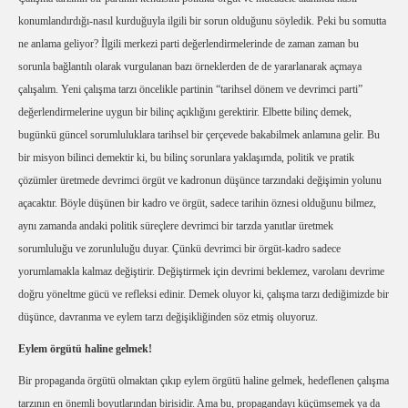
konumlandırdığı-nasıl kurduğuyla ilgili bir sorun olduğunu söyledik. Peki bu somutta
ne anlama geliyor? İlgili merkezi parti değerlendirmelerinde de zaman zaman bu
sorunla bağlantılı olarak vurgulanan bazı örneklerden de de yararlanarak açmaya
çalışalım. Yeni çalışma tarzı öncelikle partinin “tarihsel dönem ve devrimci parti”
değerlendirmelerine uygun bir bilinç açıklığını gerektirir. Elbette bilinç demek,
bugünkü güncel sorumluluklara tarihsel bir çerçevede bakabilmek anlamına gelir. Bu
bir misyon bilinci demektir ki, bu bilinç sorunlara yaklaşımda, politik ve pratik
çözümler üretmede devrimci örgüt ve kadronun düşünce tarzındaki değişimin yolunu
açacaktır. Böyle düşünen bir kadro ve örgüt, sadece tarihin öznesi olduğunu bilmez,
aynı zamanda andaki politik süreçlere devrimci bir tarzda yanıtlar üretmek
sorumluluğu ve zorunluluğu duyar. Çünkü devrimci bir örgüt-kadro sadece
yorumlamakla kalmaz değiştirir. Değiştirmek için devrimi beklemez, varolanı devrime
doğru yöneltme gücü ve refleksi edinir. Demek oluyor ki, çalışma tarzı dediğimizde bir
düşünce, davranma ve eylem tarzı değişikliğinden söz etmiş oluyoruz.
Eylem örgütü haline gelmek!
Bir propaganda örgütü olmaktan çıkıp eylem örgütü haline gelmek, hedeflenen çalışma
tarzının en önemli boyutlarından birisidir. Ama bu, propagandayı küçümsemek ya da