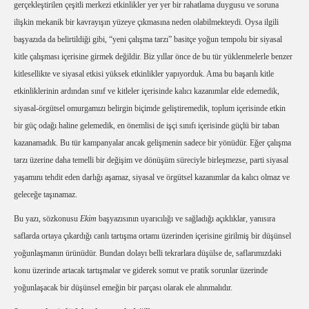
gerçekleştirilen çeşitli merkezi etkinlikler yer yer bir rahatlama duygusu ve soruna
ilişkin mekanik bir kavrayışın yüzeye çıkmasına neden olabilmekteydi. Oysa ilgili
başyazıda da belirtildiği gibi, “yeni çalışma tarzı” basitçe yoğun tempolu bir siyasal
kitle çalışması içerisine girmek değildir. Biz yıllar önce de bu tür yüklenmelerle benzer
kitlesellikte ve siyasal etkisi yüksek etkinlikler yapıyorduk. Ama bu başarılı kitle
etkinliklerinin ardından sınıf ve kitleler içerisinde kalıcı kazanımlar elde edemedik,
siyasal-örgütsel omurgamızı belirgin biçimde geliştiremedik, toplum içerisinde etkin
bir güç odağı haline gelemedik, en önemlisi de işçi sınıfı içerisinde güçlü bir taban
kazanamadık. Bu tür kampanyalar ancak gelişmenin sadece bir yönüdür. Eğer çalışma
tarzı üzerine daha temelli bir değişim ve dönüşüm süreciyle birleşmezse, parti siyasal
yaşamını tehdit eden darlığı aşamaz, siyasal ve örgütsel kazanımlar da kalıcı olmaz ve
geleceğe taşınamaz.
Bu yazı, sözkonusu
Ekim
başyazısının uyarıcılığı ve sağladığı açıklıklar, yanısıra
saflarda ortaya çıkardığı canlı tartışma ortamı üzerinden içerisine girilmiş bir düşünsel
yoğunlaşmanın ürünüdür. Bundan dolayı belli tekrarlara düşülse de, saflarımızdaki
konu üzerinde artacak tartışmalar ve giderek somut ve pratik sorunlar üzerinde
yoğunlaşacak bir düşünsel emeğin bir parçası olarak ele alınmalıdır.