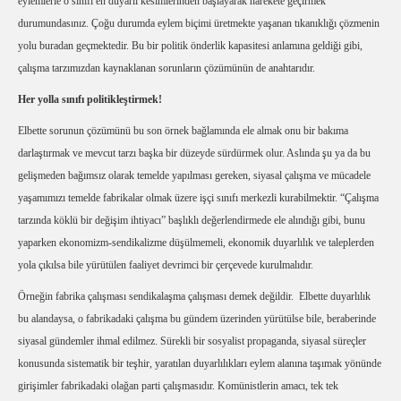
eylemlerle o sınıfı en duyarlı kesimlerinden başlayarak harekete geçirmek
durumundasınız. Çoğu durumda eylem biçimi üretmekte yaşanan tıkanıklığı çözmenin
yolu buradan geçmektedir. Bu bir politik önderlik kapasitesi anlamına geldiği gibi,
çalışma tarzımızdan kaynaklanan sorunların çözümünün de anahtarıdır.
Her yolla sınıfı politikleştirmek!
Elbette sorunun çözümünü bu son örnek bağlamında ele almak onu bir bakıma
darlaştırmak ve mevcut tarzı başka bir düzeyde sürdürmek olur. Aslında şu ya da bu
gelişmeden bağımsız olarak temelde yapılması gereken, siyasal çalışma ve mücadele
yaşamımızı temelde fabrikalar olmak üzere işçi sınıfı merkezli kurabilmektir. “Çalışma
tarzında köklü bir değişim ihtiyacı” başlıklı değerlendirmede ele alındığı gibi, bunu
yaparken ekonomizm-sendikalizme düşülmemeli, ekonomik duyarlılık ve taleplerden
yola çıkılsa bile yürütülen faaliyet devrimci bir çerçevede kurulmalıdır.
Örneğin fabrika çalışması sendikalaşma çalışması demek değildir.
Elbette duyarlılık
bu alandaysa, o fabrikadaki çalışma bu gündem üzerinden yürütülse bile, beraberinde
siyasal gündemler ihmal edilmez. Sürekli bir sosyalist propaganda, siyasal süreçler
konusunda sistematik bir teşhir, yaratılan duyarlılıkları eylem alanına taşımak yönünde
girişimler fabrikadaki olağan parti çalışmasıdır. Komünistlerin amacı, tek tek