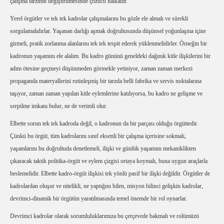
çalışma tarzının değiştirilmesinde çözücü halkadır.
Yerel örgütler ve tek tek kadrolar çalışmalarını bu gözle ele almalı ve sürekli
sorgulamalıdırlar. Yaşanan darlığı aşmak doğrultusunda düşünsel yoğunlaşma içine
girmeli, pratik zorlanma alanlarını tek tek tespit ederek yüklenmelidirler. Örneğin bir
kadronun yaşamını ele alalım. Bu kadro gününü geneldeki dağınık kitle ilişkilerini bir
adım ötesine geçmeyi düşünmeden görmekle yetiniyor, zaman zaman merkezi
propaganda materyallerini rutinleşmiş bir tarzda belli fabrika ve servis noktalarına
taşıyor, zaman zaman yapılan kitle eylemlerine katılıyorsa, bu kadro ne gelişme ve
serpilme imkanı bulur, ne de verimli olur.
Elbette sorun tek tek kadroda değil, o kadronun da bir parçası olduğu örgüttedir.
Çünkü bu örgüt, tüm kadrolarını sınıf eksenli bir çalışma içerisine sokmalı,
yaşamlarını bu doğrultuda denetlemeli, ilişki ve günlük yaşamını mekaniklikten
çıkaracak taktik politika-örgüt ve eylem çizgisi ortaya koymalı, buna uygun araçlarla
beslemelidir. Elbette kadro-örgüt ilişkisi tek yönlü pasif bir ilişki değildir. Örgütler de
kadrolardan oluşur ve nitelikli, ne yaptığını bilen, misyon bilinci gelişkin kadrolar,
devrimci-dinamik bir örgütün yaratılmasında temel önemde bir rol oynarlar.
Devrimci kadrolar olarak sorumluluklarımıza bu çerçevede bakmalı ve rolümüzü