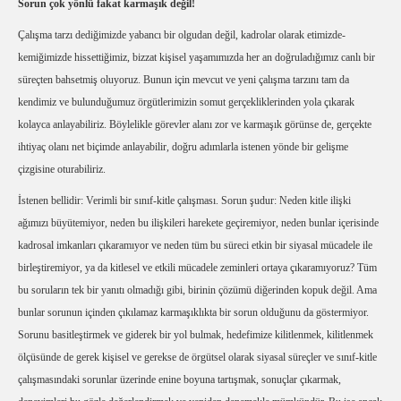
Sorun çok yönlü fakat karmaşık değil!
Çalışma tarzı dediğimizde yabancı bir olgudan değil, kadrolar olarak etimizde-
kemiğimizde hissettiğimiz, bizzat kişisel yaşamımızda her an doğruladığımız canlı bir
süreçten bahsetmiş oluyoruz. Bunun için mevcut ve yeni çalışma tarzını tam da
kendimiz ve bulunduğumuz örgütlerimizin somut gerçekliklerinden yola çıkarak
kolayca anlayabiliriz. Böylelikle görevler alanı zor ve karmaşık görünse de, gerçekte
ihtiyaç olanı net biçimde anlayabilir, doğru adımlarla istenen yönde bir gelişme
çizgisine oturabiliriz.
İstenen bellidir: Verimli bir sınıf-kitle çalışması. Sorun şudur: Neden kitle ilişki
ağımızı büyütemiyor, neden bu ilişkileri harekete geçiremiyor, neden bunlar içerisinde
kadrosal imkanları çıkaramıyor ve neden tüm bu süreci etkin bir siyasal mücadele ile
birleştiremiyor, ya da kitlesel ve etkili mücadele zeminleri ortaya çıkaramıyoruz? Tüm
bu soruların tek bir yanıtı olmadığı gibi, birinin çözümü diğerinden kopuk değil. Ama
bunlar sorunun içinden çıkılamaz karmaşıklıkta bir sorun olduğunu da göstermiyor.
Sorunu basitleştirmek ve giderek bir yol bulmak, hedefimize kilitlenmek, kilitlenmek
ölçüsünde de gerek kişisel ve gerekse de örgütsel olarak siyasal süreçler ve sınıf-kitle
çalışmasındaki sorunlar üzerinde enine boyuna tartışmak, sonuçlar çıkarmak,