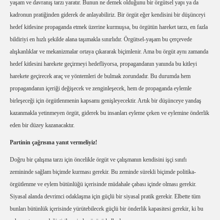
yaşam ve davranış tarzı yaratır. Bunun ne demek olduğunu bir örgütsel yapı ya da
kadronun pratiğinden giderek de anlayabiliriz. Bir örgüt eğer kendisini bir düşünceyi
hedef kitlesine propaganda etmek üzerine kurmuşsa, bu örgütün hareket tarzı, en fazla
bildiriyi en hızlı şekilde alana taşımakla sınırlıdır. Örgütsel-yaşam bu çerçevede
alışkanlıklar ve mekanizmalar ortaya çıkararak biçimlenir. Ama bu örgüt aynı zamanda
hedef kitlesini harekete geçirmeyi hedefliyorsa, propagandanın yanında bu kitleyi
harekete geçirecek araç ve yöntemleri de bulmak zorundadır. Bu durumda hem
propagandanın içeriği değişecek ve zenginleşecek, hem de propaganda eylemle
birleşeceği için örgütlenmenin kapsamı genişleyecektir. Artık bir düşünceye yandaş
kazanmakla yetinmeyen örgüt, giderek bu insanları eyleme çeken ve eylemine önderlik
eden bir düzey kazanacaktır.
Partinin çağrısına yanıt vermeliyiz!
Doğru bir çalışma tarzı için öncelikle örgüt ve çalışmanın kendisini işçi sınıfı
zemininde sağlam biçimde kurması gerekir. Bu zeminde sürekli biçimde politika-
örgütlenme ve eylem bütünlüğü içerisinde müdahale çabası içinde olması gerekir.
Siyasal alanda devrimci odaklaşma için güçlü bir siyasal pratik gerekir. Elbette tüm
bunları bütünlük içerisinde yürütebilecek güçlü bir önderlik kapasitesi gerekir, ki bu