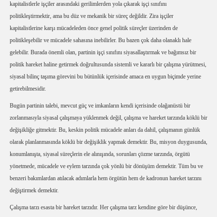
kapitalistlerle işçiler arasındaki gerilimlerden yola çıkarak işçi sınıfını
politikleştirmektir, ama bu düz ve mekanik bir süreç değildir. Zira işçiler
kapitalistlerine karşı mücadeleden önce genel politik süreçler üzerinden de
politikleşebilir ve mücadele sahasına inebilirler. Bu bazen çok daha olanaklı hale
gelebilir. Burada önemli olan, partinin işçi sınıfını siyasallaştırmak ve bağımsız bir
politik hareket haline getirmek doğrultusunda sistemli ve kararlı bir çalışma yürütmesi,
siyasal bilinç taşıma görevini bu bütünlük içerisinde amaca en uygun biçimde yerine
getirebilmesidir.
Bugün partinin talebi, mevcut güç ve imkanların kendi içerisinde olağanüstü bir
zorlanmasıyla siyasal çalışmaya yüklenmek değil, çalışma ve hareket tarzında köklü bir
değişikliğe gitmektir. Bu, keskin politik mücadele anları da dahil, çalışmanın günlük
olarak planlanmasında köklü bir değişiklik yapmak demektir. Bu, misyon duygusunda,
konumlanışta, siyasal süreçlerin ele alınışında, sorunları çözme tarzında, örgütü
yönetmede, mücadele ve eylem tarzında çok yönlü bir dönüşüm demektir. Tüm bu ve
benzeri bakımlardan atılacak adımlarla hem örgütün hem de kadronun hareket tarzını
değiştirmek demektir.
Çalışma tarzı esasta bir hareket tarzıdır. Her çalışma tarz kendine göre bir düşünce,