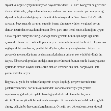
siyasal ve örgütsel yaşamını boydan boya kesmektedir. IV. Parti Kongresi belgelerinde
ifade edildiği gibi, çalışma tarzından kaynaklanan sorunları aşmadan partinin yaşadığı
siyasal ve örgütsel darlığı aşmak da mümkün olmayacaktır. Son olarak Ekim’in 287.
sayısının başyazısında sorunun stratejik önemi tüm temel yönleri ve güncel sorun
alanları üzerinden ortaya konulmuştur. Evet, parti artık kendi sınıfsal kimliğine uygun
olarak toplum düzeyinde bir güç odağı haline gelmek, bunun için başta işçi sınıfı
içerisinde olmak üzere kitleselleşmek istiyor. Partinin bütününde bu hedefe ulaşmamızı
sağlayacak bir yenilenme, yeni bir bir düşünce, davranış ve eylem tarzı istiyor. Bu
çerçevede mevcut düşünme ve davranma kalıplarını yıkarak çok yönlü bir dönüşüm
istiyor. Elbette artık pratikte bu değişimin gösterilmesini, bunun için de bizzat yaşamın
içerisinde tarzdan kaynaklanan sorun alanları üzerinde düşünen, sorgulayan, kafa
yoran kadrolar istiyor.
Başyazı, şu ya da bu nedenle kongrenin ortaya koyduğu çerçeve üzerinde ısrar
gösterilememesine, sorunun aşılmasındaki zorlanma nedeniyle yan yollara
sapılmasına, giderek yüzeydeki bazı değişikliklerle eski tarzın bir biçimde
sürdürülmesine yönelik bir müdahale olmuştur. Bu nedenle de saflardaki etkisi güçlü
olmuş, belirgin bir heyecanla karşılanmıştır. Örneğin son dönemde nispeten kitlesel