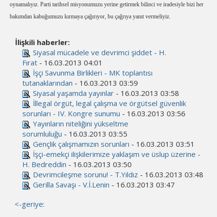
oynamalıyız. Parti tarihsel misyonumuzu yerine getirmek bilinci ve iradesiyle bizi her
bakımdan kabuğumuzu kırmaya çağırıyor, bu çağrıya yanıt vermeliyiz.
İlişkili haberler:
Siyasal mücadele ve devrimci şiddet - H.
Fırat
- 16.03.2013 04:01
İşçi Savunma Birlikleri - MK toplantısı
tutanaklarından
- 16.03.2013 03:59
Siyasal yaşamda yayınlar
- 16.03.2013 03:58
İllegal örgüt, legal çalışma ve örgütsel güvenlik
sorunları - IV. Kongre sunumu
- 16.03.2013 03:56
Yayınların niteliğini yükseltme
sorumluluğu
- 16.03.2013 03:55
Gençlik çalışmamızın sorunları
- 16.03.2013 03:51
İşçi-emekçi ilişkilerimize yaklaşım ve üslup üzerine -
H. Bedreddin
- 16.03.2013 03:50
Devrimcileşme sorunu! - T.Yıldız
- 16.03.2013 03:48
Gerilla Savaşı - V.İ.Lenin
- 16.03.2013 03:47
<-geriye: