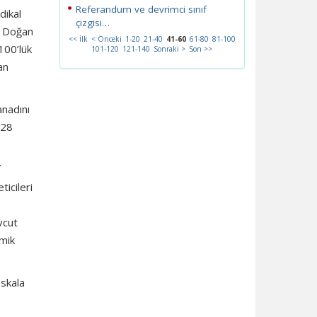
Referandum ve devrimci sınıf
dikal
çizgisi…
l Doğan
<< İlk
< Önceki
1-20
21-40
41-60
61-80
81-100
100’lük
101-120
121-140
Sonraki >
Son >>
an
anadını
 28
.
icileri
vcut
omik
 skala