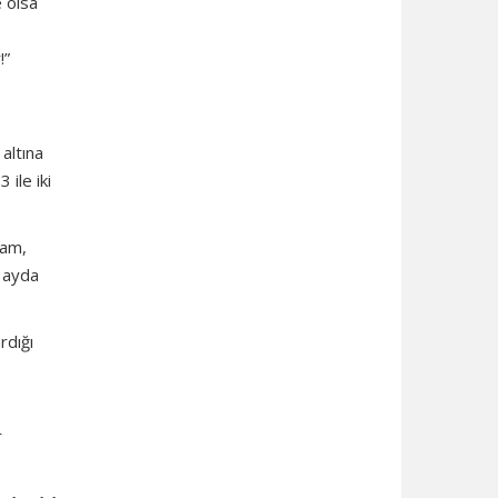
 olsa
!”
 altına
 ile iki
zam,
ı ayda
rdığı
r