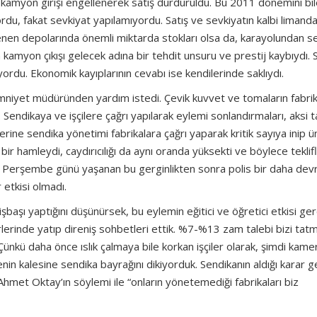
 kamyon girişi engellenerek satış durduruldu. Bu 2011 dönemini bi
rdu, fakat sevkiyat yapılamıyordu. Satış ve sevkiyatın kalbi limand
nen depolarında önemli miktarda stokları olsa da, karayolundan se
myon çıkışı gelecek adına bir tehdit unsuru ve prestij kaybıydı.
yordu. Ekonomik kayıplarının cevabı ise kendilerinde saklıydı.
emniyet müdüründen yardım istedi. Çevik kuvvet ve tomaların fabri
i. Sendikaya ve işçilere çağrı yapılarak eylemi sonlandırmaları, aksi 
ine sendika yönetimi fabrikalara çağrı yaparak kritik sayıya inip ün
 bir hamleydi, caydırıcılığı da aynı oranda yüksekti ve böylece teklifl
an Perşembe günü yaşanan bu gerginlikten sonra polis bir daha de
 etkisi olmadı.
işbaşı yaptığını düşünürsek, bu eylemin eğitici ve öğretici etkisi ge
erinde yatıp direniş sohbetleri ettik. %7-%13 zam talebi bizi tatm
ünkü daha önce ıslık çalmaya bile korkan işçiler olarak, şimdi kamer
enin kalesine sendika bayrağını dikiyorduk. Sendikanın aldığı karar g
 Ahmet Oktay’ın söylemi ile “onların yönetemediği fabrikaları biz