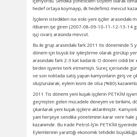
içeriyordu. Sendika yöneticileri söylem olarak olma
hedef ortaya koymayıp, ilk hedefimiz mevcut kazanı
İşçilerin istedikleri ise eski-yeni işçiler arasında
itibaren işe giren (2007-08-09-10-11-12-13-14 giriş
işçi civarı) arasında mevcut.
Bu iki grup arasındaki fark 2011 tis döneminde 5 yı
dönem için büyük bir iyileştirme olarak görülüp yeni
arasındaki fark 2-3 kat kadardı. O dönem ciddi bir 
birden işyerini terk etmemişti. Süreç içerisinde gün
ve son noktada satış yapan kamyonların giriş ve çık
oluşturularak, eylem kısmi de olsa (%80) kazanımla
2011 Tis dönemi yeni kuşak işçilerin PETKİM işyeri
geçmişten gelen mücadele deneyim ve birikimi, dön
çıkarılarak yeni kuşak işçilere aktarılmıştır. Kamyo
yani herşeye sendika yönetiminin karar verir hale ge
kazanımdır. Bu irade Petrol-İş’in PETKİM işyerinde
Eylemlerinin yarattığı ekonomik tehdidin büyüklüğü i