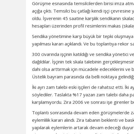
Görüşme esnasında temsilcilerden birisi imza atmak 
açığa çıktı. Temsilci bu çatlağı kendi işçi çevresine
oldu. İşverenin 45 saatine karşılık sendikanın skala
hesapları üzerinden profil resimlerini makas (skal
Sendika yönetimine karşı büyük bir tepki oluşmaya 
yapılması kararı açıklandı. Ve bu toplantıya rekor sa
300 civarında işçinin katıldığı ve sendika yönetici ve
dağıldılar. İşçinin tek skala talebinin gerçekleşmes
dahi olsa arttırmak için mücadele edeceklerini ve 
Üstelik bayram parasında da belli noktaya gelindiğin
İki ayrı zam talebi eski işçileri de rahatsız etti. İk
söylediler. Taslakta %17 yazan zam talebi daha paza
karşılamıyordu. Zira 2006 ve sonrası işe girenler 
Toplantı sonrasında devam eden görüşmelerde za
eylemlilik kararı alındı. Zira tabanın beklenti ve b
yapılarak eylemlerin artarak devam edeceği duyuru