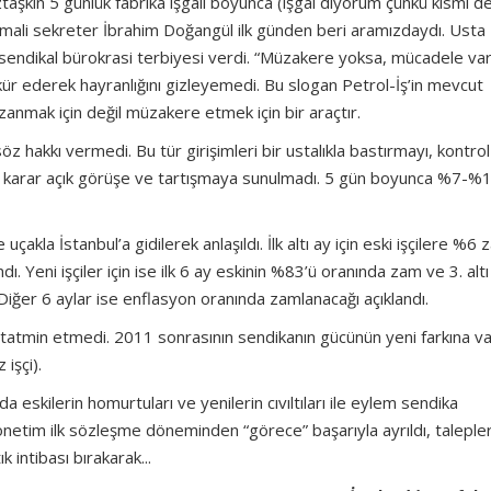
şkın 5 günlük fabrika işgali boyunca (işgal diyorum çünkü kısmi de
mali sekreter İbrahim Doğangül ilk günden beri aramızdaydı. Usta
rak, sendikal bürokrasi terbiyesi verdi. “Müzakere yoksa, mücadele var
kkür ederek hayranlığını gizleyemedi. Bu slogan Petrol-İş’in mevcut
azanmak için değil müzakere etmek için bir araçtır.
söz hakkı vermedi. Bu tür girişimleri bir ustalıkla bastırmayı, kontrol
içbir karar açık görüşe ve tartışmaya sunulmadı. 5 gün boyunca %7-%13
kla İstanbul’a gidilerek anlaşıldı. İlk altı ay için eski işçilere %6 
 Yeni işçiler için ise ilk 6 ay eskinin %83’ü oranında zam ve 3. alt
 Diğer 6 aylar ise enflasyon oranında zamlanacağı açıklandı.
ı tatmin etmedi. 2011 sonrasının sendikanın gücünün yeni farkına va
işçi).
 eskilerin homurtuları ve yenilerin cıvıltıları ile eylem sendika
yönetim ilk sözleşme döneminden “görece” başarıyla ayrıldı, taleple
 intibası bırakarak...