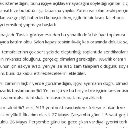
istemediğini, bunu işçiye açıklayamayacağını söylediği için bir iç 
 yansıttı ve bu bütün işçi tabanına yayıldı. Zaten var olan tepki perçi
dan vazgeçtiği haberleri konuşulurken, işçilerin bir kısmı facebook
ayı temsilen) yapmaya başladı.
başladı. Taslak görüşmesinden bu yana ilk defa bir üye toplantısı
yıda katılım oldu. Salon kapasitesinin iki-üç katı oranında doluluk sa
 temsilcilerinin çok sert şekilde eleştirildiği toplantıda sendikacılar
inin imkansız olduğunu, gerçekçi olmaları gerektiğini, %80’lik oranı 1
bunun için eskiye %10, yeniye ise %15 zam talepleri olduğunu söyle
i, bunu da kabul ettirebileceklerini eklediler.
i ayrı zammın hiçbir yerde görülmediğini, işçiyi ayırmanın doğru olmadı
rlık başlamadan %15’e inmişti ve bu haliyle bile işçinin beklentisi
bu zammı alsa dahi skala makasını kapatamayacaklardı.
m talebi %7 eski, %13 yeni noktasındayken sözleşme tıkandı ve
askısı büyüktü. İlk adım olarak 27 Mayıs Çarşamba günü 1.5 saat geç 
ldu. 28 Mayıs Perşembe günü ise gece çıkan vardiya işyerini terk