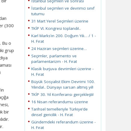
 bir
İstanbul seçimleri ve sonrası
İstanbul seçimleri ve devrimci sınıf
tutumu
ndan
31 Mart Yerel Seçimleri üzerine
ler (300
TKİP VI. Kongresi toplandı!..
Karl Marks’ın 200. Doğum Yılı… / 1 -
H. Fırat
. Bu o
24 Haziran seçimleri üzerine…
iki grup
Seçimler, parlamento ve
diya
parlamentarizm - H. Fırat
maması
Klasik burjuva devrimleri üzerine -
i
H. Fırat
Büyük Sosyalist Ekim Devrimi 100.
Yılında!.. Dünyayı sarsan altmış yıl!
in
TKİP 30. Yıl Konferansı gerçekleşti!
açığa
16 Nisan referandumu üzerine
mesi,
Tarihsel temelleriyle Türkiye’de
k bir
dinsel gericilik - H. Fırat
ıdır.
Gündemdeki referandum üzerine -
r.
H. Fırat