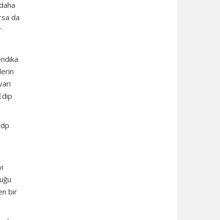
 daha
arsa da
r
endika
lerin
vari
Edip
hdp
yi
duğu
en bir