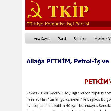
Ana Sayfa
Parti
Bildiriler
Merkez Y
Aliağa PETKİM, Petrol-İş ve
PETKİM’d
Yaklaşık 1800 kadrolu işçiyi ilgilendiren toplu iş sö
hazırladıkları “taslak görüşmeleri” ile başladı. Bu g
üye toplantısına katılım 40 işçi civarındaydı. Sendik