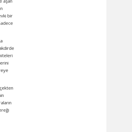
le aşan
an
vki bir
 Sadece
ka
takdirde
iteleri
erini
vreye
rçekten
in
aların
ereği