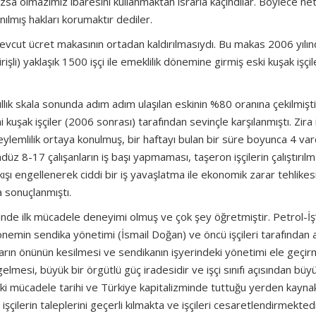
zsa olmazımız ibaresini kullanmaktan ısrarla kaçındılar. Böylece net
lmış hakları korumaktır dediler.
ki mevcut ücret makasının ortadan kaldırılmasıydı. Bu makas 2006 yılı
li) yaklaşık 1500 işçi ile emeklilik dönemine girmiş eski kuşak işçi
llık skala sonunda adım adım ulaşılan eskinin %80 oranına çekilmişti
 kuşak işçiler (2006 sonrası) tarafından sevinçle karşılanmıştı. Zira 
eylemlilik ortaya konulmuş, bir haftayı bulan bir süre boyunca 4 var
düz 8-17 çalışanların iş başı yapmaması, taşeron işçilerin çalıştırıl
ışı engellenerek ciddi bir iş yavaşlatma ile ekonomik zarar tehlikes
 sonuçlanmıştı.
nde ilk mücadele deneyimi olmuş ve çok şey öğretmiştir. Petrol-İş’
emin sendika yönetimi (İsmail Doğan) ve öncü işçileri tarafından 
nların önünün kesilmesi ve sendikanın işyerindeki yönetimi ele geçir
lmesi, büyük bir örgütlü güç iradesidir ve işçi sınıfı açısından büyü
ki mücadele tarihi ve Türkiye kapitalizminde tuttuğu yerden kaynakl
şçilerin taleplerini geçerli kılmakta ve işçileri cesaretlendirmektedi