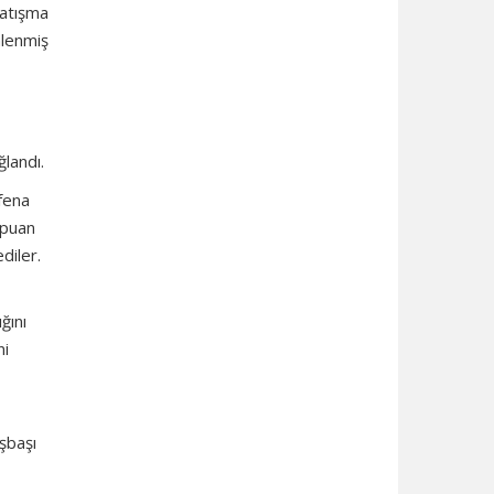
çatışma
nlenmiş
ğlandı.
 fena
 puan
diler.
ğını
ni
işbaşı