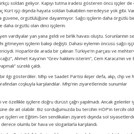
tatürkçü soldan geliyor. Kapıyı tutma iradesi gösteren öncü işçiler de
kaç Kürt işçi dışında hayata soldan bakabilen neredeyse yok gibi. V
na güvene, örgütlülüğüne dayanmıyor. Sağcı işçilerin daha örgütlü bi
e daha örgütlü olan dinci işçilerin.
en vardiyalar yan yana geldi ve birlik havası oluştu. Sorunlarının s
i gitmeyen işçilerin bakışı değişti. Dahası eylemin öncüsü sağcı işçi
riciydi. Hoparlörde arada bir çalınan Türkiye’m parçası ve mehter
cağız”, Ahmet Kaya’nın “Grev hakkımı isterim”, Cem Karaca’nın ve 
apmalı” sürekli çaldı.
bir ilgi gösterdiler. Mhp ve Saadet Partisi ikişer defa, akp, chp ve 
arafından coşkuyla karşılandılar. Mhp’nin ziyaretlerinde sunumlar
ve özellikle işçilere doğru dürüst çağrı yapılmadı. Ancak gelenler i
sine de ait olabilir. Biz sorduğumuzda bu tercihin HDP’in tercihi ol
e işçileri ve Eğitim-Sen sendikaları ziyareti dışında sol siyasetlerd
derece olumlu bir hava ve sloganlarla karşılandı.