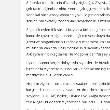
8 fabrika temsilcisinin 6’sı milliyetçi sağcı, 2’si A
çok MHP eğilimliler oldu. Yeni kuşak işçilerden bir
sendikal bürokrasiyi aşabilen yok. Eleştirileri taba
şekilde bürokrasiyi zorladıkları söylenebilir. Özellikl
5 günlük eylemlilik süreci boyunca birbirini göremey
kanalı ile çözüleceğine inanmadığı için sendikaya dah
grevi ve sloganlarını bu kadar özümsemesi ümit ve
müziklerin yanında Grup Yorum’un “Haklıyız kazana
Akbayram’ın birkaç şarkısı ile Moğollar’dan “Bi şey y
Eylem alanına seçim dolayısıyla siyasiler de büyük 
birer defa ziyarette bulundular ve her kesim işçi t
methiyeler düzülerek yapıldı.
Hdp’nin ziyareti cuma namazı saatine denk getirildi 
karşılandı. Cuma namazı saati tercihi Hdp’nin kendi
söylendi. TÜPRAŞ işçileri, DİSK’e üye Aliağa belediy
tek Aliağa Fkf destek ziyaretinde bulundu. FKF son 