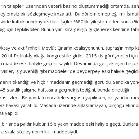
lerin talepleri üzerinden yeterli basıncı oluşturamadığı ortamda, sen
n eylemsiz bir sözleşmeye imza attı. Bu dönem emep eğilimli İsmai
de koltuklarını kaybettiler. İşçiler %80’lik iyileştirmeden sonra %
ğı için tepkiliydiler. Bunun yanı sıra gelişip güçlenerek kendine tab
ay ve aktif mhp’li Mevlüt Çınar’ın koalisyonunun, tüpraş’ın mhp k
2014 Petrol-İş Aliağa kongresi ile girildi. 2015 tis görüşmeleri için
ri madde eski haliyle geçerli sayıldı. Devamında gerçekleşen birçok
visler, iş güvenliği gibi maddeler de peyderpey eski haliyle geçildi
şmenin tıkandığı ve hiçbir maddenin geçmediği görüldü. Sendika yönet
45 saatlik çalışma haftasına geçmek istediğini, bunda direttiğini
ikası izledi. Bir yandan mücadele vurgusu yapılırken, bir yandan me
yız havası yaratıldı. Masada üzerinde anlaşılamayan, birçoğu ekon
a yapıldı
, bir anda paldır küldür 15’e yakın madde eski haliyle geçti. Bunlara
ira skala sözleşmenin kilit maddesiydi.