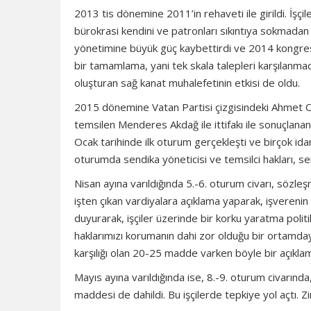
2013 tis dönemine 2011’in rehaveti ile girildi. İşçi
bürokrasi kendini ve patronları sıkıntıya sokmada
yönetimine büyük güç kaybettirdi ve 2014 kongresin
bir tamamlama, yani tek skala talepleri karşılanmadı
oluşturan sağ kanat muhalefetinin etkisi de oldu.
2015 dönemine Vatan Partisi çizgisindeki Ahmet Okt
temsilen Menderes Akdağ ile ittifakı ile sonuçlanan 
Ocak tarihinde ilk oturum gerçekleşti ve birçok ida
oturumda sendika yöneticisi ve temsilci hakları, ser
Nisan ayına varıldığında 5.-6. oturum civarı, sözle
işten çıkan vardiyalara açıklama yaparak, işverenin 
duyurarak, işçiler üzerinde bir korku yaratma polit
haklarımızı korumanın dahi zor olduğu bir ortamda
karşılığı olan 20-25 madde varken böyle bir açıklam
Mayıs ayına varıldığında ise, 8.-9. oturum civarında
maddesi de dahildi. Bu işçilerde tepkiye yol açtı. Z