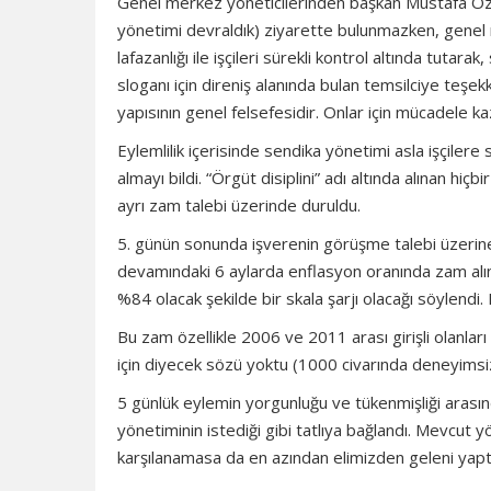
Genel merkez yöneticilerinden başkan Mustafa Özta
yönetimi devraldık) ziyarette bulunmazken, genel 
lafazanlığı ile işçileri sürekli kontrol altında tuta
sloganı için direniş alanında bulan temsilciye teşe
yapısının genel felsefesidir. Onlar için mücadele k
Eylemlilik içerisinde sendika yönetimi asla işçilere 
almayı bildi. “Örgüt disiplini” adı altında alınan h
ayrı zam talebi üzerinde duruldu.
5. günün sonunda işverenin görüşme talebi üzerine uça
devamındaki 6 aylarda enflasyon oranında zam alındı.
%84 olacak şekilde bir skala şarjı olacağı söylendi.
Bu zam özellikle 2006 ve 2011 arası girişli olanlar
için diyecek sözü yoktu (1000 civarında deneyimsiz 
5 günlük eylemin yorgunluğu ve tükenmişliği arasında
yönetiminin istediği gibi tatlıya bağlandı. Mevcut 
karşılanamasa da en azından elimizden geleni yaptık