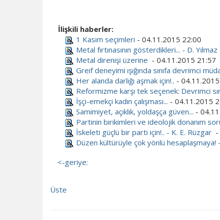
İlişkili haberler:
1 Kasım seçimleri
- 04.11.2015 22:00
Metal fırtınasının gösterdikleri... - D. Yılmaz
Metal direnişi üzerine
- 04.11.2015 21:57
Greif deneyimi ışığında sınıfa devrimci müd
Her alanda darlığı aşmak için!..
- 04.11.2015
Reformizme karşı tek seçenek: Devrimci sını
İşçi-emekçi kadın çalışması...
- 04.11.2015 2
Samimiyet, açıklık, yoldaşça güven...
- 04.11
Partinin birikimleri ve ideolojik donanım so
İskeleti güçlü bir parti için!.. - K. E. Rüzgar
-
Düzen kültürüyle çok yönlü hesaplaşmaya! 
<-geriye:
Üste