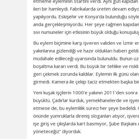
etmeme eyleminin startını verdi. Aynı gün kapıdan
ileri bir hamleydi. Fabrikalarda üretim devam ediyo
yapılıyordu. Eskişehir ve Konya’da bulunduğu söyle
anda gerçekleşmiyordu. Her şeye rağmen kapıdan ka
sıvı numuneler için etkisinin büyük olduğu konuşulu
Bu eylem biçimine karşı işveren validen ve İzmir 
yakınlarına gizlendiği ve hazır oldukları haberi geld
müdahale edileceği uyarısında bulunuldu. Bunun üzer
boşaltma kararı verdi. Bu büyük bir tehlike ve riskli
geri çekmek zorunda kaldılar. Eylemin ilk günü ol
girmedi. Kamera ile çekip taciz etmekten başka bir
Yeni kuşak işçilerin 1000’e yakının 2011’den sonra 
büyüktü. Çadırlar kurduk, yemekhanelerde ve işyerl
etmese de, bu eylemlilik süreci her şeye bedeldi. Ç
önünde yumruklarla direniş sloganları atıyor, işver
işe giriş ve çıkışlarda kart basmıyor, Şube Başkanı
yöneteceğiz” diyorduk.