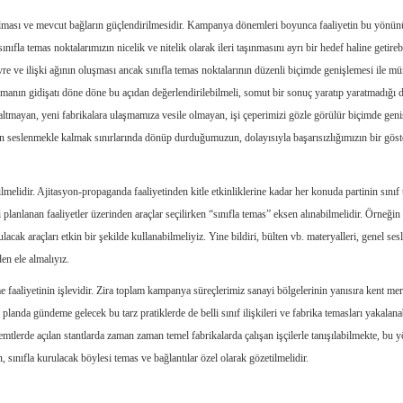
ltılması ve mevcut bağların güçlendirilmesidir. Kampanya dönemleri boyunca faaliyetin bu yönün
ıfla temas noktalarımızın nicelik ve nitelik olarak ileri taşınmasını ayrı bir hedef haline getireb
çevre ve ilişki ağının oluşması ancak sınıfla temas noktalarının düzenli biçimde genişlemesi ile 
manın gidişatı döne döne bu açıdan değerlendirilebilmeli, somut bir sonuç yaratıp yaratmadığı 
 çoğaltmayan, yeni fabrikalara ulaşmamıza vesile olmayan, işi çeperimizi gözle görülür biçimde ge
an seslenmekle kalmak sınırlarında dönüp durduğumuzun, dolayısıyla başarısızlığımızın bir göst
lidir. Ajitasyon-propaganda faaliyetinden kitle etkinliklerine kadar her konuda partinin sınıf 
 planlanan faaliyetler üzerinden araçlar seçilirken “sınıfla temas” eksen alınabilmelidir. Örneğin
ak araçları etkin bir şekilde kullanabilmeliyiz. Yine bildiri, bülten vb. materyalleri, genel se
den ele almalıyız.
faaliyetinin işlevidir. Zira toplam kampanya süreçlerimiz sanayi bölgelerinin yanısıra kent me
 planda gündeme gelecek bu tarz pratiklerde de belli sınıf ilişkileri ve fabrika temasları yakalana
mtlerde açılan stantlarda zaman zaman temel fabrikalarda çalışan işçilerle tanışılabilmekte, bu 
, sınıfla kurulacak böylesi temas ve bağlantılar özel olarak gözetilmelidir.