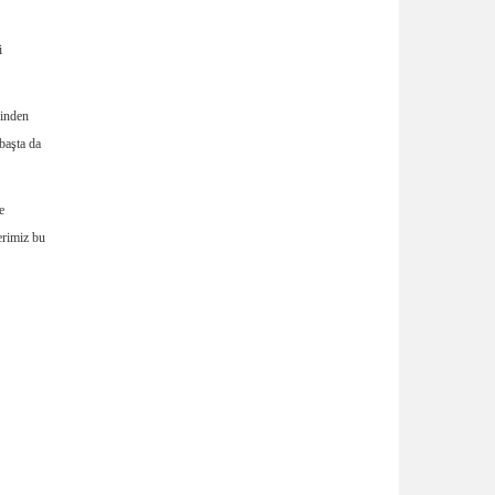
i
rinden
 başta da
e
erimiz bu