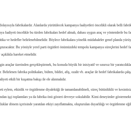
dolayısıyla fabrikalardır. Alanlarda yürütülecek kampanya faaliyetleri öncelikli olarak belli fabri
a faaliyeti öncelikle bu türden fabrikaları hedef almalı, dahası uygun araç ve yöntemlerle bu fa
itika ve hedefler belirlenebilmelidir. Böylece fabrikalara yönelik müdahaleler genel planda yürü
turacaktır. Bu yönüyle yerel parti örgütleri önümüzdeki tempolu kampanya süreçlerini hedef fa
çıklıkla hareket etmelidir.
gin araçlar üzerinden gerçekleştirmek, bu konuda büyük bir inisiyatif ve sınırsız bir yaratıcılıkl
elirlenen fabrika politikaları, bülten, bildiri, afiş, ozalit vb. araçlar ile hedef fabrikalarda çalış
iyeti etkili bir kuşatma bakışı ile ele alınmalıdır.
eti eylem, etkinlik ve örgütlenme diyalektiği ile tamamlanabilmeli, süreç bütünlüklü ve kesintisiz
dından işçi toplantıları ya da fabrika önü gösteri devreye sokulabilir. Kimi deneyimler göstermekt
lar dönem içerisinde yaratılan etkiyi zayıflatmakta, oluşturulan duyarlılığı ve örgütlenme eği