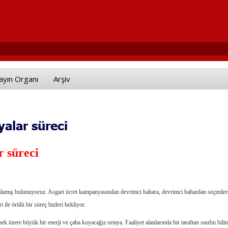
ayın Organı
Arşiv
alar süreci
 süreci
alamış bulunuyoruz. Asgari ücret kampanyasından devrimci bahara, devrimci bahardan seçimler
 ile örülü bir süreç bizleri bekliyor.
 üzere büyük bir enerji ve çaba koyacağız ortaya. Faaliyet alanlarında bir taraftan sınıfın bilin