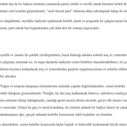
araftan tam da bu faaliyet zeminine yaslanarak partiyi nitelik ve nicelik olarak büyütme hedefi ile
tinin sınıf temelini güçlendirmek, “sınıf eksenli parti” iddiasına daha yakınlaşmak bakışı ile ör
 ulaşabilmek, öncelikle faaliyetin toplamında hedefli, planlı ve programlı bir çalışma tarzını h
nemi, parti olarak bizi bugünkünden çok daha ileri bir noktaya taşıyacaktır.
siyatifli ve yaratıcı bir şekilde yerelleştirilmesi, hayat bulacağı alanlara isabetli araç ve yöntemler
 yerel çalışmayı oturtmak ise, en başta alanlarda faaliyetin somut hedeflere dayandırılabilmesi, bu ç
r dönem boyunca kullanılacak araç ve yöntemlerden güçlerin organizasyonuna ve seferber edilm
er olacaktır.
 Yoğun ve tempolu kampanya dönemlerinin ardından yapılan değerlendirmeler, somut hedefler
etkili olduğunu göstermektedir. Örneğin, bir dizi araç kullanılarak binlerce, onbinlerce emekçiye
nin ardından dönüp baktığımızda, yarattığı genel siyasal etkinin ötesinde, geriye elle tutulur so
ir sonucudur. Ortaya bir güç ve enerji konulmuş, bu yönüyle anlamlı bir faaliyet düzeyi de yaka
rakılamamışsa eğer, gerçek anlamda hedefler konusunda ciddi boşluklar var demektir.
 düzenlerken, somut hedefler konusunda hiçbir boşluk ve belirsizlik bırakmamak büyük önem 