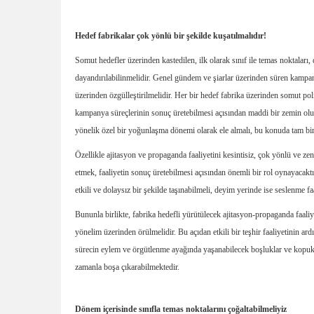
Hedef fabrikalar çok yönlü bir şekilde kuşatılmalıdır!
Somut hedefler üzerinden kastedilen, ilk olarak sınıf ile temas noktaları, 
dayandırılabilinmelidir. Genel gündem ve şiarlar üzerinden süren kampany
üzerinden özgülleştirilmelidir. Her bir hedef fabrika üzerinden somut pol
kampanya süreçlerinin sonuç üretebilmesi açısından maddi bir zemin oluş
yönelik özel bir yoğunlaşma dönemi olarak ele almalı, bu konuda tam bir a
Özellikle ajitasyon ve propaganda faaliyetini kesintisiz, çok yönlü ve zen
etmek, faaliyetin sonuç üretebilmesi açısından önemli bir rol oynayacaktır. B
etkili ve dolaysız bir şekilde taşınabilmeli, deyim yerinde ise seslenme faal
Bununla birlikte, fabrika hedefli yürütülecek ajitasyon-propaganda faaliy
yönelim üzerinden örülmelidir. Bu açıdan etkili bir teşhir faaliyetinin ar
sürecin eylem ve örgütlenme ayağında yaşanabilecek boşluklar ve kopukluk
zamanla boşa çıkarabilmektedir.
Dönem içerisinde sınıfla temas noktalarını çoğaltabilmeliyiz