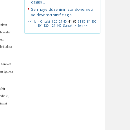
çizgisi…
Sermaye düzeninin zor dönemeci
ve devrimci sınıf çizgisi
<< İlk
< Önceki
1-20
21-40
41-60
61-80
81-100
kalara
101-120
121-140
Sonraki >
Son >>
brikalar
yen
brikalara
a hareket
an işçilere
 bir
edir ki,
limini