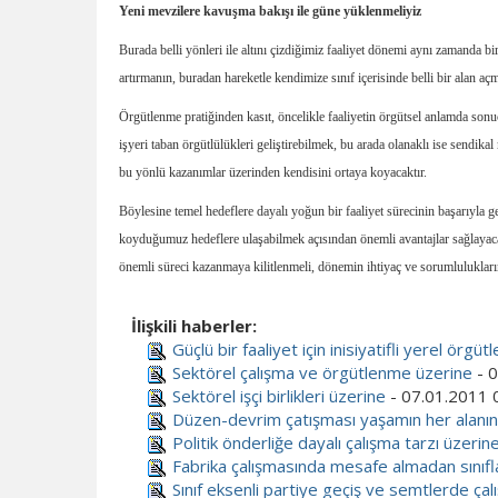
Yeni mevzilere kavuşma bakışı ile güne yüklenmeliyiz
Burada belli yönleri ile altını çizdiğimiz faaliyet dönemi aynı zamanda bi
artırmanın, buradan hareketle kendimize sınıf içerisinde belli bir alan aç
Örgütlenme pratiğinden kasıt, öncelikle faaliyetin örgütsel anlamda sonuç
işyeri taban örgütlülükleri geliştirebilmek, bu arada olanaklı ise sendika
bu yönlü kazanımlar üzerinden kendisini ortaya koyacaktır.
Böylesine temel hedeflere dayalı yoğun bir faaliyet sürecinin başarıyla
koyduğumuz hedeflere ulaşabilmek açısından önemli avantajlar sağlayacak
önemli süreci kazanmaya kilitlenmeli, dönemin ihtiyaç ve sorumluluklarına
İlişkili haberler:
Güçlü bir faaliyet için inisiyatifli yerel örgütl
Sektörel çalışma ve örgütlenme üzerine
- 0
Sektörel işçi birlikleri üzerine
- 07.01.2011 
Düzen-devrim çatışması yaşamın her alanın
Politik önderliğe dayalı çalışma tarzı üzerin
Fabrika çalışmasında mesafe almadan sınıf
Sınıf eksenli partiye geçiş ve semtlerde ça