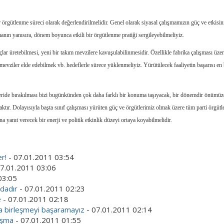
r örgütlenme süreci olarak değerlendirilmelidir. Genel olarak siyasal çalışmamızın güç ve etkisin
manın yanısıra, dönem boyunca etkili bir örgütlenme pratiği sergileyebilmeliyiz.
lar üretebilmesi, yeni bir takım mevzilere kavuşulabilinmesidir. Özellikle fabrika çalışması üze
l mevziler elde edebilmek vb. hedeflerle sürece yüklenmeliyiz. Yürütülecek faaliyetin başarısı en
 geride bırakılması bizi bugünkünden çok daha farklı bir konuma taşıyacak, bir dönemdir önümüz
tır. Dolayısıyla başta sınıf çalışması yürüten güç ve örgütlerimiz olmak üzere tüm parti örgütl
 yanıt verecek bir enerji ve politik etkinlik düzeyi ortaya koyabilmelidir.
er!
- 07.01.2011 03:54
7.01.2011 03:06
03:05
dadır
- 07.01.2011 02:23
e
- 07.01.2011 02:18
la birleşmeyi başaramayız
- 07.01.2011 02:14
lışma
- 07.01.2011 01:55