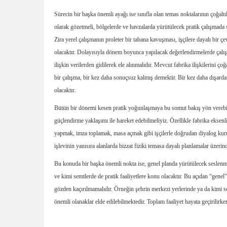
Sürecin bir başka önemli ayağı ise sınıfla olan temas noktalarının çoğa
olarak gözetmeli, bölgelerde ve havzalarda yürütülecek pratik çalışmada sın
Zira yerel çalışmanın proleter bir tabana kavuşması, işçilere dayalı bir 
olacaktır. Dolayısıyla dönem boyunca yapılacak değerlendirmelerde çalış
ilişkin verilerden gidilerek ele alınmalıdır. Mevcut fabrika ilişkilerini
bir çalışma, bir kez daha sonuçsuz kalmış demektir. Bir kez daha dışard
olacaktır.
Bütün bir dönemi kesen pratik yoğunlaşmaya bu somut bakış yön verebilme
güçlendirme yaklaşımı ile hareket edebilmeliyiz. Özellikle fabrika eksenli
yapmak, imza toplamak, masa açmak gibi işçilerle doğrudan diyalog kurulac
işlevinin yanısıra alanlarda bizzat fiziki temasa dayalı planlamalar üzerin
Bu konuda bir başka önemli nokta ise, genel planda yürütülecek seslenme 
ve kimi semtlerde de pratik faaliyetlere konu olacaktır. Bu açıdan “genel”
gözden kaçırılmamalıdır. Örneğin şehrin merkezi yerlerinde ya da kimi se
önemli olanaklar elde edilebilmektedir. Toplam faaliyet hayata geçirilirken