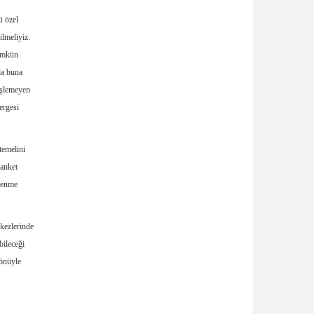
ü özel
ilmeliyiz.
mümkün
da buna
nişlemeyen
ergesi
temelini
 anket
slenme
rkezlerinde
bileceği
yönüyle