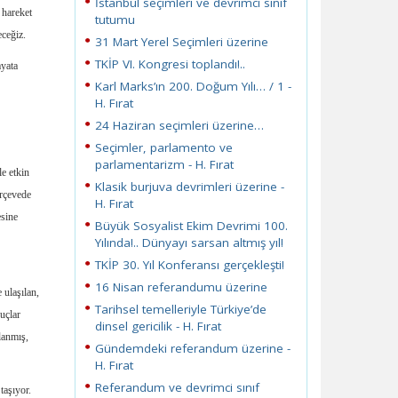
İstanbul seçimleri ve devrimci sınıf
 hareket
tutumu
eceğiz.
31 Mart Yerel Seçimleri üzerine
TKİP VI. Kongresi toplandı!..
ayata
Karl Marks’ın 200. Doğum Yılı… / 1 -
H. Fırat
24 Haziran seçimleri üzerine…
Seçimler, parlamento ve
parlamentarizm - H. Fırat
le etkin
Klasik burjuva devrimleri üzerine -
erçevede
H. Fırat
esine
Büyük Sosyalist Ekim Devrimi 100.
Yılında!.. Dünyayı sarsan altmış yıl!
TKİP 30. Yıl Konferansı gerçekleşti!
16 Nisan referandumu üzerine
 ulaşılan,
Tarihsel temelleriyle Türkiye’de
nuçlar
dinsel gericilik - H. Fırat
lanmış,
Gündemdeki referandum üzerine -
H. Fırat
Referandum ve devrimci sınıf
taşıyor.