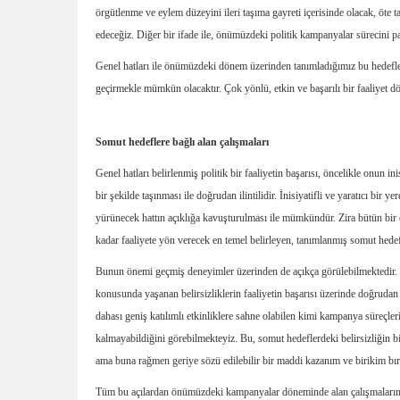
örgütlenme ve eylem düzeyini ileri taşıma gayreti içerisinde olacak, öte t
edeceğiz. Diğer bir ifade ile, önümüzdeki politik kampanyalar sürecini par
Genel hatları ile önümüzdeki dönem üzerinden tanımladığımız bu hedeflere
geçirmekle mümkün olacaktır. Çok yönlü, etkin ve başarılı bir faaliyet dö
Somut hedeflere bağlı alan çalışmaları
Genel hatları belirlenmiş politik bir faaliyetin başarısı, öncelikle onun ini
bir şekilde taşınması ile doğrudan ilintilidir. İnisiyatifli ve yaratıcı bir
yürünecek hattın açıklığa kavuşturulması ile mümkündür. Zira bütün bi
kadar faaliyete yön verecek en temel belirleyen, tanımlanmış somut hedefl
Bunun önemi geçmiş deneyimler üzerinden de açıkça görülebilmektedir.
konusunda yaşanan belirsizliklerin faaliyetin başarısı üzerinde doğrudan 
dahası geniş katılımlı etkinliklere sahne olabilen kimi kampanya süreçleri
kalmayabildiğini görebilmekteyiz. Bu, somut hedeflerdeki belirsizliğin b
ama buna rağmen geriye sözü edilebilir bir maddi kazanım ve birikim bı
Tüm bu açılardan önümüzdeki kampanyalar döneminde alan çalışmalarını