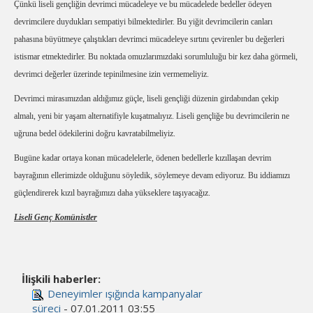
Çünkü liseli gençliğin devrimci mücadeleye ve bu mücadelede bedeller ödeyen
devrimcilere duydukları sempatiyi bilmektedirler. Bu yiğit devrimcilerin canları
pahasına büyütmeye çalıştıkları devrimci mücadeleye sırtını çevirenler bu değerleri
istismar etmektedirler. Bu noktada omuzlarımızdaki sorumluluğu bir kez daha görmeli,
devrimci değerler üzerinde tepinilmesine izin vermemeliyiz.
Devrimci mirasımızdan aldığımız güçle, liseli gençliği düzenin girdabından çekip
almalı, yeni bir yaşam alternatifiyle kuşatmalıyız. Liseli gençliğe bu devrimcilerin ne
uğruna bedel ödekilerini doğru kavratabilmeliyiz.
Bugüne kadar ortaya konan mücadelelerle, ödenen bedellerle kızıllaşan devrim
bayrağının ellerimizde olduğunu söyledik, söylemeye devam ediyoruz. Bu iddiamızı
güçlendirerek kızıl bayrağımızı daha yükseklere taşıyacağız.
Liseli Genç Komünistler
İlişkili haberler:
Deneyimler ışığında kampanyalar
süreci
- 07.01.2011 03:55