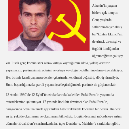
Alaattin’in yaşamı
bizlere ışık tutuyor.
Genç yaşlarda
saflarımızda yer almış
bu “kökten Ekimci”nin
devrimci, direnişçi ve
örgütlü kimliğinden
öğreneceğimiz çok şey
var. Liseli genç komünistler olarak ortaya koyduğumuz iddia, yoldaşlarımızın
yaşamlarını, partimizin süreçlerini ve ortaya koyduğu hedefleri incelemeyi gerektiriyor.
Her birimiz kendi payımıza dersler çıkartmalı, kendimizi değiştirip dönüştürmeliyiz.
Bunu başardığımızda, partili yaşamı içselleştirdiğimizde partimiz de güçlenecektir.
13 Aralık 1980’de 12 Eylül’ün zindanlarında katledilen Erdal Eren’in yaşamı da
mücadelemize ışık tutuyor. 17 yaşında liseli bir devrimci olan Erdal Eren’in,
darağacında boynuna ilmek geçirilirken haykırdıklarıyla kocaman bir derstir. Bu dersi
en iyi şekilde okumasını ve okutmasını bilmeliyiz. Bugün devrimci mücadeleye sırtını
dönenler Erdal Eren’e sarılmaktadırlar, tıpkı Denizler’e, Mahirler’e sarıldıkları gibi...