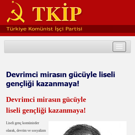
Toggle
navigat
Devrimci mirasın gücüyle liseli
gençliği kazanmaya!
Devrimci mirasın gücüyle
liseli gençliği kazanmaya!
Liseli genç komünistler
olarak, devrim ve sosyalizm