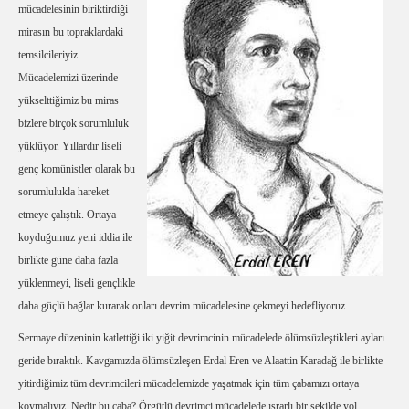
mücadelesinin biriktirdiği
mirasın bu topraklardaki
temsilcileriyiz.
Mücadelemizi üzerinde
yükselttiğimiz bu miras
bizlere birçok sorumluluk
yüklüyor. Yıllardır liseli
genç komünistler olarak bu
sorumlulukla hareket
etmeye çalıştık. Ortaya
koyduğumuz yeni iddia ile
birlikte güne daha fazla
yüklenmeyi, liseli gençlikle
daha güçlü bağlar kurarak onları devrim mücadelesine çekmeyi hedefliyoruz.
Sermaye düzeninin katlettiği iki yiğit devrimcinin mücadelede ölümsüzleştikleri ayları
geride bıraktık. Kavgamızda ölümsüzleşen Erdal Eren ve Alaattin Karadağ ile birlikte
yitirdiğimiz tüm devrimcileri mücadelemizde yaşatmak için tüm çabamızı ortaya
koymalıyız. Nedir bu çaba? Örgütlü devrimci mücadelede ısrarlı bir şekilde yol