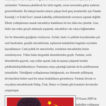
yürümektir. Yolumuza çıkabilecek her türlü engelin, zorun üstesinden gelme iradesini
gösterebilmektir. Bu bakışla hareket etmeye çalışan liseli genç komünistler için Alaattin
Karadağ’ı ve Erdal Eren’i anmak katlediliş yıldönümlerinde seremoni yapmak değildir.
Elbette yoldaşlarımızı anarak mücadeleye kattıklarını bir kez daha öne çıkarttık. Ama
bizler için onları gerçek anlamıyla yaşatmak, mücadeleye sıkı sıkıya bağlanmaktır.
Zor bir dönemden geçtiğimiz söylüyoruz. Zorluk, baskı ve şiddetin boyutlarından çok
sınıf hareketinin, gençlik mücadelesinin, toplumsal muhalefetin bugünkü seyrinden
kaynaklanıyor. Canlı politik bir atmosferden, ivmelenen mücadeleden henüz
sözedemiyoruz. Yılları bulan durgunluk dönemlerinden geçtik. Partimiz, zorlu
dönemlerden geçerek, sarp yolları aşarak, hala da aşmaya çalışarak kendini
şekillendirdi/şekillendiriyor. Partimizin ortaya çıkarttığı kadrolar da bu şekillenmenin
ürünüdürler. Yitirdiğimiz yoldaşlarımıza baktığımızda, zor dönemde çelikleşmiş
devrimcilerin bizlere nasıl bir miras bıraktıklarını görmekteyiz. Partimiz devrim ve
sosyalizm mücadelesinde Habip, Ümit, Hatice ve Alaattin gibi komünist devrimciler
yetiştirmiştir.
19 Kasım 2009’de
katledilen yoldaşımız