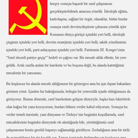
herşey sonuçta başarılı bir sınıf çalışmasını
gerçekleştirebilmek amacına yönelik. İdeolojik eğitim,
kadrolaşma, sağlam bir örgüt, olanaklar, bütün bunlar
sonuçta sınıfı devrimcileştirme çabasına yönelik işler.
Konunun dünya görüşü içindeki yeri belli, ideolojik
çizgimiz içindeki yeri belli, devrim stratejimiz içindeki yeri belli, taktik yönelimimiz
içindeki yeri belli, parti anlayışımız içindeki yeri belli. Partimizin III. Kongre’sinin
“Sınıf eksenli partiye geçiş!” hedefi ve çağrısı var. Bir mesafe aldık elbette, bir yere
geldik. Artık sınıfla anılan bir hareketiz ve bu boşuna değil, bu alanda katettiğimiz
mesafenin bir yansıması.
Bu kuşkusuz bu alanda mesafe aldığımızın bir göstergesi ama bu işin dıştan bakanlara
görünen yönü. İçinden biz baktığımızda, belirgin bir yetersizlik içinde olduğumuzu da
görüyoruz. Bunun dönemle, sınıf hareketinin gelişim düzeyiyle, başka bazı faktörlerle
olan bağını bir yana koyuyorum, bunları bilinen veriler kabul ediyorum. Sonuçta bu
veriler temeli üzerinde, yani dünyanın ve Türkiye’nin bugünkü koşullarında, sınıf
mücadelesinin bugünkü düzeyinde ele alındığında bile, yürüttüğümüz sınıf
çalışmasının henüz gerekli başarıyı sağlamadığı görülüyor. Zorladığımız ama bir türlü
de aşamadığımız bir tür kısırlık var. Zaman içerisinde ilerlemeler var kuşkusuz ama