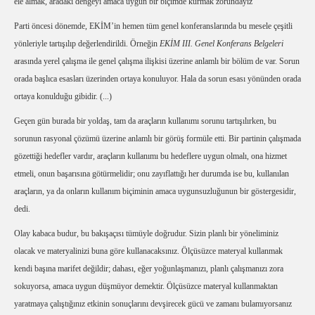
ele almak, aradaki dengeyi amaca uygun bir biçimde kurmak zorundayız
Parti öncesi dönemde, EKİM’in hemen tüm genel konferanslarında bu mesele çeşitli
yönleriyle tartışılıp değerlendirildi. Örneğin
EK
İ
M III. Genel Konferans Belgeleri
arasında yerel çalışma ile genel çalışma ilişkisi üzerine anlamlı bir bölüm de var. Sorun
orada başlıca esasları üzerinden ortaya konuluyor. Hala da sorun esası yönünden orada
ortaya konulduğu gibidir. (...)
Geçen gün burada bir yoldaş, tam da araçların kullanımı sorunu tartışılırken, bu
sorunun rasyonal çözümü üzerine anlamlı bir görüş formüle etti. Bir partinin çalışmada
gözettiği hedefler vardır, araçların kullanımı bu hedeflere uygun olmalı, ona hizmet
etmeli, onun başarısına götürmelidir; onu zayıflattığı her durumda ise bu, kullanılan
araçların, ya da onların kullanım biçiminin amaca uygunsuzluğunun bir göstergesidir,
dedi.
Olay kabaca budur, bu bakışaçısı tümüyle doğrudur. Sizin planlı bir yöneliminiz
olacak ve materyalinizi buna göre kullanacaksınız. Ölçüsüzce materyal kullanmak
kendi başına marifet değildir; dahası, eğer yoğunlaşmanızı, planlı çalışmanızı zora
sokuyorsa, amaca uygun düşmüyor demektir. Ölçüsüzce materyal kullanmaktan
yaratmaya çalıştığınız etkinin sonuçlarını devşirecek gücü ve zamanı bulamıyorsanız