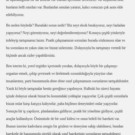
bunların belli sınırları var. Bunlardan umulan yararın, kalıcı sonucun çok azını elde
edebiliyoruz.
Bu neden böyledir? Buradaki sorun nedir? Biz neyi eksik bırakıyoruz, neyi fazladan
yapıyoruz? Neyi göremiyoruz, neyi değerlendiremiyoruz? Konuyu çeşitli yönleriyle
irdeleyip tartışmamız lazım. Pratik çalışmamızın sorunları burada sözkonusu olan ve
bu sorunlara en yakın olan ise bizzat sizlersiniz. Dolayısıyla bu tartışmayı verimli bir
biçimde ancak sizler yapabilirsiniz.
Ben isterim ki, yerel örgütler içerisinde yeralan, dolayısıyla böyle bir çalışmayı
organize etmek, çekip çevirmek ve ilerletmek sorumluluğuyla yüzyüze olan
insanlarımız, parti basınımızda döne döne sınıf çalışmamızın sorunlarını tartışabilsinler.
Yazık ki böyle tartışmalar henüz gereğince yapılmıyor. Halbuki bu süreci hayatın
içinde dolaysız olarak bizzat bu konumdaki yoldaşlar yaşıyorlar. Çok çeşitli sorunlarla
bizzat onlar karşı karşıya kalıyorlar, paha biçilmez deneyimleri onlar yaşıyorlar.
Sonuçta bir iş yapılıyor, planlamalara gidiliyor, pratik bir yönelime giriliyor, çeşitli
araçlar kullanılıyor. Önümüzde de bir sınıf kitlesi ve onun belirli bir hareketi var.
Bunun üzerine kadroların zengin bir gözlem ve deneyime sahip olabilmesi, bundan
hareketle de basınımızda sürekli olarak sınıf hareketinin sorunlarını tartışabilmesi