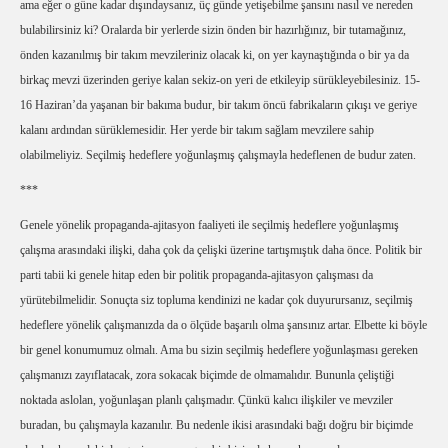
ama eğer o güne kadar dışındaysanız, üç günde yetişebilme şansını nasıl ve nereden
bulabilirsiniz ki? Oralarda bir yerlerde sizin önden bir hazırlığınız, bir tutamağınız,
önden kazanılmış bir takım mevzileriniz olacak ki, on yer kaynaştığında o bir ya da
birkaç mevzi üzerinden geriye kalan sekiz-on yeri de etkileyip sürükleyebilesiniz. 15-
16 Haziran’da yaşanan bir bakıma budur, bir takım öncü fabrikaların çıkışı ve geriye
kalanı ardından sürüklemesidir. Her yerde bir takım sağlam mevzilere sahip
olabilmeliyiz. Seçilmiş hedeflere yoğunlaşmış çalışmayla hedeflenen de budur zaten.
***
Genele yönelik propaganda-ajitasyon faaliyeti ile seçilmiş hedeflere yoğunlaşmış
çalışma arasındaki ilişki, daha çok da çelişki üzerine tartışmıştık daha önce. Politik bir
parti tabii ki genele hitap eden bir politik propaganda-ajitasyon çalışması da
yürütebilmelidir. Sonuçta siz topluma kendinizi ne kadar çok duyurursanız, seçilmiş
hedeflere yönelik çalışmanızda da o ölçüde başarılı olma şansınız artar. Elbette ki böyle
bir genel konumumuz olmalı. Ama bu sizin seçilmiş hedeflere yoğunlaşması gereken
çalışmanızı zayıflatacak, zora sokacak biçimde de olmamalıdır. Bununla çeliştiği
noktada aslolan, yoğunlaşan planlı çalışmadır. Çünkü kalıcı ilişkiler ve mevziler
buradan, bu çalışmayla kazanılır. Bu nedenle ikisi arasındaki bağı doğru bir biçimde