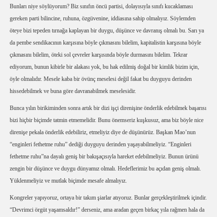
Bunları niye söylüyorum? Biz sınıfın öncü partisi, dolayısıyla sınıfı kucaklaması
gereken parti bilincine, ruhuna, özgüvenine, iddiasına sahip olmalıyız. Söylemden
öteye bizi tepeden tırnağa kaplayan bir duygu, düşünce ve davranış olmalı bu. Sarı ya
da pembe sendikacının karşısına böyle çıkmasını bilelim, kapitalistin karşısına böyle
çıkmasını bilelim, öteki sol çevreler karşısında böyle durmasını bilelim. Tekrar
ediyorum, bunun kibirle bir alakası yok, bu hak edilmiş doğal bir kimlik bizim için,
öyle olmalıdır. Mesele kaba bir övünç meselesi değil fakat bu duyguyu derinden
hissedebilmek ve buna göre davranabilmek meselesidir.
Bunca yılın birikiminden sonra artık bir dizi işçi direnişine önderlik edebilmek başarısı
bizi hiçbir biçimde tatmin etmemelidir. Bunu önemseriz kuşkusuz, ama biz böyle nice
direnişe pekala önderlik edebiliriz, etmeliyiz diye de düşünürüz. Başkan Mao’nun
“enginleri fethetme ruhu” dediği duyguyu derinden yaşayabilmeliyiz. “Enginleri
fethetme ruhu”na dayalı geniş bir bakışaçısıyla hareket edebilmeliyiz. Bunun ürünü
zengin bir düşünce ve duygu dünyamız olmalı. Hedeflerimiz bu açıdan geniş olmalı.
Yüklenmeliyiz ve mutlak biçimde mesafe almalıyız.
Kongreler yapıyoruz, ortaya bir takım şiarlar atıyoruz. Bunlar gerçekleştirilmek içindir.
“Devrimci örgüt yaşamsaldır!” derseniz, ama aradan geçen birkaç yıla rağmen hala da