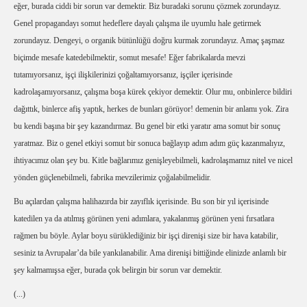
eğer, burada ciddi bir sorun var demektir. Biz buradaki sorunu çözmek zorundayız.
Genel propagandayı somut hedeflere dayalı çalışma ile uyumlu hale getirmek
zorundayız. Dengeyi, o organik bütünlüğü doğru kurmak zorundayız. Amaç şaşmaz
biçimde mesafe katedebilmektir, somut mesafe! Eğer fabrikalarda mevzi
tutamıyorsanız, işçi ilişkilerinizi çoğaltamıyorsanız, işçiler içerisinde
kadrolaşamıyorsanız, çalışma boşa kürek çekiyor demektir. Olur mu, onbinlerce bildiri
dağıttık, binlerce afiş yaptık, herkes de bunları görüyor! demenin bir anlamı yok. Zira
bu kendi başına bir şey kazandırmaz. Bu genel bir etki yaratır ama somut bir sonuç
yaratmaz. Biz o genel etkiyi somut bir sonuca bağlayıp adım adım güç kazanmalıyız,
ihtiyacımız olan şey bu. Kitle bağlarımız genişleyebilmeli, kadrolaşmamız nitel ve nicel
yönden güçlenebilmeli, fabrika mevzilerimiz çoğalabilmelidir.
Bu açılardan çalışma halihazırda bir zayıflık içerisinde. Bu son bir yıl içerisinde
katedilen ya da atılmış görünen yeni adımlara, yakalanmış görünen yeni fırsatlara
rağmen bu böyle. Aylar boyu sürüklediğiniz bir işçi direnişi size bir hava katabilir,
sesiniz ta Avrupalar’da bile yankılanabilir. Ama direnişi bittiğinde elinizde anlamlı bir
şey kalmamışsa eğer, burada çok belirgin bir sorun var demektir.
(...)