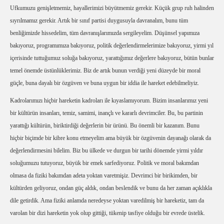
Ufkumuzu genişletmemiz, hayallerimizi büyütmemiz gerekir. Küçük grup ruh halinden
sıyrılmamız gerekir. Artık bir sınıf partisi duygusuyla davranalım, bunu tüm
benliğimizde hissedelim, tüm davranışlarımızda sergileyelim. Düşünsel yapımıza
bakıyoruz, programımıza bakıyoruz, politik değerlendirmelerimize bakıyoruz, yirmi yıl
içerisinde tuttuğumuz soluğa bakıyoruz, yarattığımız değerlere bakıyoruz, bütün bunlar
temel önemde üstünlüklerimiz. Biz de artık bunun verdiği yeni düzeyde bir moral
güçle, buna dayalı bir özgüven ve buna uygun bir iddia ile hareket edebilmeliyiz.
Kadrolarımızı hiçbir hareketin kadroları ile kıyaslamıyorum. Bizim insanlarımız yeni
bir kültürün insanları, temiz, samimi, inançlı ve kararlı devrimciler. Bu, bu partinin
yarattığı kültürün, biriktirdiği değerlerin bir ürünü. Bu önemli bir kazanım. Bunu
hiçbir biçimde bir kibre konu etmeyelim ama büyük bir özgüvenin dayanağı olarak da
değerlendirmesini bilelim. Biz bu ülkede ve durgun bir tarihi dönemde yirmi yıldır
soluğumuzu tutuyoruz, büyük bir emek sarfediyoruz. Politik ve moral bakımdan
olmasa da fiziki bakımdan adeta yoktan varetmişiz. Devrimci bir birikimden, bir
kültürden geliyoruz, ondan güç aldık, ondan beslendik ve bunu da her zaman açıklıkla
dile getirdik. Ama fiziki anlamda neredeyse yoktan varedilmiş bir hareketiz, tam da
varolan bir dizi hareketin yok olup gittiği, tükenip tasfiye olduğu bir evrede üstelik.