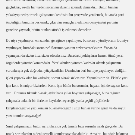
güçlükleri, özetle her türden sorunları düzenli izlemek demektir... Bütün bunları
yakalayıp netleştirmek, çalışmanın kendisini bu çerçevede yenilemek, bu arada parti
önderliğini bununla beslemek, çıkarılan sonuçları, edinilen deneyimleri partinin
geneline yaymak, bütün bunları sürekli iş edinmek demektir.
Bu niye yapılmıyor, en azından gereğince yapılmıyor, bu soruyu yineliyorum. Bu niye
yapılmıyor, buradaki sorun ne? Sorunun yanıtını sizler vereceksiniz. Yapan da
yapmayan da sizlersiniz, sizler olacaksınız. Buradaki yoldaşların hemen tümü yerel
örgütlerde yönetici konumdalar. Yerel alanları yöneten kadrolar olarak çalışmanın
sorunlarıyla çok doğrudan yüzyüzedirler. Deminden beri bu niye yapılmıyor dediğim
işleri yapacak olan bu kadrolar, somut olarak sizlersiniz. Yapmalısınız da.
Ekim
’e yazı
için konu isteniyor bizlerden. Konu işte bütün bu sorunlar, hayatın içinde sayısız konu
var... Önümüz tıkanık olacak, aylar hatta yıllar boyunca çalışacağız, buna rağmen
çalışmada anlamlı bir ilerleme kaydedemeyeceğiz ya da çeşitli güçlüklerle
karşılaşacağız ve yazı konusu bulamayacağız! Tutup bunlar yerine genel ya da soyut
yazı konuları arayacağız!
Sınıf çalışmamızın bütün ayrıntılarında çok temelli bazı sorunlar saklı gerçekte. Bu
pratik sorunlardan o denli temelli konular soyutlanabilir ki. Ama bu, bu gözle bakmayı