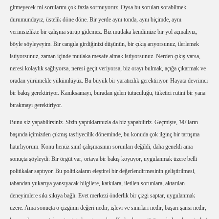
gitmeyecek mi sorularını çok fazla sormuyoruz. Oysa bu soruları sorabilmek
durumundayız, üstelik döne döne. Bir yerde aynı tonda, aynı biçimde, aynı
verimsizlikte bir çalışma sürüp gidemez. Biz mutlaka kendimize bir yol açmalıyız,
böyle söyleyeyim. Bir cangıla girdiğinizi düşünün, bir çıkış arıyorsunuz, ilerlemek
istiyorsunuz, zaman içinde mutlaka mesafe almak istiyorsunuz. Nerden çıkış varsa,
neresi kolaylık sağlıyorsa, neresi geçit veriyorsa, biz orayı bulmak, açığa çıkarmak ve
oradan yürümekle yükümlüyüz. Bu büyük bir yaratıcılık gerektiriyor. Hayata devrimci
bir bakış gerektiriyor. Kanıksamayı, buradan gelen tutuculuğu, tüketici rutini bir yana
bırakmayı gerektiriyor.
Bunu siz yapabilirsiniz. Sizin yaptıklarınızla da biz yapabiliriz. Geçmişte, '90’ların
başında içimizden çıkmış tasfiyecilik döneminde, bu konuda çok ilginç bir tartışma
hatırlıyorum. Konu henüz sınıf çalışmasının sorunları değildi, daha geneldi ama
sonuçta şöyleydi: Bir örgüt var, ortaya bir bakış koyuyor, uygulanmak üzere belli
politikalar saptıyor. Bu politikaların eleştirel bir değerlendirmesinin geliştirilmesi,
tabandan yukarıya yansıyacak bilgilere, katkılara, iletilen sorunlara, aktarılan
deneyimlere sıkı sıkıya bağlı. Evet merkezi önderlik bir çizgi saptar, uygulanmak
üzere. Ama sonuçta o çizginin değeri nedir, işlevi ve sınırları nedir, başarı şansı nedir,