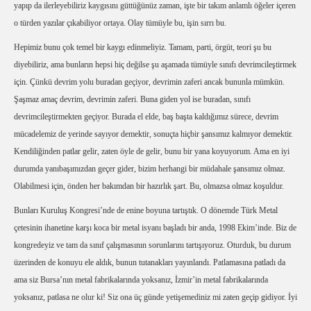
yapıp da ilerleyebiliriz kaygısını güttüğünüz zaman, işte bir takım anlamlı öğeler içeren
o türden yazılar çıkabiliyor ortaya. Olay tümüyle bu, işin sırrı bu.
Hepimiz bunu çok temel bir kaygı edinmeliyiz. Tamam, parti, örgüt, teori şu bu
diyebiliriz, ama bunların hepsi hiç değilse şu aşamada tümüyle sınıfı devrimcileştirmek
için. Çünkü devrim yolu buradan geçiyor, devrimin zaferi ancak bununla mümkün.
Şaşmaz amaç devrim, devrimin zaferi. Buna giden yol ise buradan, sınıfı
devrimcileştirmekten geçiyor. Burada el elde, baş başta kaldığımız sürece, devrim
mücadelemiz de yerinde sayıyor demektir, sonuçta hiçbir şansımız kalmıyor demektir.
Kendiliğinden patlar gelir, zaten öyle de gelir, bunu bir yana koyuyorum. Ama en iyi
durumda yanıbaşımızdan geçer gider, bizim herhangi bir müdahale şansımız olmaz.
Olabilmesi için, önden her bakımdan bir hazırlık şart. Bu, olmazsa olmaz koşuldur.
Bunları Kuruluş Kongresi’nde de enine boyuna tartıştık. O dönemde Türk Metal
çetesinin ihanetine karşı koca bir metal isyanı başladı bir anda, 1998 Ekim’inde. Biz de
kongredeyiz ve tam da sınıf çalışmasının sorunlarını tartışıyoruz. Oturduk, bu durum
üzerinden de konuyu ele aldık, bunun tutanakları yayınlandı. Patlamasına patladı da
ama siz Bursa’nın metal fabrikalarında yoksanız, İzmir’in metal fabrikalarında
yoksanız, patlasa ne olur ki! Siz ona üç günde yetişemediniz mi zaten geçip gidiyor. İyi