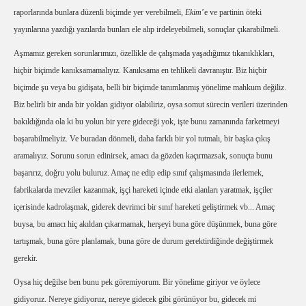
raporlarında bunlara düzenli biçimde yer verebilmeli,
Ekim
’e ve partinin öteki
yayınlarına yazdığı yazılarda bunları ele alıp irdeleyebilmeli, sonuçlar çıkarabilmeli.
Aşmamız gereken sorunlarımızı, özellikle de çalışmada yaşadığımız tıkanıklıkları,
hiçbir biçimde kanıksamamalıyız. Kanıksama en tehlikeli davranıştır. Biz hiçbir
biçimde şu veya bu gidişata, belli bir biçimde tanımlanmış yönelime mahkum değiliz.
Biz belirli bir anda bir yoldan gidiyor olabiliriz, oysa somut sürecin verileri üzerinden
bakıldığında ola ki bu yolun bir yere gideceği yok, işte bunu zamanında farketmeyi
başarabilmeliyiz. Ve buradan dönmeli, daha farklı bir yol tutmalı, bir başka çıkış
aramalıyız. Sorunu sorun edinirsek, amacı da gözden kaçırmazsak, sonuçta bunu
başarırız, doğru yolu buluruz. Amaç ne edip edip sınıf çalışmasında ilerlemek,
fabrikalarda mevziler kazanmak, işçi hareketi içinde etki alanları yaratmak, işçiler
içerisinde kadrolaşmak, giderek devrimci bir sınıf hareketi geliştirmek vb... Amaç
buysa, bu amacı hiç akıldan çıkarmamak, herşeyi buna göre düşünmek, buna göre
tartışmak, buna göre planlamak, buna göre de durum gerektirdiğinde değiştirmek
gerekir.
Oysa hiç değilse ben bunu pek göremiyorum. Bir yönelime giriyor ve öylece
gidiyoruz. Nereye gidiyoruz, nereye gidecek gibi görünüyor bu, gidecek mi