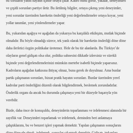
bu soruların yanıtı hayatın içinde ortaya çıkar. Kadro bunu görür, yakalar, deneyimleri
ve çeşitli sorunları partiye iletir. Bu iletilmiş bilgiler, ortaya çıkmış yeni deneyimler,
yeni sorunlar üzerinden hareketin önderliği yeni değerlendirmeler ortaya koyar, yeni
yollar tanımlar, yeni yönlendirmeler yapar.
Bu, yukarıdan aşağıya ve aşağıdan da yukarıya bu karşılıklı etkileşim, mutlak biçimde
olmalıdır. Bu böyle olmadığı sürece, tek yanlı olarak bir hareketin önderliği döne döne
daha ilerletici özgün politikalar üretemez. Hele de bu tür alanlarda. Bu Türkiye’de
olayların genel gidişatı olsa olur, politika sahnesini dikkatle izlersiniz ve sürekli
biçimde yeni değerlendirmelerinizi mümkün mertebe isabetli biçimde yaparsınız.
Kadroların aşağıdan katkısına ihtiyaç olmaz, buna gerek de duyulmaz. Ama bunlar
partik çalışmanın sorunları, bizzat pratik hayatın sorunları. Bunlar üzerinden yerel
kadrolar parti önderliğini düzenli olarak bilgilendirmek, beslemek zorundadırlar.
Önderlik organı da ancak bu durumda çalışmaya yeni bir düzeyde başarıyla yön
verebilir.
Bizde, daha önce de konuşuldu, deneyimlerin toparlanması ve irdelenmesi alanında bir
zayıflık var. Deneyimleri toparlamak ve irdelemek, deminden beri anlatmaya
çalıştıklarımı, bu ve benzeri işleri yapmak demektir. Yapılan çalışmanın sonuçlarını
döne döne ele almak, irdelemek, sonuçlar çıkarmak demektir. Gidişatı, imkanları,