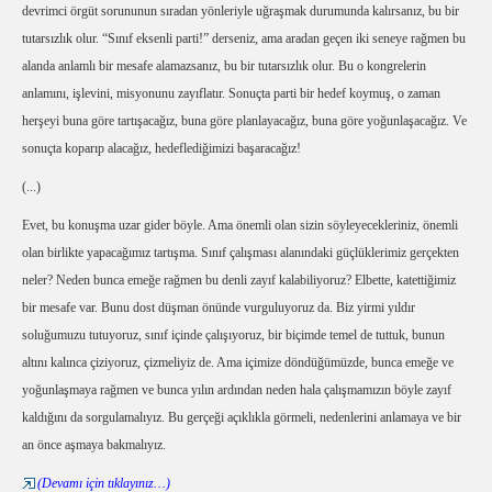
devrimci örgüt sorununun sıradan yönleriyle uğraşmak durumunda kalırsanız, bu bir
tutarsızlık olur. “Sınıf eksenli parti!” derseniz, ama aradan geçen iki seneye rağmen bu
alanda anlamlı bir mesafe alamazsanız, bu bir tutarsızlık olur. Bu o kongrelerin
anlamını, işlevini, misyonunu zayıflatır. Sonuçta parti bir hedef koymuş, o zaman
herşeyi buna göre tartışacağız, buna göre planlayacağız, buna göre yoğunlaşacağız. Ve
sonuçta koparıp alacağız, hedeflediğimizi başaracağız!
(...)
Evet, bu konuşma uzar gider böyle. Ama önemli olan sizin söyleyecekleriniz, önemli
olan birlikte yapacağımız tartışma. Sınıf çalışması alanındaki güçlüklerimiz gerçekten
neler? Neden bunca emeğe rağmen bu denli zayıf kalabiliyoruz? Elbette, katettiğimiz
bir mesafe var. Bunu dost düşman önünde vurguluyoruz da. Biz yirmi yıldır
soluğumuzu tutuyoruz, sınıf içinde çalışıyoruz, bir biçimde temel de tuttuk, bunun
altını kalınca çiziyoruz, çizmeliyiz de. Ama içimize döndüğümüzde, bunca emeğe ve
yoğunlaşmaya rağmen ve bunca yılın ardından neden hala çalışmamızın böyle zayıf
kaldığını da sorgulamalıyız. Bu gerçeği açıklıkla görmeli, nedenlerini anlamaya ve bir
an önce aşmaya bakmalıyız.
(Devamı için tıklayınız…)