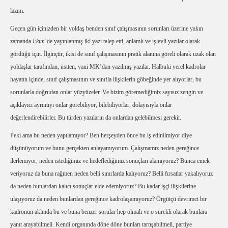
lazım.
Geçen gün içinizden bir yoldaş benden sınıf çalışmasının sorunları üzerine yakın
zamanda
Ekim
’de yayınlanmış iki yazı talep etti, anlamlı ve işlevli yazılar olarak
gördüğü için. İlginçtir, ikisi de sınıf çalışmasının pratik alanına göreli olarak uzak olan
yoldaşlar tarafından, üstten, yani MK’dan yazılmış yazılar. Halbuki yerel kadrolar
hayatın içinde, sınıf çalışmasının ve sınıfla ilişkilerin göbeğinde yer alıyorlar, bu
sorunlarla doğrudan onlar yüzyüzeler. Ve bizim göremediğimiz sayısız zengin ve
açıklayıcı ayrıntıyı onlar görebiliyor, bilebiliyorlar, dolayısıyla onlar
değerlendirebilirler. Bu türden yazıların da onlardan gelebilmesi gerekir.
Peki ama bu neden yapılamıyor? Ben herşeyden önce bu iş edinilmiyor diye
düşünüyorum ve bunu gerçekten anlayamıyorum. Çalışmamız neden gereğince
ilerlemiyor, neden istediğimiz ve hedeflediğimiz sonuçları alamıyoruz? Bunca emek
veriyoruz da buna rağmen neden belli sınırlarda kalıyoruz? Belli fırsatlar yakalıyoruz
da neden bunlardan kalıcı sonuçlar elde edemiyoruz? Bu kadar işçi ilişkilerine
ulaşıyoruz da neden bunlardan gereğince kadrolaşamıyoruz? Örgütçü devrimci bir
kadronun aklında bu ve buna benzer sorular hep olmalı ve o sürekli olarak bunlara
yanıt arayabilmeli. Kendi organında döne döne bunları tartışabilmeli, partiye