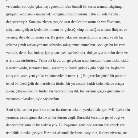
ve bundan sonuçlar çıkarmayı gerektirir. Ben önemli bir sorun alanının alışılmışı,
gidişatın kendisini kanıksamak olduğunu düşünüyorum. Tabii ki ikide bir plan
değiştiremeyiz. Sonuçta izlenen çizgide ısrar denilen bir sorun da var. Evet ama,
çalışmanın gidişatı içerisinde, bunun bir geleceği olup olmadığını anlama ihtiyacı ve
yeteneği diye de bir sorun var. Bu gözle bakarsak zaten durumu anlarız ve ola ki,
çalışma şimdi zorlanıyor ama sabredip soluğumuzu tutmalıyız, sonuçta bu bir yere
varacak, deriz. İşte imkan, işte potansiyel, işte belirtiler, dolayısıyla da sabır deriz ve
ısrarımızı sürdürürüz. Ya da ola ki durum gerçekten umut kırıcıdır, buna ilişkin ciddi
işaretler vardır, tersinden bunu görürüz; bu böyle gidecek gibi değil der, başka bir
çıkış yolu arar, yeni yollar ve yöntemler deneriz. (...) Bu gerçekte güçlü bir partinin
temel bir özelliğidir de. Partide bu türden bir yaratıcılık, farklı kademelerde ortaya
çıkan, çıkacak olan bu türden bir yaratıcı inisiyatif, bu partinin gerçek gücünün bir
yansıması olacaktır, öyle sayılacaktır.
Sınıf çalışmasının pratik sorunları üzerine en anlamlı yazıları daha çok MK üyelerinin
yazması, sanıldığının aksine iyi bir durum değil. Buradaki başarının genel bilgi ve
deneyim birikimi ile bir alakası yok. Bu başarının gerisinde sorunu dert etmek var,
üstünlük buradan geliyor. Biz sınıf alanında ilerlemek istiyoruz, ilerleyemiyoruz, ne