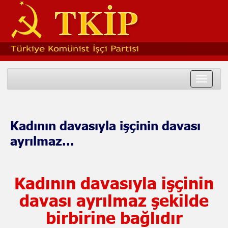
Toggle
navigat
Kadının davasıyla işçinin davası
ayrılmaz...
Kadının davasıyla işçinin
davası ayrılmaz şekilde
birbirine bağlıdır