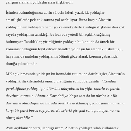
çalışma alanları, yoldaşlar arası ilişkilerdir.
İçinden bulunduğumuz zorlu sürecin izleri, yazık ki, yoldaşlar
arasıilişkilerde pek çok soruna yol açabiliyor. Buna karşın Alaattin
yoldaşın hem yoldaşları hem işçi ve emekçilerle kurduğu ilişkilere dair çok
sayıda yoldaşının tanıklığı, bu konuda yeterli bir açıklık sağlamış
bulunuyor. Tanıklıklar, yitirdiğimiz yoldaşın bu konuda da örnek bir
komünist olduğunu teyit ediyor. Alaattin yoldaşın bu alandaki üstünlüğü,
hayatına da malolan yoldaşlarını ölümü göze alarak koruma çabasında
doruğa çıkmaktadır.
MK açıklamasında yoldaşın bu konudaki tutumuna dair bilgiler, Alaattin'in
yoldaşlık ilişkilerindeki onurlu pratiğinin somut belgesidir:
“Kendini
gerektiğinde yoldaşı için ölümüne adayabilen bu yiğit, onurlu ve partili
devrimci tutumun, Alaattin Karadağ yoldaşın tam da bu türden bir ilk
davranışı olmadığını da burada özellikle açıklamayı, yoldaşımızın anısına
karşı bir parti borcu sayıyoruz. Bu seferki girişimi sonuçta hayatına mal
olmuş olsa bile.”
Aynı açıklamada vurgulandığı üzere, Alaattin yoldaşın silah kullanarak