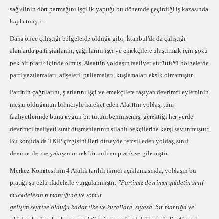
sağ elinin dört parmağını işçilik yaptığı bu dönemde geçirdiği iş kazasında
kaybetmiştir.
Daha önce çalıştığı bölgelerde olduğu gibi, İstanbul'da da çalıştığı
alanlarda parti şiarlarını, çağrılarını işçi ve emekçilere ulaştırmak için gözü
pek bir pratik içinde olmuş, Alaattin yoldaşın faaliyet yürüttüğü bölgelerde
parti yazılamaları, afişeleri, pullamaları, kuşlamaları eksik olmamıştır.
Partinin çağrılarını, şiarlarını işçi ve emekçilere taşıyan devrimci eyleminin
meşru olduğunun bilinciyle hareket eden Alaattin yoldaş, tüm
faaliyetlerinde buna uygun bir tutum benimsemiş, gerektiği her yerde
devrimci faaliyeti sınıf düşmanlarının silahlı bekçilerine karşı savunmuştur.
Bu konuda da TKİP çizgisini ileri düzeyde temsil eden yoldaş, sınıf
devrimcilerine yakışan örnek bir militan pratik sergilemiştir.
Merkez Komitesi'nin 4 Aralık tarihli ikinci açıklamasında, yoldaşın bu
pratiği şu özlü ifadelerle vurgulanmıştır:
"Partimiz devrimci şiddetin sınıf
mücadelesinin mantığına ve somut
gelişim seyrine olduğu kadar ilke ve kurallara, siyasal bir mantığa ve