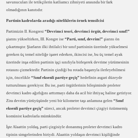
savunucuları ile tetikçilerin katliamcı zihniyeti arasında bir fark
olmadığının kanıtıdır.
Partinin kadrolarda aradığı niteliklerin örnek temsilcisi
Partimizin II. Kongresi
“Devrimci teori, devrimci örgüt, devrimci sınıf!”
şiarını yükseltirken, III. Kongre ise
“Parti, sınıf, devrim!”
şiarını ön
çıkartmıştır. Şiarların ilki ihtilalci bir sınıf partisinin üzerinde yükselmesi
gereken üç temel niteliğe işaret ederken, ikincisi ise, bu üç temel ayak
üzerinde inşa edilen partinin işçi sınıfıyla birleşerek devrime yürümesinin
rotasını çizmektedir. Partinin çizdiği bu rotada başarıyla ilerleyebilmesi
için, öncelikle
“Sınıf eksenli partiye geçiş”
hedefinin asgari düzeyde
tutturulması gerekiyor. Bu ise, parti örgütlerinin bileşiminde proleter
devrimci kadro ağırlığını arttırmayı daha da acil bir ihtiyaç haline getiriyor.
Zira devrim yürüyüşünde yeni bir kilometre taşı anlamına gelen
“Sınıf
eksenli partiye geçiş”
süreci, ancak proleter devrimci çizgiyi özümsemiş
komünist kadrolarla mümkündür.
İşte Alaattin yoldaş, parti çizgisiyle donanmış proleter devrimci kadro
tipinin simgelerinden biriydi. Alaattin yoldaşın devrimci kişiliğinde