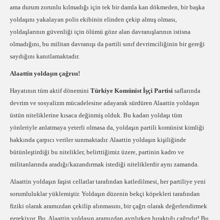
ama durum zorunlu kılmadığı için tek bir damla kan dökmeden, bir başka
yoldaşını yakalayan polis ekibinin elinden çekip almış olması,
yoldaşlarının güvenliği için ölümü göze alan davranışlarının istisna
olmadığını, bu militan davranışı da partili sınıf devrimciliğinin bir gereği
saydığını kanıtlamaktadır.
Alaattin yoldaşın çağrısı!
Hayatının tüm aktif dönemini
Türkiye Komünist İşçi Partisi
saflarında
devrim ve sosyalizm mücadelesine adayarak sürdüren Alaattin yoldaşın
üstün niteliklerine kısaca değinmiş olduk. Bu kadarı yoldaşı tüm
yönleriyle anlatmaya yeterli olmasa da, yoldaşın partili komünist kimliği
hakkında çarpıcı veriler sunmaktadır. Alaattin yoldaşın kişiliğinde
bütünleştirdiği bu nitelikler, belirttiğimiz üzere, partinin kadro ve
militanlarında aradığı/kazandırmak istediği niteliklerdir aynı zamanda.
Alaattin yoldaşın faşist cellatlar tarafından katledilmesi, her partiliye yeni
sorumluluklar yüklemiştir. Yoldaşın düzenin bekçi köpekleri tarafından
fiziki olarak aramızdan çekilip alınmasını, bir çağrı olarak değerlendirmek
gerekiyor. Bu, Alaattin yoldaşın aramızdan ayrılırken bıraktığı çağrıdır! Bu,