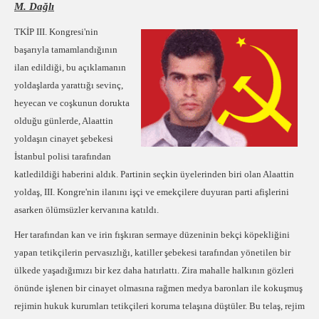
M. Dağlı
TKİP III. Kongresi'nin
başarıyla tamamlandığının
ilan edildiği, bu açıklamanın
yoldaşlarda yarattığı sevinç,
heyecan ve coşkunun dorukta
olduğu günlerde, Alaattin
yoldaşın cinayet şebekesi
İstanbul polisi tarafından
katledildiği haberini aldık. Partinin seçkin üyelerinden biri olan Alaattin
yoldaş, III. Kongre'nin ilanını işçi ve emekçilere duyuran parti afişlerini
asarken ölümsüzler kervanına katıldı.
Her tarafından kan ve irin fışkıran sermaye düzeninin bekçi köpekliğini
yapan tetikçilerin pervasızlığı, katiller şebekesi tarafından yönetilen bir
ülkede yaşadığımızı bir kez daha hatırlattı. Zira mahalle halkının gözleri
önünde işlenen bir cinayet olmasına rağmen medya baronları ile kokuşmuş
rejimin hukuk kurumları tetikçileri koruma telaşına düştüler. Bu telaş, rejim