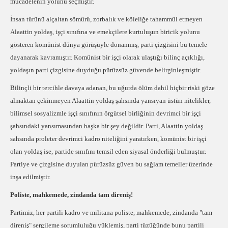
mücadelenin yolunu seçmiştir.
İnsan türünü alçaltan sömürü, zorbalık ve köleliğe tahammül etmeyen
Alaattin yoldaş, işçi sınıfına ve emekçilere kurtuluşun biricik yolunu
gösteren komünist dünya görüşüyle donanmış, parti çizgisini bu temele
dayanarak kavramıştır. Komünist bir işçi olarak ulaştığı bilinç açıklığı,
yoldaşın parti çizgisine duyduğu pürüzsüz güvende belirginleşmiştir.
Bilinçli bir tercihle davaya adanan, bu uğurda ölüm dahil hiçbir riski göze
almaktan çekinmeyen Alaattin yoldaş şahsında yansıyan üstün nitelikler,
bilimsel sosyalizmle işçi sınıfının örgütsel birliğinin devrimci bir işçi
şahsındaki yansımasından başka bir şey değildir. Parti, Alaattin yoldaş
sahsında proleter devrimci kadro niteliğini yaratırken, komünist bir işçi
olan yoldaş ise, partide sınıfını temsil eden siyasal önderliği bulmuştur.
Partiye ve çizgisine duyulan pürüzsüz güven bu sağlam temeller üzerinde
inşa edilmiştir.
Poliste, mahkemede, zindanda tam direniş!
Partimiz, her partili kadro ve militana poliste, mahkemede, zindanda "tam
direniş" sergileme sorumluluğu yüklemiş, parti tüzüğünde bunu partili