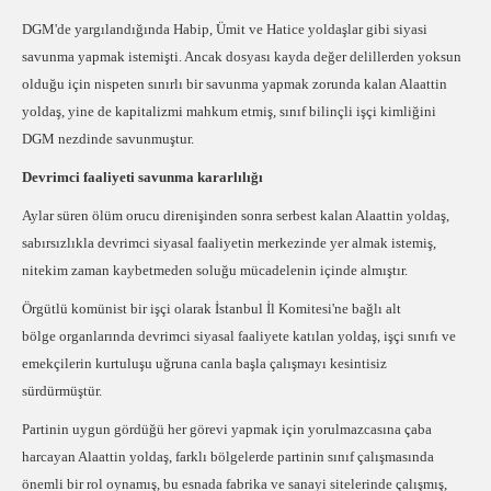
DGM'de yargılandığında Habip, Ümit ve Hatice yoldaşlar gibi siyasi
savunma yapmak istemişti. Ancak dosyası kayda değer delillerden yoksun
olduğu için nispeten sınırlı bir savunma yapmak zorunda kalan Alaattin
yoldaş, yine de kapitalizmi mahkum etmiş, sınıf bilinçli işçi kimliğini
DGM nezdinde savunmuştur.
Devrimci faaliyeti savunma kararlılığı
Aylar süren ölüm orucu direnişinden sonra serbest kalan Alaattin yoldaş,
sabırsızlıkla devrimci siyasal faaliyetin merkezinde yer almak istemiş,
nitekim zaman kaybetmeden soluğu mücadelenin içinde almıştır.
Örgütlü komünist bir işçi olarak İstanbul İl Komitesi'ne bağlı alt
bölge organlarında devrimci siyasal faaliyete katılan yoldaş, işçi sınıfı ve
emekçilerin kurtuluşu uğruna canla başla çalışmayı kesintisiz
sürdürmüştür.
Partinin uygun gördüğü her görevi yapmak için yorulmazcasına çaba
harcayan Alaattin yoldaş, farklı bölgelerde partinin sınıf çalışmasında
önemli bir rol oynamış, bu esnada fabrika ve sanayi sitelerinde çalışmış,