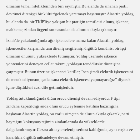
olmanın temel niteliklerinden biri saymıştır. Bu alanda da sınanan parti,
devrimci direnişçi bir kültür/gelenek yaratmayı başarmıştır. Alaattin yoldaş,
bu alanda da bir TKİP'liye yakışan bir pratiğin temsilcisi olmuş, işkence,
mahkeme, zindan üçgeni sınmasından da alnının akıyla çıkmıştır.
İzmir'de yakalandığında ağır işkencelere maruz kalan Alaattin yoldaş,
işkenceciler karşısında tam direniş sergilemiş, örgütlü komünist bir işçi
olmanın onurunu yükseklerde tutmuştur. Yoldaş üzerinde işkence
yöntemlerini deneyen cellat takımı, yoldaşın tereddütsüz direnişine
çarpmıştır. Bunun üzerine işkenceci katiller, “sen şimdi elektrik işkencesini
de merak ediyorsun; çatla, sana elektrik işkencesi yapmayacağız” diyerek
içine düştükleri aczi dile getirmişleridir.
Yoldaş tutuklandığında ölüm orucu direnişi devam ediyordu. F tipi
zindana kapatıldığı anda ölüm orucu eylemine katılma hazırlığına
başlayan Alaattin yoldaş, bu zorlu süreçten de alının akıyla çıkarak, parti
bayrağını kokuşmuş rejimin zindanlarında da yükseklerde
dalgalandırmıştır. Cezası altı ay ertelenip serbest kaldığında, aynı coşku ve
kararlıkla örgütlü mücadeleye devam etmiştir.