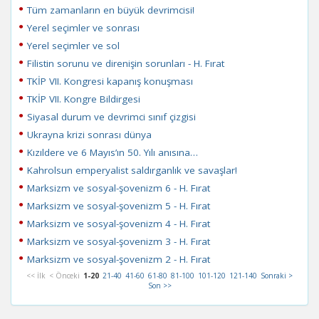
Tüm zamanların en büyük devrimcisi!
Yerel seçimler ve sonrası
Yerel seçimler ve sol
Filistin sorunu ve direnişin sorunları - H. Fırat
TKİP VII. Kongresi kapanış konuşması
TKİP VII. Kongre Bildirgesi
Siyasal durum ve devrimci sınıf çizgisi
Ukrayna krizi sonrası dünya
Kızıldere ve 6 Mayıs’ın 50. Yılı anısına…
Kahrolsun emperyalist saldırganlık ve savaşlar!
Marksizm ve sosyal-şovenizm 6 - H. Fırat
Marksizm ve sosyal-şovenizm 5 - H. Fırat
Marksizm ve sosyal-şovenizm 4 - H. Fırat
Marksizm ve sosyal-şovenizm 3 - H. Fırat
Marksizm ve sosyal-şovenizm 2 - H. Fırat
<< İlk
< Önceki
1-20
21-40
41-60
61-80
81-100
101-120
121-140
Sonraki >
Son >>