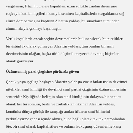
yargılanan, F tipi hücrelere kapatılan, uzun soluklu zindan direnişine
coşkuyla katılan, işçilerin kanıyla semiren kapitalistlerin tezgahlarına sağ
elinin dört parmağını kaptıran Alaattin yoldaş, bu sınavların tümünden
alnının akıyla çıkmayı başarmıştır.
Verili koşullarda ancak seçkin devrimcilerde bulunabilecek bu nitelikleri
bir üstünlük olarak görmeyen Alaattin yoldaşı, tüm bunları bir sınıf
devrimcisinin olağan, başka türlü düşünülemeyecek davranış biçimleri
olarak görmüştür.
Özümsenmiş parti çizgisine pürüzsüz güven
Çocuk yaşta işçiliğe başlayan Alaattin yoldaşta vücut bulan üstün devrimci
nitelikler, sınıf kimliği ile devrimci sınıf partisi çizgisinin özümsenmesinin
sentezidir. Kişiliğinde belirgin olan sınıf kimliğinin dolaysız bir sonucu
olarak her tür sömürü, baskı ve zorbalıktan tiksinen Alaattin yoldaş,
komünist dünya görüşü ile tanıştığı andan itibaren sınıf bilincini
yetkinleştirme çabası içinde olmuş, buna bağlı olarak tek tek patronlardan
öte, bir sınıf olarak kapitalistlere ve onların kokuşmuş düzenlerine karşı