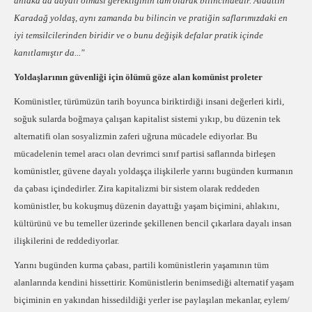
ahlaka da dayalı olması gerektiğinin tam olarak bilincindedir. Alaattin
Karadağ yoldaş, aynı zamanda bu bilincin ve pratiğin saflarımızdaki en
iyi temsilcilerinden biridir ve o bunu değişik defalar pratik içinde
kanıtlamıştır da..."
Yoldaşlarının güvenliği için ölümü göze alan komünist proleter
Komünistler, türümüzün tarih boyunca biriktirdiği insani değerleri kirli,
soğuk sularda boğmaya çalışan kapitalist sistemi yıkıp, bu düzenin tek
alternatifi olan sosyalizmin zaferi uğruna mücadele ediyorlar. Bu
mücadelenin temel aracı olan devrimci sınıf partisi saflarında birleşen
komünistler, güvene dayalı yoldaşça ilişkilerle yarını bugünden kurmanın
da çabası içindedirler. Zira kapitalizmi bir sistem olarak reddeden
komünistler, bu kokuşmuş düzenin dayattığı yaşam biçimini, ahlakını,
kültürünü ve bu temeller üzerinde şekillenen bencil çıkarlara dayalı insan
ilişkilerini de reddediyorlar.
Yarını bugünden kurma çabası, partili komünistlerin yaşamının tüm
alanlarında kendini hissettirir. Komünistlerin benimsediği alternatif yaşam
biçiminin en yakından hissedildiği yerler ise paylaşılan mekanlar, eylem/