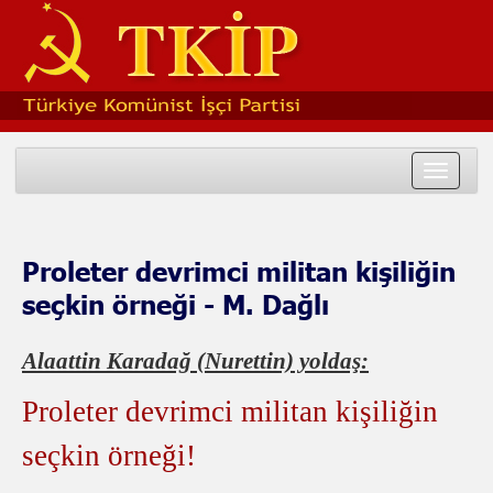
Toggle
navigat
Proleter devrimci militan kişiliğin
seçkin örneği - M. Dağlı
Alaattin Karadağ (Nurettin) yoldaş:
Proleter devrimci militan kişiliğin
seçkin örneği!