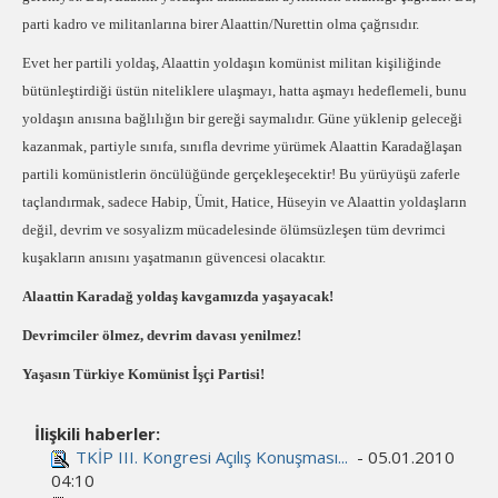
parti kadro ve militanlarına birer Alaattin/Nurettin olma çağrısıdır.
Evet her partili yoldaş, Alaattin yoldaşın komünist militan kişiliğinde
bütünleştirdiği üstün niteliklere ulaşmayı, hatta aşmayı hedeflemeli, bunu
yoldaşın anısına bağlılığın bir gereği saymalıdır. Güne yüklenip geleceği
kazanmak, partiyle sınıfa, sınıfla devrime yürümek Alaattin Karadağlaşan
partili komünistlerin öncülüğünde gerçekleşecektir! Bu yürüyüşü zaferle
taçlandırmak, sadece Habip, Ümit, Hatice, Hüseyin ve Alaattin yoldaşların
değil, devrim ve sosyalizm mücadelesinde ölümsüzleşen tüm devrimci
kuşakların anısını yaşatmanın güvencesi olacaktır.
Alaattin Karadağ yoldaş kavgamızda yaşayacak!
Devrimciler ölmez, devrim davası yenilmez!
Yaşasın Türkiye Komünist İşçi Partisi!
İlişkili haberler:
TKİP III. Kongresi Açılış Konuşması...
- 05.01.2010
04:10