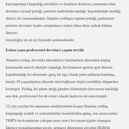
kaynaştırmayı başardığı nitelikler ve bunların dolaysız yansıması olan
devrimci siyasal pratiği, partinin kadrolarda aradığı/ kazandırmak istediği
düzeyi de yansıtmaktadır. Alaattin yoldaşın toplam pratiği, partimizin
proleter devrimci kadro yetiştirmeye neden döne döne çubuk bükme
ihtiyacı
hissettiğini de en iyi biçimde anlatmaktadır.
Erken yaşta profesyonel devrimci yaşam tercihi
Alaattin yoldaş, devrimci mücadeleye katılanların düzenden kopuş
konusunda sancılı süreçler yaşadığı, bir kısmının gerisin geri düzene
kapaklandığı bir dönemde, genç bir işçi olarak parti saflarına katılmış,
henüz 19 yaşındayken düzenle tüm bağlarını hiçbir tereddüte düşmeden
kesmiştir. Yoldaş, bu adımı attığı günden ölümsüzler kervanına katıldığı
ana dek, profesyonel bir devrimci olarak faaliyete devam etmiştir.
12 yıla yayılan bu maratonu sendelemeden koşan Alaattin yoldaş,
karşılaştığı zorluk ve yoksunlukları kararlıklıkla aşmış, son anına kadar
TKİP'li bir komüniste yakışan onur verici bir tutum içinde olmuştur.
İşkence tezgahlarından geçen, sermaye düzeninin giyotini DGM'de