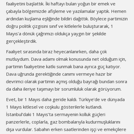
faaliyetini başlattık. İki haftayı bulan yoğun bir emek ve
çabayla bölgemizde afişleme ve yazılamalar yaptık. Hemen
ardından kuşlama eşliğinde bildiri dağıttık. Böylece partimizin
doğru politik çizgisini sınıf ve kitlelerle buluşturarak, 1
Mayıs’a dönük çağrımızı oldukça yaygın bir şekilde
gerçekleştirdik.
Faaliyet sırasında biraz heyecanlanırken, daha çok
mutluydum. Dava adamı olmak konusunda net olduğum için,
partimin faaliyetine katkı sunmak bana ayrıca güç katıyor.
Dava uğrunda gerektiğinde canımı vermeye hazır bir
devrimci olarak partimin açmış olduğu bayrağı bundan sonra
da daha ileriye taşımayı bir sorumluluk olarak görüyorum.
Evet, bir 1 Mayıs daha geride kaldı. Türkiye’de ve dünyada
1 Mayıs kitlesel ve coşkulu gösterilerle kutlandı.
İstanbul’daki 1 Mayıs’ta sermayenin kolluk güçleri
panzerlerle, coplarla, gaz bombalarıyla kudurmuşluklarını
dışa vurdular. Sabahın erken saatlerinden işçi ve emekçilere