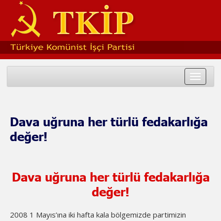
Toggle
navigat
Dava uğruna her türlü fedakarlığa
değer!
Dava uğruna her türlü fedakarlığa
değer!
2008 1 Mayıs’ına iki hafta kala bölgemizde partimizin