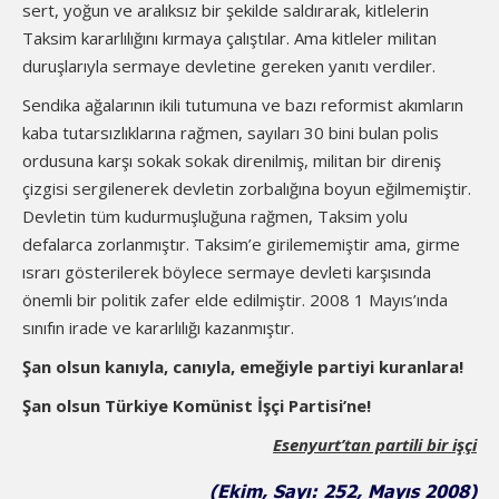
sert, yoğun ve aralıksız bir şekilde saldırarak, kitlelerin
Taksim kararlılığını kırmaya çalıştılar. Ama kitleler militan
duruşlarıyla sermaye devletine gereken yanıtı verdiler.
Sendika ağalarının ikili tutumuna ve bazı reformist akımların
kaba tutarsızlıklarına rağmen, sayıları 30 bini bulan polis
ordusuna karşı sokak sokak direnilmiş, militan bir direniş
çizgisi sergilenerek devletin zorbalığına boyun eğilmemiştir.
Devletin tüm kudurmuşluğuna rağmen, Taksim yolu
defalarca zorlanmıştır. Taksim’e girilememiştir ama, girme
ısrarı gösterilerek böylece sermaye devleti karşısında
önemli bir politik zafer elde edilmiştir. 2008 1 Mayıs’ında
sınıfın irade ve kararlılığı kazanmıştır.
Şan olsun kanıyla, canıyla, emeğiyle partiyi kuranlara!
Şan olsun Türkiye Komünist İşçi Partisi’ne!
Esenyurt’tan partili bir işçi
(Ekim, Sayı: 252, Mayıs 2008)