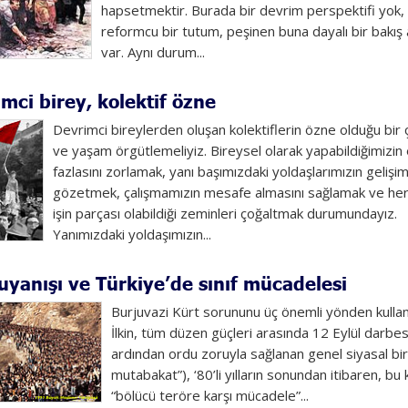
hapsetmektir. Burada bir devrim perspektifi yok,
reformcu bir tutum, peşinen buna dayalı bir bakış 
var. Aynı durum...
mci birey, kolektif özne
Devrimci bireylerden oluşan kolektiflerin özne olduğu bir 
ve yaşam örgütlemeliyiz. Bireysel olarak yapabildiğimizin
fazlasını zorlamak, yanı başımızdaki yoldaşlarımızın gelişim
gözetmek, çalışmamızın mesafe almasını sağlamak ve her
işin parçası olabildiği zeminleri çoğaltmak durumundayız.
Yanımızdaki yoldaşımızın...
uyanışı ve Türkiye’de sınıf mücadelesi
Burjuvazi Kürt sorununu üç önemli yönden kullan
İlkin, tüm düzen güçleri arasında 12 Eylül darbes
ardından ordu zoruyla sağlanan genel siyasal birli
mutabakat”), ‘80’li yılların sonundan itibaren, bu
“bölücü teröre karşı mücadele”...