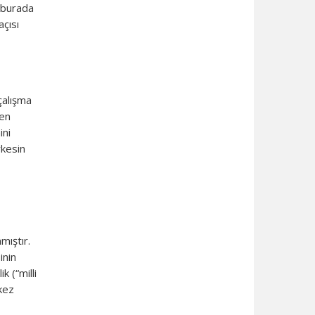
 burada
açısı
çalışma
 en
ini
kesin
mıştır.
inin
k (“milli
 kez