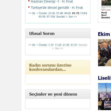
Haziran Direnişi -1 - H. Fırat
Türkiye’de dinsel gericilik - H. Fırat
<< İlk
< Önceki
25-36
37-48
49-60
61-72
73-84
85-96
97-108
Sonraki >
Son >>
Ekim 
Ulusal Sorun
<< İlk
< Önceki
1-10
11-20
21-30
31-37
Sonraki
>
Son >>
Kadın sorunu üzerine
konferanslardan...
Lisel
Seçimler ve yeni dönem