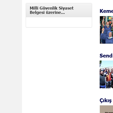
Milli Güvenlik Siyaset
Kemer
Belgesi üzerine...
Sendi
Çıkış