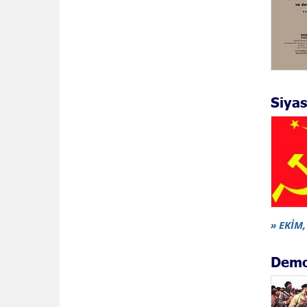
Siyas
» EKİM, 
Demo