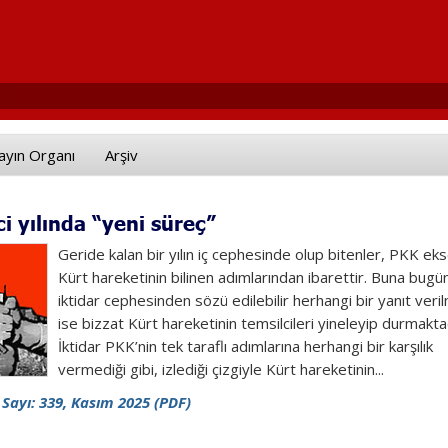
ayın Organı
Arşiv
ci yılında “yeni süreç”
Geride kalan bir yılın iç cephesinde olup bitenler, PKK eks
Kürt hareketinin bilinen adımlarından ibarettir. Buna bugü
iktidar cephesinden sözü edilebilir herhangi bir yanıt veril
ise bizzat Kürt hareketinin temsilcileri yineleyip durmaktad
İktidar PKK’nin tek taraflı adımlarına herhangi bir karşılık
vermediği gibi, izlediği çizgiyle Kürt hareketinin...
 Sayı: 339, Kasım 2025 (PDF)