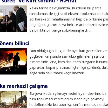
 süreç” ve Kürt sorunu - H.Fırat
Yakın tarihe baktığımızda, Kürtlerin bir parça
rahatlaması ile işçi sınıfı eksenli toplumsal muha
sol hareketin rahatlamasının hep de birbirine par
düştüğünü görürüz. Ya birlikte acımasızca ezilmi
da birlikte bir parça soluklanmışlardır...
önem bilinci
Dün olduğu gibi bugün de aynı katı gerçekler ve
güçlükler karşısında savrulup gitmeler şaşırtıcı
olmamalıdır. Zira, karşıdan esen rüzgarın kurum
yaprakları koparıp atması, içten içe çürümüş dalla
sağa sola savurması kaçınılmazdır...
ka merkezli çalışma
Burjuva iktidarı yıkmayı hedefleyen devrimci bir 
tüm toplumsal kesimleri mücadeleye çekmeyi
hedeflemekle beraber işçi sınıfını merkezine ala