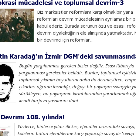
krasi mücadelesi ve toplumsal devrim-3
Biz marksistler reformlara karşı olmak bir yana
reformları devrim mücadelesinin ayrılamaz bir p
kabul ederiz. Burada sorunun özü ve esası, ref
devrim diyalektiğinin ele alınışında yatmaktadır.
bir devrimci için reformlar...
tin Karadağ'ın İzmir DGM'deki savunmasında
Bugün yargılanması gereken bizler değiliz. Esası itibarıyla
yargılanması gerekenler bellidir. Bunlar; toplumsal eşitsizli
toplumsal yıkımın boyutlarını daha da derinleştiren, emper
çıkarları uğruna insanlığı, doğayı bir paylaşım savaşıyla y
sürükleyen, bu paylaşımın kırıntılarından yararlanmak u
kendi burjuva yasalarını dahi...
Devrimi 108. yılında!
Yüzlerce, binlerce yıldır ilk kez, efendiler arasındaki savaşa,
kölelerin bütün efendilerine karşı yapacağı savaş ile ‘cevap