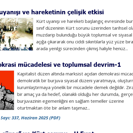
uyanışı ve hareketinin çelişik etkisi
Kürt uyanışı ve hareketi başlangıç evresinde bu
sınıf düzeninin Kürt sorunu üzerinden tarihsel ol
muzdarip bulunduğu büyük toplumsal ve siyasal 
açığa çıkararak onu ciddi sıkıntılarla yüz yüze bıra
arada yenilgi sürecinden çıkmış haliyle henüz...
krasi mücadelesi ve toplumsal devrim-1
Kapitalist düzen altında marksist açıdan demokrasi mücad
demokratik bir burjuva siyasal düzeni yaratmaya, oluştu
kurumlaştırmaya yönelik bir mücadele demek değildir. Zir
bir amaç ya da hedef, olanaklı olduğu her durumda, gerçe
burjuvazinin egemenliğini en sağlam temeller üzerine
oturtmaktan öte bir anlam taşımaz...
 Sayı: 337, Haziran 2025 (PDF)