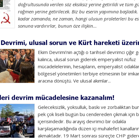
doğrultusunda verilen söz eksiksiz yerine getirildi ve tüm g
rağmen yerine getirilecek. Biz bu eserin yapımına başladık.
kadar zamanda, ne zaman, hangi ulusun proleterleri bu es
sonuna vardırırlar, bunun öze ilişkin...
Devrimi, ulusal sorun ve Kürt hareketi üzer
Ekim Devrimi’nin açtığı o tarihsel devrimci çığır 
kalınca, ulusal sorun giderek emperyalist nüfuz
mücadelelerinin, hesapların, emperyalist odaklar
bölgesel yönetimleri terbiye etmesinin bir imkan
aracına dönüştü. Ve ulusal akımlar...
ileri devrim mücadelesine kazanalım!
Geleceksizlik, yoksulluk, baskı ve zorbalıktan bu
pek çok liseli bugün bu cendereden çıkmak için bi
içerisindedir. Bu arayış devrimci bir odakla
karşılaşamadığında düzen içi muhalefet kanalları
akmaktadır. 19 Mart sonrası süreçte CHP gidere