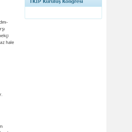
TKİP Kuruluş Kongresi
ını-
rşı
mekçi
maz hale
r.
üm