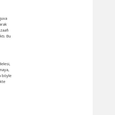
rjuva
arak
zaafı
ktı. Bu
elesi,
rmaya,
a böyle
kte