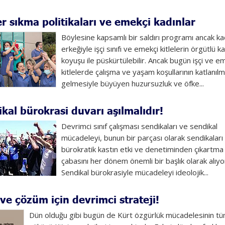
 sıkma politikaları ve emekçi kadınlar
Böylesine kapsamlı bir saldırı programı ancak kad
erkeğiyle işçi sınıfı ve emekçi kitlelerin örgütlü ka
koyuşu ile püskürtülebilir. Ancak bugün işçi ve e
kitlelerde çalışma ve yaşam koşullarının katlanıl
gelmesiyle büyüyen huzursuzluk ve öfke...
kal bürokrasi duvarı aşılmalıdır!
Devrimci sınıf çalışması sendikaları ve sendikal
mücadeleyi, bunun bir parçası olarak sendikaları
bürokratik kastın etki ve denetiminden çıkartma
çabasını her dönem önemli bir başlık olarak alıyo
Sendikal bürokrasiyle mücadeleyi ideolojik...
 ve çözüm için devrimci strateji!
Dün olduğu gibi bugün de Kürt özgürlük mücadelesinin t