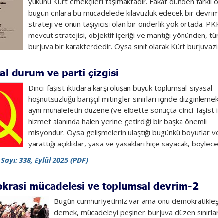
yükünü Kürt emekçileri taşımaktadır. Fakat dünden farklı o
bugün onlara bu mücadelede kılavuzluk edecek bir devrim
strateji ve onun taşıyıcısı olan bir önderlik yok ortada. PK
mevcut stratejisi, objektif içeriği ve mantığı yönünden, t
burjuva bir karakterdedir. Oysa sınıf olarak Kürt burjuvazisi
al durum ve parti çizgisi
Dinci-faşist iktidara karşı oluşan büyük toplumsal-siyasal
hoşnutsuzluğu barışçıl mitingler sınırları içinde dizginlemek
aynı muhalefetin düzene (ve elbette sonuçta dinci-faşist i
hizmet alanında halen yerine getirdiği bir başka önemli
misyondur. Oysa gelişmelerin ulaştığı bugünkü boyutlar v
yarattığı açıklıklar, yasa ve yasakları hiçe sayacak, böylece.
Sayı: 338, Eylül 2025 (PDF)
krasi mücadelesi ve toplumsal devrim-2
Bugün cumhuriyetimiz var ama onu demokratikleş
demek, mücadeleyi peşinen burjuva düzen sınırlar