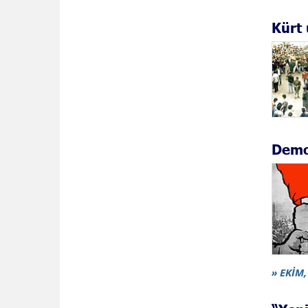
Kürt 
Demo
» EKİM,