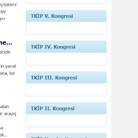
üçlüklere
 Ne
TKİP V. Kongresi
eri
ine…
TKİP IV. Kongresi
geride
ın yerel
ına, bir
TKİP III. Kongresi
nalan
TKİP II. Kongresi
r arayış
na
k...