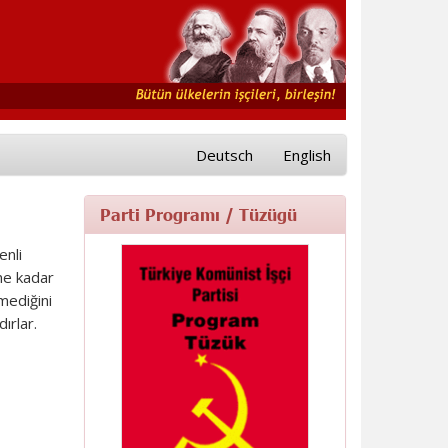
Deutsch
English
Parti Programı / Tüzügü
enli
ne kadar
mediğini
ırlar.