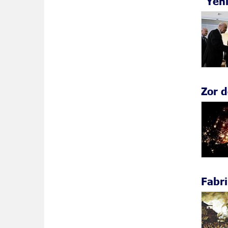
“Yeni
Zor d
Fabri