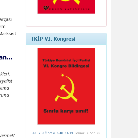
arçası
orm-
 Marksist
TKİP VI. Kongresi
n...
kleri,
yalist
ıkıma
ğruna
<< İlk
< Önceki
1-10
11-19
Sonraki >
Son >>
 vermek’