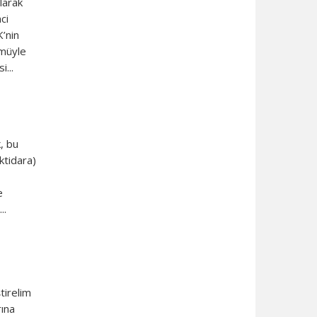
larak
ci
K’nin
ümüyle
...
, bu
ktidara)
e
..
tirelim
ına