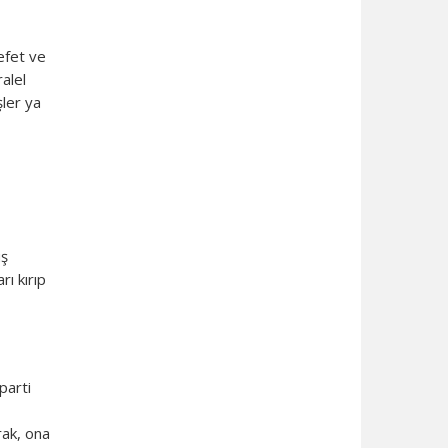
lefet ve
alel
şler ya
uş
rı kırıp
parti
rak, ona