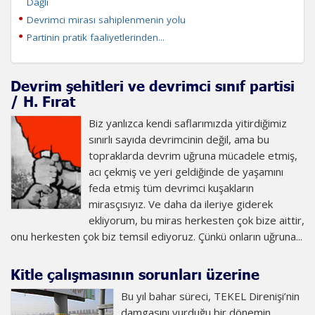
Dağlı
Devrimci mirası sahiplenmenin yolu
Partinin pratik faaliyetlerinden...
Devrim şehitleri ve devrimci sınıf partisi
/ H. Fırat
Biz yanlızca kendi saflarımızda yitirdiğimiz
sınırlı sayıda devrimcinin değil, ama bu
topraklarda devrim uğruna mücadele etmiş,
acı çekmiş ve yeri geldiğinde de yaşamını
feda etmiş tüm devrimci kuşakların
mirasçısıyız. Ve daha da ileriye giderek
ekliyorum, bu miras herkesten çok bize aittir,
onu herkesten çok biz temsil ediyoruz. Çünkü onların uğruna...
Kitle çalışmasının sorunları üzerine
Bu yıl bahar süreci, TEKEL Direnişi’nin
damgasını vurduğu bir dönemin