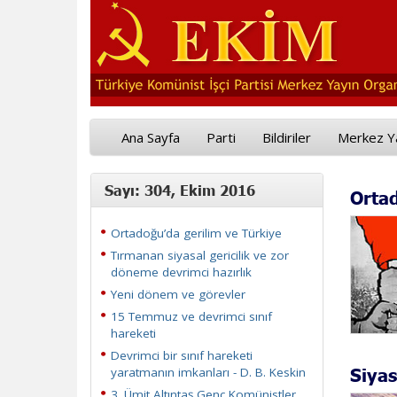
Ana Sayfa
Parti
Bildiriler
Merkez Y
Sayı: 304, Ekim 2016
Ortad
Ortadoğu’da gerilim ve Türkiye
Tırmanan siyasal gericilik ve zor
döneme devrimci hazırlık
Yeni dönem ve görevler
15 Temmuz ve devrimci sınıf
hareketi
Devrimci bir sınıf hareketi
Siyas
yaratmanın imkanları - D. B. Keskin
3. Ümit Altıntaş Genç Komünistler