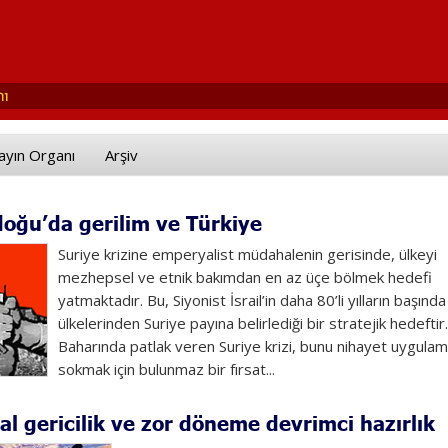
ayın Organı
Arşiv
oğu’da gerilim ve Türkiye
Suriye krizine emperyalist müdahalenin gerisinde, ülkeyi
mezhepsel ve etnik bakımdan en az üçe bölmek hedefi
yatmaktadır. Bu, Siyonist İsrail’in daha 80’li yılların başınd
ülkelerinden Suriye payına belirlediği bir stratejik hedefti
Baharında patlak veren Suriye krizi, bunu nihayet uygula
sokmak için bulunmaz bir fırsat...
al gericilik ve zor döneme devrimci hazırlık