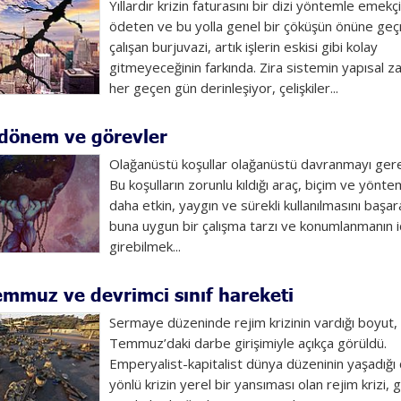
Yıllardır krizin faturasını bir dizi yöntemle emekç
ödeten ve bu yolla genel bir çöküşün önüne g
çalışan burjuvazi, artık işlerin eskisi gibi kolay
gitmeyeceğinin farkında. Zira sistemin yapısal za
her geçen gün derinleşiyor, çelişkiler...
 dönem ve görevler
Olağanüstü koşullar olağanüstü davranmayı gerek
Bu koşulların zorunlu kıldığı araç, biçim ve yönte
daha etkin, yaygın ve sürekli kullanılmasını başa
buna uygun bir çalışma tarzı ve konumlanmanın i
girebilmek...
mmuz ve devrimci sınıf hareketi
Sermaye düzeninde rejim krizinin vardığı boyut,
Temmuz’daki darbe girişimiyle açıkça görüldü.
Emperyalist-kapitalist dünya düzeninin yaşadığı
yönlü krizin yerel bir yansıması olan rejim krizi, 