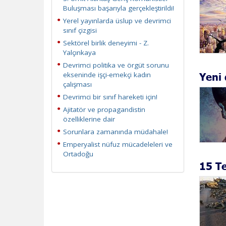
Buluşması başarıyla gerçekleştirildi!
Yerel yayınlarda üslup ve devrimci
sınıf çizgisi
Sektörel birlik deneyimi - Z.
Yalçınkaya
Devrimci politika ve örgüt sorunu
Yeni
ekseninde işçi-emekçi kadın
çalışması
Devrimci bir sınıf hareketi için!
Ajitatör ve propagandistin
özelliklerine dair
Sorunlara zamanında müdahale!
Emperyalist nüfuz mücadeleleri ve
Ortadoğu
15 Te