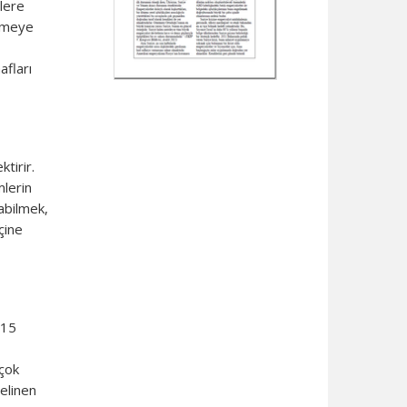
ilere
eçmeye
afları
tirir.
mlerin
rabilmek,
çine
 15
 çok
gelinen