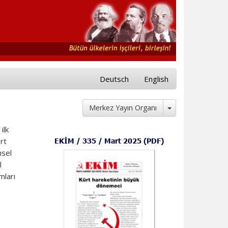
Deutsch
English
Toggle Dropdow
Merkez Yayın Organı
ilk
rt
EKİM / 335 / Mart 2025 (PDF)
hsel
l
mları