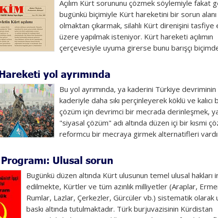
Açılım Kürt sorununu çözmek söylemiyle fakat 
bugünkü biçimiyle Kürt hareketini bir sorun alanı
olmaktan çıkarmak, silahlı Kürt direnişini tasfiy
üzere yapılmak isteniyor. Kürt hareketi açılımın
çerçevesiyle uyuma girerse bunu barışçı biçimde.
Hareketi yol ayrımında
Bu yol ayrımında, ya kaderini Türkiye devriminin
kaderiyle daha sıkı perçinleyerek köklü ve kalıcı b
çözüm için devrimci bir mecrada derinleşmek, y
"siyasal çözüm" adı altında düzen içi bir kısmi ç
reformcu bir mecraya girmek alternatifleri vardır
Programı: Ulusal sorun
Bugünkü düzen altında Kürt ulusunun temel ulusal hakları i
edilmekte, Kürtler ve tüm azınlık milliyetler (Araplar, Ermen
Rumlar, Lazlar, Çerkezler, Gürcüler vb.) sistematik olarak 
baskı altında tutulmaktadır. Türk burjuvazisinin Kürdistan