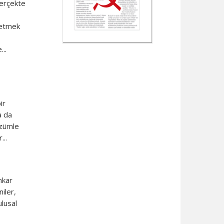
gerçekte
e etmek
..
ir
a da
özümle
...
nkar
iler,
ulusal