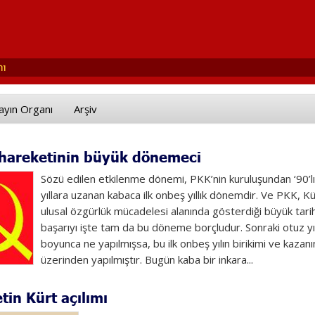
ayın Organı
Arşiv
 hareketinin büyük dönemeci
Sözü edilen etkilenme dönemi, PKK’nin kuruluşundan ‘90’lı 
yıllara uzanan kabaca ilk onbeş yıllık dönemdir. Ve PKK, Kü
ulusal özgürlük mücadelesi alanında gösterdiği büyük tari
başarıyı işte tam da bu döneme borçludur. Sonraki otuz yı
boyunca ne yapılmışsa, bu ilk onbeş yılın birikimi ve kazanı
üzerinden yapılmıştır. Bugün kaba bir inkara...
tin Kürt açılımı