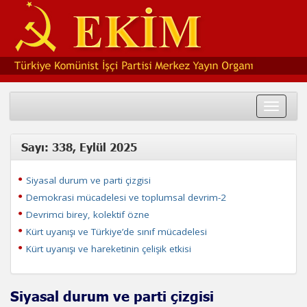
Toggle
navigat
Sayı: 338, Eylül 2025
Siyasal durum ve parti çizgisi
Demokrasi mücadelesi ve toplumsal devrim-2
Devrimci birey, kolektif özne
Kürt uyanışı ve Türkiye’de sınıf mücadelesi
Kürt uyanışı ve hareketinin çelişik etkisi
Siyasal durum ve parti çizgisi