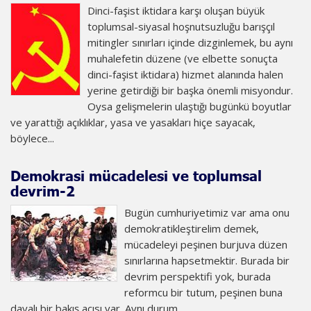
Dinci-faşist iktidara karşı oluşan büyük
toplumsal-siyasal hoşnutsuzluğu barışçıl
mitingler sınırları içinde dizginlemek, bu aynı
muhalefetin düzene (ve elbette sonuçta
dinci-faşist iktidara) hizmet alanında halen
yerine getirdiği bir başka önemli misyondur.
Oysa gelişmelerin ulaştığı bugünkü boyutlar
ve yarattığı açıklıklar, yasa ve yasakları hiçe sayacak,
böylece...
Demokrasi mücadelesi ve toplumsal
devrim-2
Bugün cumhuriyetimiz var ama onu
demokratikleştirelim demek,
mücadeleyi peşinen burjuva düzen
sınırlarına hapsetmektir. Burada bir
devrim perspektifi yok, burada
reformcu bir tutum, peşinen buna
dayalı bir bakış açısı var. Aynı durum...