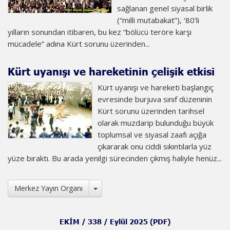
sağlanan genel siyasal birlik
(“milli mutabakat”), ‘80’li
yılların sonundan itibaren, bu kez “bölücü teröre karşı
mücadele” adına Kürt sorunu üzerinden...
Kürt uyanışı ve hareketinin çelişik etkisi
Kürt uyanışı ve hareketi başlangıç
evresinde burjuva sınıf düzeninin
Kürt sorunu üzerinden tarihsel
olarak muzdarip bulunduğu büyük
toplumsal ve siyasal zaafı açığa
çıkararak onu ciddi sıkıntılarla yüz
yüze bıraktı. Bu arada yenilgi sürecinden çıkmış haliyle henüz...
Toggle Dropdown
Merkez Yayın Organı
EKİM / 338 / Eylül 2025 (PDF)