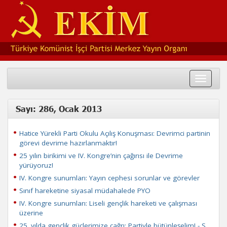
Toggle
navigat
Sayı: 286, Ocak 2013
Hatice Yürekli Parti Okulu Açılış Konuşması: Devrimci partinin
görevi devrime hazırlanmaktır!
25 yılın birikimi ve IV. Kongre’nin çağırısı ile Devrime
yürüyoruz!
IV. Kongre sunumları: Yayın cephesi sorunlar ve görevler
Sınıf hareketine siyasal müdahalede PYO
IV. Kongre sunumları: Liseli gençlik hareketi ve çalışması
üzerine
25. yılda gençlik güçlerimize çağrı: Partiyle bütünleşelim! - S.