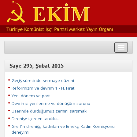
Toggle
navigat
Sayı: 295, Şubat 2015
Geçiş sürecinde sermaye düzeni
Reformizm ve devrim 1 - H. Fırat
Yeni dönem ve parti
Devrimci yenilenme ve dönüşüm sorunu
Üzerinde durduğumuz zemini sarsmak!
Direnişe içerden tanıklık...
Greif’in direnişçi kadınları ve Emekçi Kadın Komisyonu
deneyimi