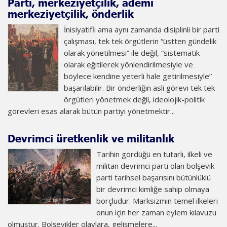
Parti, merkeziyetçilik, ademi
merkeziyetçilik, önderlik
İnisiyatifli ama aynı zamanda disiplinli bir parti
çalışması, tek tek örgütlerin “üstten gündelik
olarak yönetilmesi” ile değil, “sistematik
olarak eğitilerek yönlendirilmesiyle ve
böylece kendine yeterli hale getirilmesiyle”
başarılabilir. Bir önderliğin asli görevi tek tek
örgütleri yönetmek değil, ideolojik-politik
görevleri esas alarak bütün partiyi yönetmektir...
Devrimci üretkenlik ve militanlık
Tarihin gördüğü en tutarlı, ilkeli ve
militan devrimci parti olan bolşevik
parti tarihsel başarısını bütünlüklü
bir devrimci kimliğe sahip olmaya
borçludur. Marksizmin temel ilkeleri
onun için her zaman eylem kılavuzu
olmuştur. Bolşevikler olaylara, gelişmelere...