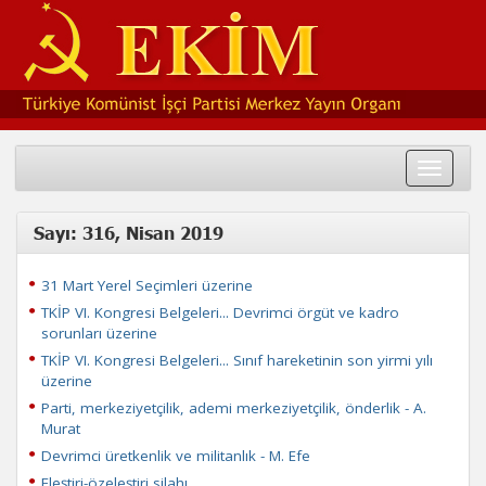
Toggle
navigat
Sayı: 316, Nisan 2019
31 Mart Yerel Seçimleri üzerine
TKİP VI. Kongresi Belgeleri... Devrimci örgüt ve kadro
sorunları üzerine
TKİP VI. Kongresi Belgeleri... Sınıf hareketinin son yirmi yılı
üzerine
Parti, merkeziyetçilik, ademi merkeziyetçilik, önderlik - A.
Murat
Devrimci üretkenlik ve militanlık - M. Efe
Eleştiri-özeleştiri silahı