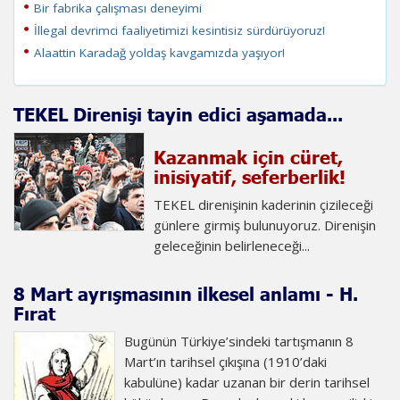
Bir fabrika çalışması deneyimi
İllegal devrimci faaliyetimizi kesintisiz sürdürüyoruz!
Alaattin Karadağ yoldaş kavgamızda yaşıyor!
TEKEL Direnişi tayin edici aşamada...
Kazanmak için cüret,
inisiyatif, seferberlik!
TEKEL direnişinin kaderinin çizileceği
günlere girmiş bulunuyoruz. Direnişin
geleceğinin belirleneceği...
8 Mart ayrışmasının ilkesel anlamı - H.
Fırat
Bugünün Türkiye’sindeki tartışmanın 8
Mart’ın tarihsel çıkışına (1910’daki
kabulüne) kadar uzanan bir derin tarihsel